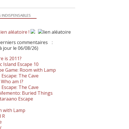
S INDISPENSABLES
ien aléatoire !
derniers commentaires
:
à jour le 06/08/26)
e is 2011?
c Island Escape 10
pe Game: Room with Lamp
 Escape: The Cave
- Who am I?
 Escape: The Cave
. Memento: Buried Things
taraano Escape
 with Lamp
l R
e
c