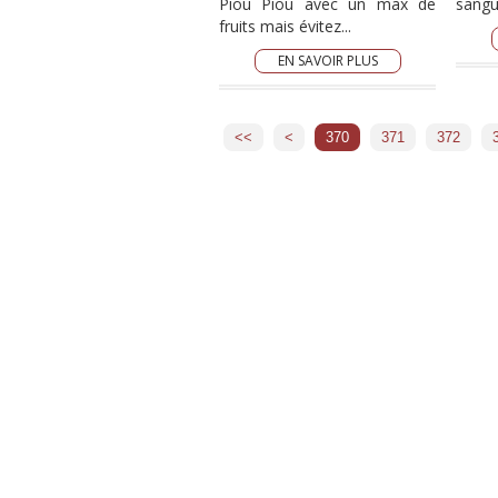
Piou Piou avec un max de
sangui
fruits mais évitez...
EN SAVOIR PLUS
<<
<
300
310
320
330
340
350
360
370
371
372