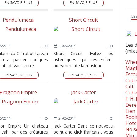
EN SAVOIR PLUS
EN SAVOIR PLUS
LE
Pendulumeca
Short Circuit
L
Les 
5/2014
…
21/05/2014
…
(mis 
lumeca Ce robot-tarzan
Short Circuit Evitez les
 fera passer quelques
astérisques qui descendent
Wher
ts devant votre...
au rythme de la musique...
Magi
Esca
EN SAVOIR PLUS
EN SAVOIR PLUS
Cube
Gift 
Pragoon Empire
Jack Carter
Cube
F. H
Dere
Eien
Room
5/2014
…
21/05/2014
…
Hote
oon Empire Un chateau
Jack Carter Dans ce nouveau
Nois
nvahi par des créatures
point and click français , vous
Mimi