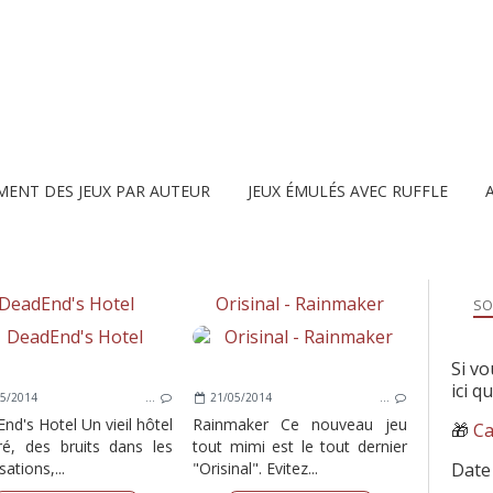
MENT DES JEUX PAR AUTEUR
JEUX ÉMULÉS AVEC RUFFLE
DeadEnd's Hotel
Orisinal - Rainmaker
SO
Si vo
ici q
5/2014
…
21/05/2014
…
nd's Hotel Un vieil hôtel
Rainmaker Ce nouveau jeu
🎁
Ca
ré, des bruits dans les
tout mimi est le tout dernier
sations,...
"Orisinal". Evitez...
Date