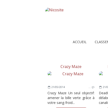
ACCUEIL
CLASSE
Crazy Maze
21/05/2014
…
21/0
Crazy Maze Un seul objectif:
DeadE
amener la bille verte grâce à
délab
votre sang-froid...
canali