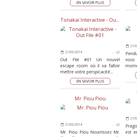
EN SAVOIR PLUS
Tonakai Interactive - Out File #01
21/0
21/05/2014
…
Pendu
Out File #01 Un nouvel
vous
escape room où il va falloir
momen
mettre votre perspicacité...
EN SAVOIR PLUS
Mr. Piou Piou
21/0
21/05/2014
…
Prag
Mr. Piou Piou Nourrissez Mr.
est e