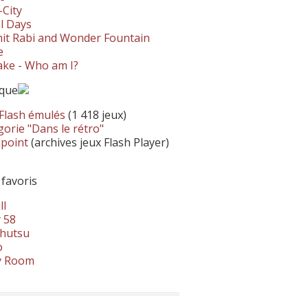
-City
l Days
it Rabi and Wonder Fountain
e
ke - Who am I?
ique
 Flash émulés
(1 418 jeux)
orie "Dans le rétro"
hpoint
(archives jeux Flash Player)
 favoris
ll
 58
hutsu
o
y Room