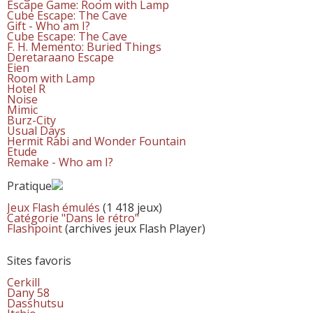
Escape Game: Room with Lamp
Cube Escape: The Cave
Gift - Who am I?
Cube Escape: The Cave
F. H. Memento: Buried Things
Deretaraano Escape
Eien
Room with Lamp
Hotel R
Noise
Mimic
Burz-City
Usual Days
Hermit Rabi and Wonder Fountain
Etude
Remake - Who am I?
Pratique
Jeux Flash émulés
(1 418 jeux)
Catégorie "Dans le rétro"
Flashpoint
(archives jeux Flash Player)
Sites favoris
Cerkill
Dany 58
Dasshutsu