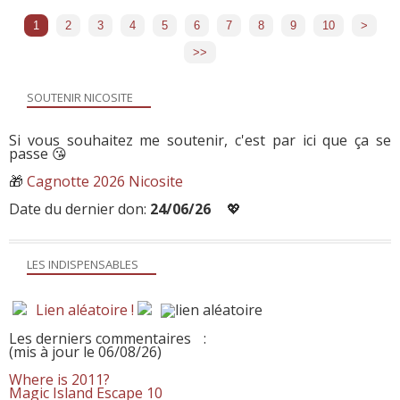
1
2
3
4
5
6
7
8
9
10
20
30
40
50
60
70
80
90
100
200
300
400
500
600
700
>
>>
SOUTENIR NICOSITE
Si vous souhaitez me soutenir, c'est par ici que ça se
passe 😘
🎁
Cagnotte 2026 Nicosite
Date du dernier don:
24/06/26
💖
LES INDISPENSABLES
Lien aléatoire !
Les derniers commentaires
:
(mis à jour le 06/08/26)
Where is 2011?
Magic Island Escape 10