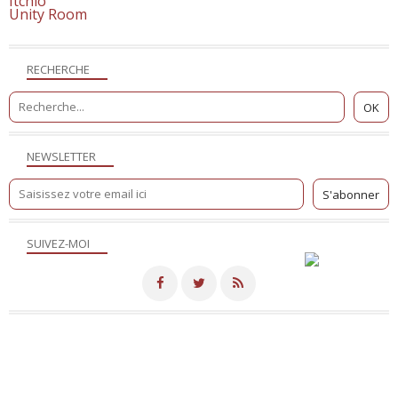
Itchio
Unity Room
RECHERCHE
NEWSLETTER
SUIVEZ-MOI
Merci de votre visite! - Hébergé par
Eklablog
Voir le profil de
NicoSite
sur le portail Eklablog
Top articles
Contact
Signaler un abus
C.G.U.
Cookies et données personnelles