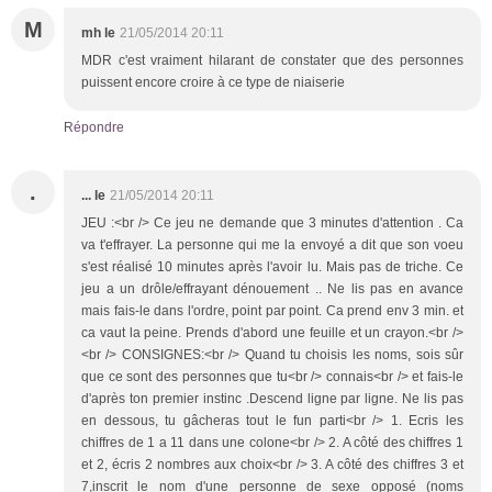
M
mh le
21/05/2014 20:11
MDR c'est vraiment hilarant de constater que des personnes
puissent encore croire à ce type de niaiserie
Répondre
.
... le
21/05/2014 20:11
JEU :<br /> Ce jeu ne demande que 3 minutes d'attention . Ca
va t'effrayer. La personne qui me la envoyé a dit que son voeu
s'est réalisé 10 minutes après l'avoir lu. Mais pas de triche. Ce
jeu a un drôle/effrayant dénouement .. Ne lis pas en avance
mais fais-le dans l'ordre, point par point. Ca prend env 3 min. et
ca vaut la peine. Prends d'abord une feuille et un crayon.<br />
<br /> CONSIGNES:<br /> Quand tu choisis les noms, sois sûr
que ce sont des personnes que tu<br /> connais<br /> et fais-le
d'après ton premier instinc .Descend ligne par ligne. Ne lis pas
en dessous, tu gâcheras tout le fun parti<br /> 1. Ecris les
chiffres de 1 a 11 dans une colone<br /> 2. A côté des chiffres 1
et 2, écris 2 nombres aux choix<br /> 3. A côté des chiffres 3 et
7,inscrit le nom d'une personne de sexe opposé (noms