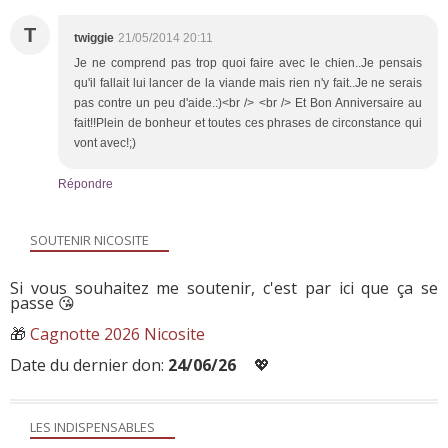
T
twiggie
21/05/2014 20:11
Je ne comprend pas trop quoi faire avec le chien..Je pensais
qu'il fallait lui lancer de la viande mais rien n'y fait..Je ne serais
pas contre un peu d'aide.:)<br /> <br /> Et Bon Anniversaire au
fait!!Plein de bonheur et toutes ces phrases de circonstance qui
vont avec!;)
Répondre
SOUTENIR NICOSITE
Si vous souhaitez me soutenir, c'est par ici que ça se
passe 😘
🎁
Cagnotte 2026 Nicosite
Date du dernier don:
24/06/26
💖
LES INDISPENSABLES