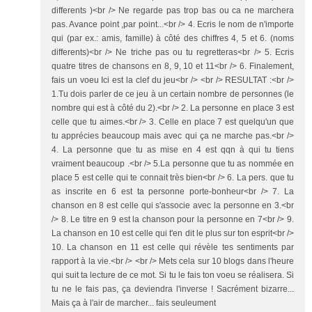
differents )<br /> Ne regarde pas trop bas ou ca ne marchera
pas. Avance point ,par point...<br /> 4. Ecris le nom de n'importe
qui (par ex.: amis, famille) à côté des chiffres 4, 5 et 6. (noms
differents)<br /> Ne triche pas ou tu regretteras<br /> 5. Ecris
quatre titres de chansons en 8, 9, 10 et 11<br /> 6. Finalement,
fais un voeu Ici est la clef du jeu<br /> <br /> RESULTAT :<br />
1.Tu dois parler de ce jeu à un certain nombre de personnes (le
nombre qui est à côté du 2).<br /> 2. La personne en place 3 est
celle que tu aimes.<br /> 3. Celle en place 7 est quelqu'un que
tu apprécies beaucoup mais avec qui ça ne marche pas.<br />
4. La personne que tu as mise en 4 est qqn à qui tu tiens
vraiment beaucoup .<br /> 5.La personne que tu as nommée en
place 5 est celle qui te connait très bien<br /> 6. La pers. que tu
as inscrite en 6 est ta personne porte-bonheur<br /> 7. La
chanson en 8 est celle qui s'associe avec la personne en 3.<br
/> 8. Le titre en 9 est la chanson pour la personne en 7<br /> 9.
La chanson en 10 est celle qui t'en dit le plus sur ton esprit<br />
10. La chanson en 11 est celle qui révèle tes sentiments par
rapport à la vie.<br /> <br /> Mets cela sur 10 blogs dans l'heure
qui suit ta lecture de ce mot. Si tu le fais ton voeu se réalisera. Si
tu ne le fais pas, ça deviendra l'inverse ! Sacrément bizarre...
Mais ça à l'air de marcher... fais seuleument