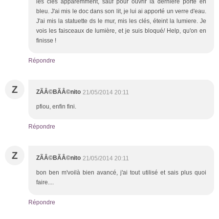
les clés apparemment, sauf pour ouvrir la dernière porte en
bleu. J'ai mis le doc dans son lit, je lui ai apporté un verre d'eau.
J'ai mis la statuette ds le mur, mis les clés, éteint la lumiere. Je
vois les faisceaux de lumière, et je suis bloqué/ Help, qu'on en
finisse !
Répondre
Z
ZÃÂ©BÃÂ©nito
21/05/2014 20:11
pfiou, enfin fini.
Répondre
Z
ZÃÂ©BÃÂ©nito
21/05/2014 20:11
bon ben m'voilà bien avancé, j'ai tout utilisé et sais plus quoi
faire....
Répondre