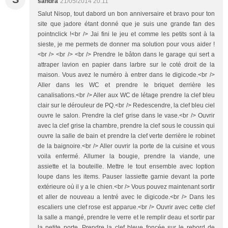
sandra
21/05/2014 20:11
Salut Nisop, tout dabord un bon anniversaire et bravo pour ton
site que jadore étant donné que je suis une grande fan des
pointnclick !<br /> Jai fini le jeu et comme les petits sont à la
sieste, je me permets de donner ma solution pour vous aider !
<br /> <br /> <br /> Prendre le bâton dans le garage qui sert a
attraper lavion en papier dans larbre sur le coté droit de la
maison. Vous avez le numéro à entrer dans le digicode.<br />
Aller dans les WC et prendre le briquet derrière les
canalisations.<br /> Aller aux WC de létage prendre la clef bleu
clair sur le dérouleur de PQ.<br /> Redescendre, la clef bleu ciel
ouvre le salon. Prendre la clef grise dans le vase.<br /> Ouvrir
avec la clef grise la chambre, prendre la clef sous le coussin qui
ouvre la salle de bain et prendre la clef verte derrière le robinet
de la baignoire.<br /> Aller ouvrir la porte de la cuisine et vous
voila enfermé. Allumer la bougie, prendre la viande, une
assiette et la bouteille. Mettre le tout ensemble avec loption
loupe dans les items. Pauser lassiette garnie devant la porte
extérieure où il y a le chien.<br /> Vous pouvez maintenant sortir
et aller de nouveau a lentré avec le digicode.<br /> Dans les
escaliers une clef rose est apparue.<br /> Ouvrir avec cette clef
la salle a mangé, prendre le verre et le remplir deau et sortir par
la petite porte. Prendre la clef bleue foncée sur le rebord de