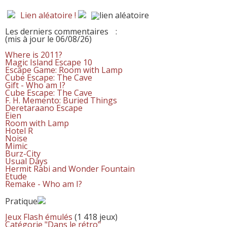
Lien aléatoire !
Les derniers commentaires
:
(mis à jour le 06/08/26)
Where is 2011?
Magic Island Escape 10
Escape Game: Room with Lamp
Cube Escape: The Cave
Gift - Who am I?
Cube Escape: The Cave
F. H. Memento: Buried Things
Deretaraano Escape
Eien
Room with Lamp
Hotel R
Noise
Mimic
Burz-City
Usual Days
Hermit Rabi and Wonder Fountain
Etude
Remake - Who am I?
Pratique
Jeux Flash émulés
(1 418 jeux)
Catégorie "Dans le rétro"