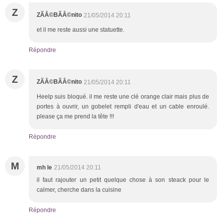
Z
ZÃÂ©BÃÂ©nito
21/05/2014 20:11
et il me reste aussi une statuette.
Répondre
Z
ZÃÂ©BÃÂ©nito
21/05/2014 20:11
Heelp suis bloqué. il me reste une clé orange clair mais plus de
portes à ouvrir, un gobelet rempli d'eau et un cable enroulé.
please ça me prend la tête !!!
Répondre
M
mh le
21/05/2014 20:11
il faut rajouter un petit quelque chose à son steack pour le
calmer, cherche dans la cuisine
Répondre