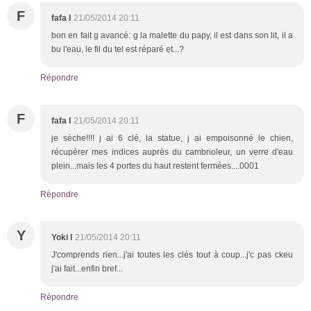
F
fafa l
21/05/2014 20:11
bon en fait g avancé: g la malette du papy, il est dans son lit, il a
bu l'eau, le fil du tel est réparé et...?
Répondre
F
fafa l
21/05/2014 20:11
je sèche!!!! j ai 6 clé, la statue, j ai empoisonné le chien,
récupérer mes indices auprès du cambrioleur, un verre d'eau
plein...mais les 4 portes du haut restent fermées....0001
Répondre
Y
Yoki l
21/05/2014 20:11
J'comprends rien...j'ai toutes les clés tout à coup...j'c pas ckeu
j'ai fait...enfin bref...
Répondre