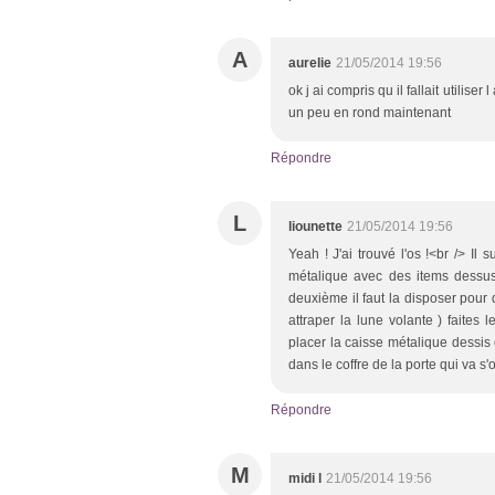
A
aurelie
21/05/2014 19:56
ok j ai compris qu il fallait utilise
un peu en rond maintenant
Répondre
L
liounette
21/05/2014 19:56
Yeah ! J'ai trouvé l'os !<br /> Il 
métalique avec des items dessus,
deuxième il faut la disposer pour
attraper la lune volante ) faites l
placer la caisse métalique dessis e
dans le coffre de la porte qui va s'ou
Répondre
M
midi l
21/05/2014 19:56