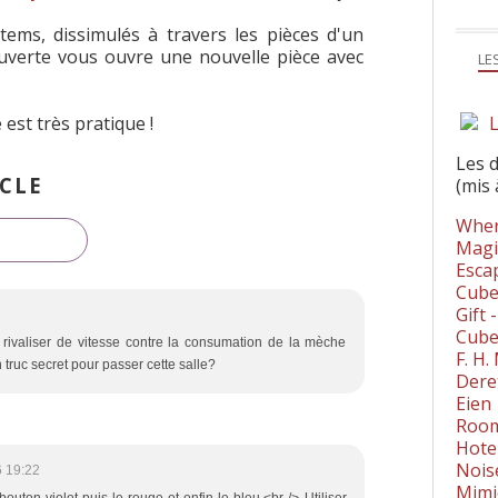
ems, dissimulés à travers les pièces d'un
verte vous ouvre une nouvelle pièce avec
LE
L
st très pratique !
Les 
CLE
(mis 
Wher
Magi
Esca
Cube
Gift 
Cube
à rivaliser de vitesse contre la consumation de la mèche
F. H
 truc secret pour passer cette salle?
Dere
Eien
Room
Hote
Nois
 19:22
Mimi