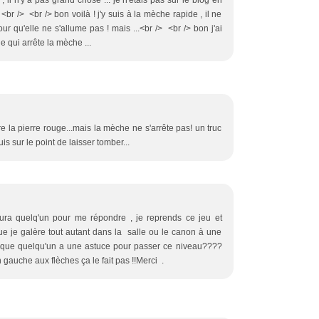
, il n'y a pas grand chose ... je n'étais pas sur le blog en
br /> <br /> bon voilà ! j'y suis à la mèche rapide , il ne
ur qu'elle ne s'allume pas ! mais ...<br /> <br /> bon j'ai
ge qui arrête la mèche ...
dre la pierre rouge...mais la mèche ne s'arrête pas! un truc
is sur le point de laisser tomber...
aura quelq'un pour me répondre , je reprends ce jeu et
e je galère tout autant dans la salle ou le canon à une
e que quelqu'un a une astuce pour passer ce niveau????
 gauche aux flèches ça le fait pas !!Merci .