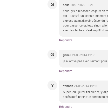
S
solla
18/01/2022 13:21
hello, tjrs à repasser les jeux en 
fait , jusqu'à un certain moment 
explose avant d'avoir déscendu le
pour passer ce tableau sinon aller t
avec les fleches , c'est trop !!!! do
Répondre
G
gene l
21/05/2014 19:56
je ni arrive pas avec l aimant pour
Répondre
Y
Yonnah
21/05/2014 19:56
Super jeu ! je l'ai fini hier et j'y 
accés qu"à partir d'un certain poin
Répondre