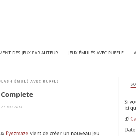
MENT DES JEUX PAR AUTEUR
JEUX ÉMULÉS AVEC RUFFLE
 FLASH ÉMULÉ AVEC RUFFLE
SO
 Complete
Si vo
ici q
21 MAI 2014
🎁
Ca
Date
eux
Eyezmaze
vient de créer un nouveau jeu