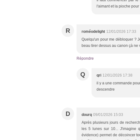
Il faut commencer par le b
l'aimant et la pioche pour
R
roméodelight
12/01/2026 17:33
Quelqu'un pour me débloquer ? Je n
beau tirer dessus au canon çà ne 
Répondre
Q
qri
12/01/2026 17:38
il y a une commande pour
descendre
D
dourq
09/01/2026 15:03
Après plusieurs jours de recherc
les 5 lunes sur 10... J'imagine q
évidence) permet de décoincer tout