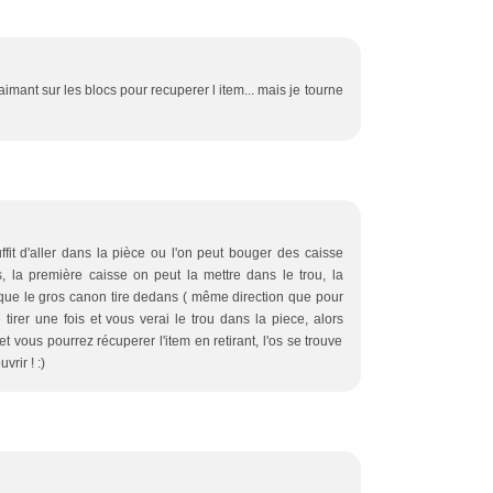
r l aimant sur les blocs pour recuperer l item... mais je tourne
suffit d'aller dans la pièce ou l'on peut bouger des caisse
 la première caisse on peut la mettre dans le trou, la
 que le gros canon tire dedans ( même direction que pour
e tirer une fois et vous verai le trou dans la piece, alors
t vous pourrez récuperer l'item en retirant, l'os se trouve
vrir ! :)