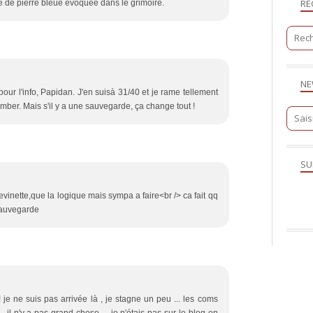
RE
e de pierre bleue évoquée dans le grimoire.
NE
our l'info, Papidan. J'en suisà 31/40 et je rame tellement
omber. Mais s'il y a une sauvegarde, ça change tout !
SU
devinette,que la logique mais sympa a faire<br /> ca fait qq
sauvegarde
je ne suis pas arrivée là , je stagne un peu ... les coms