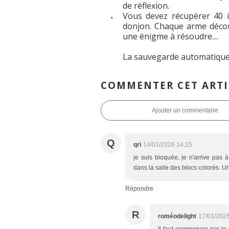
de réflexion.
Vous devez récupérer 40 it
donjon. Chaque arme décou
une énigme à résoudre....
La sauvegarde automatique e
COMMENTER CET ARTI
Ajouter un commentaire
Q
qri
14/01/2026 14:15
je suis bloquée, je n'arrive pas 
dans la salle des blocs colorés. Un
Répondre
R
roméodelight
17/01/2026