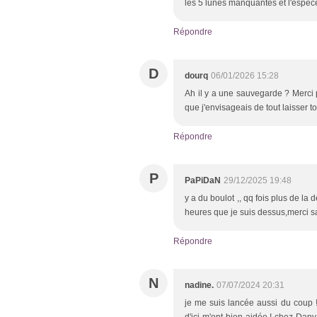
les 5 lunes manquantes et l'espèc
Répondre
D
dourq
06/01/2026 15:28
Ah il y a une sauvegarde ? Merci p
que j'envisageais de tout laisser t
Répondre
P
PaPiDaN
29/12/2025 19:48
y a du boulot ,, qq fois plus de la 
heures que je suis dessus,merci 
Répondre
N
nadine.
07/07/2024 20:31
je me suis lancée aussi du coup ! 