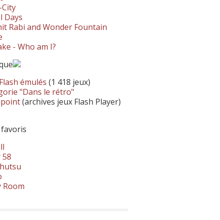
-City
l Days
it Rabi and Wonder Fountain
e
ke - Who am I?
ique
 Flash émulés
(1 418 jeux)
orie "Dans le rétro"
hpoint
(archives jeux Flash Player)
 favoris
ll
 58
hutsu
o
y Room