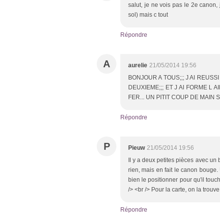
salut, je ne vois pas le 2e canon, j
sol) mais c tout
Répondre
A
aurelie
21/05/2014 19:56
BONJOUR A TOUS;;; J AI REUSS
DEUXIEME;;; ET J AI FORME L
FER... UN PITIT COUP DE MAIN 
Répondre
P
Pieuw
21/05/2014 19:56
Il y a deux petites pièces avec u
rien, mais en fait le canon bouge. U
bien le positionner pour qu'il touc
/> <br /> Pour la carte, on la trou
Répondre