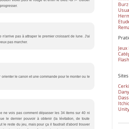
outon violet puis le rouge et enfin le bleu.<br /> Utiliser
Burz
 progresser.
Usua
Herm
Etud
Rema
'arrive pas à attraper le premier croissant de lune. J'ai
Prat
veux pas marcher.
Jeux
Catég
Flas
Sites
 orienter le canon et une commande pour le monter ou le
Cerki
Dany
Dass
Itchi
Unit
he ne vois pas comment dépasser les 34 items sur 40 ni
ue le dernier pouvoir à obtenir (la lévitation, de toute
 le reste du jeu, mais pour ça il faudrait d'abord trouver