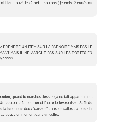
'ai bien trouvé les 2 petits boutons ( je crois: 2 carrés au
I A PRENDRE UN ITEM SUR LA PATINOIRE MAIS PAS LE
 AIMANT MAIS IL NE MARCHE PAS SUR LES PORTES EN
SVP????
n bouton, quand tu marches dessus ça ne fait apparemment
n bouton le fait tourner et l'autre le lève/baisse. Suffit de
he la lune, puis deux "caisses" dans les salles d'à côté.<br
ve au bout d'un moment dans un coffre.