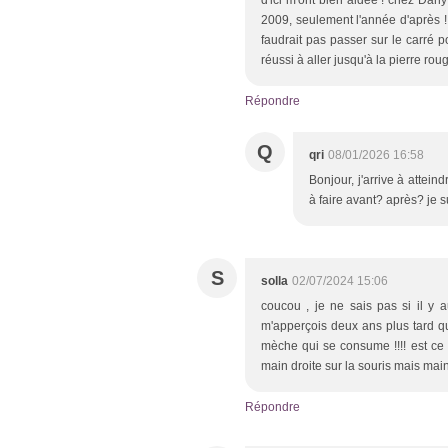
d'ici m'ont bien aidée ! chez Dany 
2009, seulement l'année d'après ! <
faudrait pas passer sur le carré po
réussi à aller jusqu'à la pierre rou
Répondre
Q
qri
08/01/2026 16:58
Bonjour, j'arrive à attein
à faire avant? après? je su
S
solla
02/07/2024 15:06
coucou , je ne sais pas si il y 
m'apperçois deux ans plus tard qu
mèche qui se consume !!!! est c
main droite sur la souris mais main
Répondre