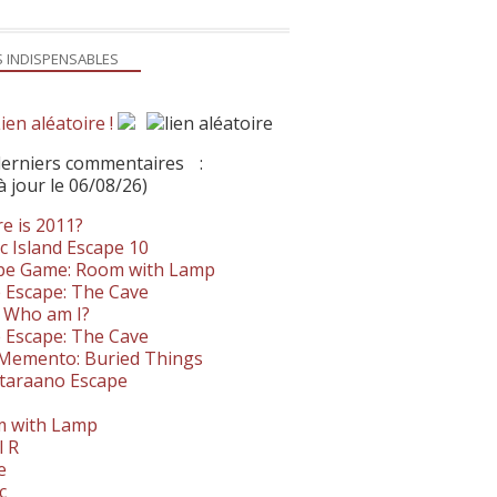
S INDISPENSABLES
ien aléatoire !
derniers commentaires
:
à jour le 06/08/26)
e is 2011?
c Island Escape 10
pe Game: Room with Lamp
 Escape: The Cave
- Who am I?
 Escape: The Cave
. Memento: Buried Things
taraano Escape
 with Lamp
l R
e
c