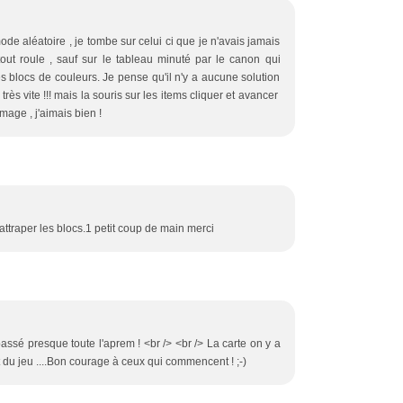
mode aléatoire , je tombe sur celui ci que je n'avais jamais
tout roule , sauf sur le tableau minuté par le canon qui
s blocs de couleurs. Je pense qu'il n'y a aucune solution
rès vite !!! mais la souris sur les items cliquer et avancer
mmage , j'aimais bien !
 attraper les blocs.1 petit coup de main merci
ai passé presque toute l'aprem ! <br /> <br /> La carte on y a
t du jeu ....Bon courage à ceux qui commencent ! ;-)