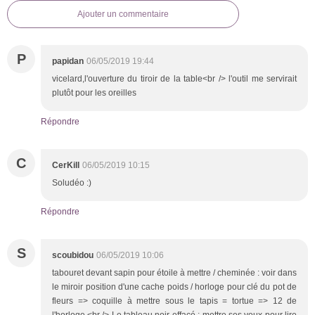
Ajouter un commentaire
P
papidan
06/05/2019 19:44
vicelard,l'ouverture du tiroir de la table<br /> l'outil me servirait
plutôt pour les oreilles
Répondre
C
CerKill
06/05/2019 10:15
Soludéo :)
Répondre
S
scoubidou
06/05/2019 10:06
tabouret devant sapin pour étoile à mettre / cheminée : voir dans
le miroir position d'une cache poids / horloge pour clé du pot de
fleurs => coquille à mettre sous le tapis = tortue => 12 de
l'horloge.<br /> Le tableau noir effacé : mettre ses yeux pour lire