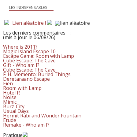
LES INDISPENSABLES
Lien aléatoire !
Les derniers commentaires
:
(mis à jour le 06/08/26)
Where is 2011?
Magic Island Escape 10
Escape Game: Room with Lamp
Cube Escape: The Cave
Gift - Who am I?
Cube Escape: The Cave
F. H. Memento: Buried Things
Deretaraano Escape
Eien
Room with Lamp
Hotel R
Noise
Mimic
Burz-City
Usual Days
Hermit Rabi and Wonder Fountain
Etude
Remake - Who am I?
Pratique