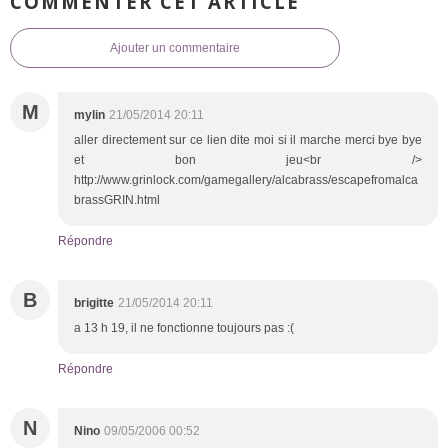
COMMENTER CET ARTICLE
Ajouter un commentaire
M
mylin
21/05/2014 20:11
aller directement sur ce lien dite moi si il marche merci bye bye
et bon jeu<br />
http://www.grinlock.com/gamegallery/alcabrass/escapefromalca
brassGRIN.html
Répondre
B
brigitte
21/05/2014 20:11
a 13 h 19, il ne fonctionne toujours pas :(
Répondre
N
Nino
09/05/2006 00:52