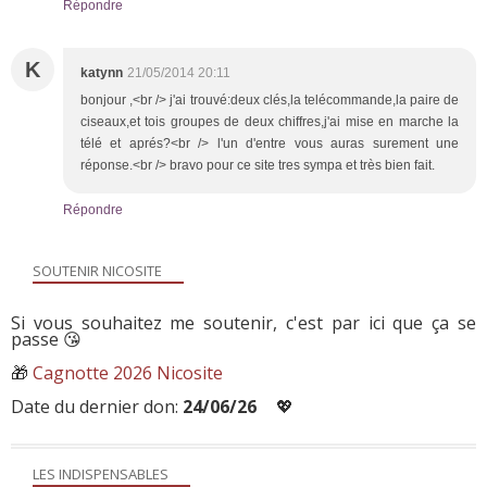
Répondre
K
katynn
21/05/2014 20:11
bonjour ,<br /> j'ai trouvé:deux clés,la telécommande,la paire de
ciseaux,et tois groupes de deux chiffres,j'ai mise en marche la
télé et aprés?<br /> l'un d'entre vous auras surement une
réponse.<br /> bravo pour ce site tres sympa et très bien fait.
Répondre
SOUTENIR NICOSITE
Si vous souhaitez me soutenir, c'est par ici que ça se
passe 😘
🎁
Cagnotte 2026 Nicosite
Date du dernier don:
24/06/26
💖
LES INDISPENSABLES