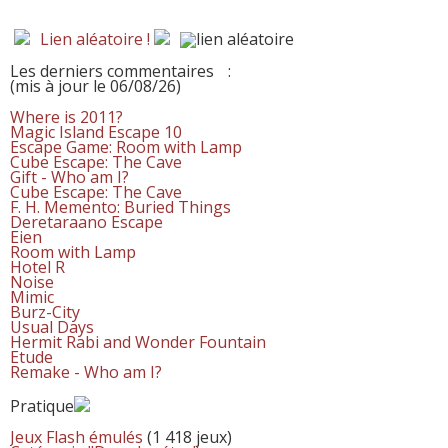
Lien aléatoire !
Les derniers commentaires
:
(mis à jour le 06/08/26)
Where is 2011?
Magic Island Escape 10
Escape Game: Room with Lamp
Cube Escape: The Cave
Gift - Who am I?
Cube Escape: The Cave
F. H. Memento: Buried Things
Deretaraano Escape
Eien
Room with Lamp
Hotel R
Noise
Mimic
Burz-City
Usual Days
Hermit Rabi and Wonder Fountain
Etude
Remake - Who am I?
Pratique
Jeux Flash émulés
(1 418 jeux)