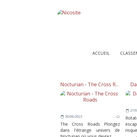
ACCUEIL
CLASSE
Nocturian - The Cross Roads
Da
27/0
30/06/2023
…
Rotat
The Cross Roads Plongez
escap
dans l'étrange univers de
risqu
Nocturian où vous devrez...