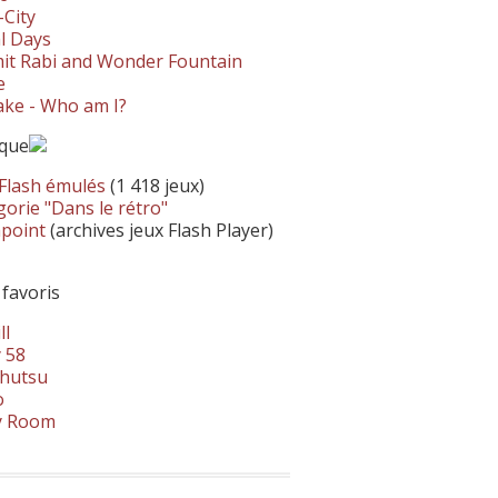
-City
l Days
it Rabi and Wonder Fountain
e
ke - Who am I?
ique
 Flash émulés
(1 418 jeux)
orie "Dans le rétro"
hpoint
(archives jeux Flash Player)
 favoris
ll
 58
hutsu
o
y Room