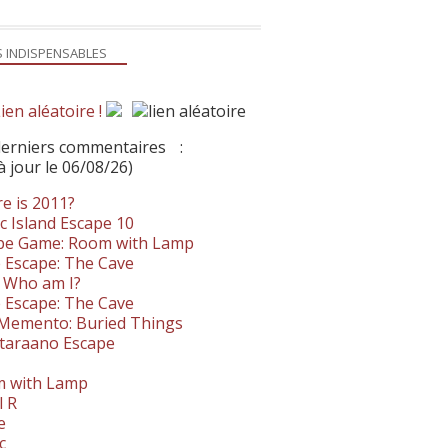
S INDISPENSABLES
ien aléatoire !
derniers commentaires
:
à jour le 06/08/26)
e is 2011?
c Island Escape 10
pe Game: Room with Lamp
 Escape: The Cave
- Who am I?
 Escape: The Cave
. Memento: Buried Things
taraano Escape
 with Lamp
l R
e
c