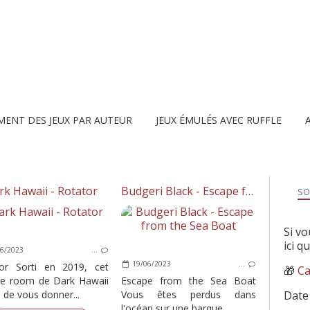
MENT DES JEUX PAR AUTEUR
JEUX ÉMULÉS AVEC RUFFLE
rk Hawaii - Rotator
Budgeri Black - Escape from the Sea Boat
SO
Si vo
ici q
6/2023
…
19/06/2023
…
or Sorti en 2019, cet
🎁
Ca
e room de Dark Hawaii
Escape from the Sea Boat
e de vous donner...
Vous êtes perdus dans
Date
l'océan sur une barque,...