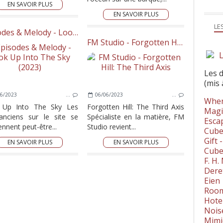
EN SAVOIR PLUS
EN SAVOIR PLUS
LE
Episodes & Melody - Look Up Into The Sky (2023)
FM Studio - Forgotten Hill: The Third Axis
L
Les 
(mis 
6/2023
…
06/06/2023
…
Wher
 Up Into The Sky Les
Forgotten Hill: The Third Axis
Magi
anciens sur le site se
Spécialiste en la matière, FM
Esca
nnent peut-être...
Studio revient...
Cube
Gift 
EN SAVOIR PLUS
EN SAVOIR PLUS
Cube
F. H
Dere
Eien
Room
Hote
Nois
Mimi