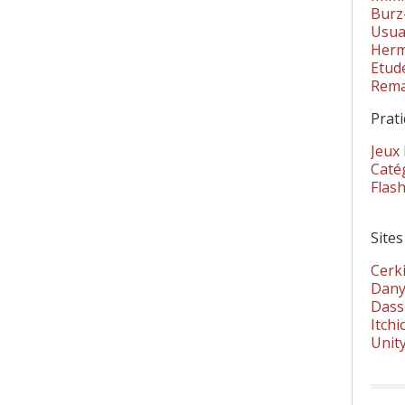
Burz
Usua
Herm
Etud
Rema
Prat
Jeux
Catég
Flas
Sites
Cerki
Dany
Dass
Itchi
Unit