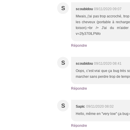
S
scoubidou
09/11/2020 09:07
Mwais, j'ai pas trop accroché, trop
les cheveux (portable à recharger
toison).<br /> J'ai du m'aider
v=2fy370ILPWo
Répondre
S
scoubidou
09/11/2020 08:41
Oops, c’est vrai que ça bug très sou
marcher sans perdre trop de temp
Répondre
S
Sapic
09/11/2020 08:02
Hello, même en "very low" ça bug 
Répondre