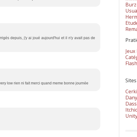
Burz
Usua
Herm
Etud
Rema
igés depuis, j'y ai joué aujourd'hui et il n'y avait pas de
Prat
Jeux
Catég
Flas
Sites
a very low rien ni fait merci quand meme bonne journée
Cerki
Dany
Dass
Itchi
Unit