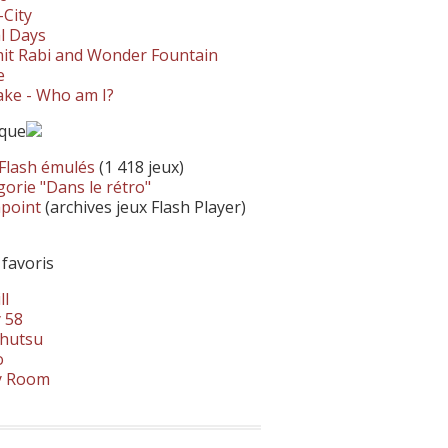
-City
l Days
it Rabi and Wonder Fountain
e
ke - Who am I?
ique
 Flash émulés
(1 418 jeux)
orie "Dans le rétro"
hpoint
(archives jeux Flash Player)
 favoris
ll
 58
hutsu
o
y Room