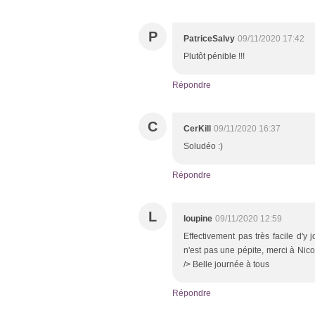
P
PatriceSalvy
09/11/2020 17:42
Plutôt pénible !!!
Répondre
C
CerKill
09/11/2020 16:37
Soludéo :)
Répondre
L
loupine
09/11/2020 12:59
Effectivement pas très facile d'y 
n'est pas une pépite, merci à Nic
/> Belle journée à tous
Répondre