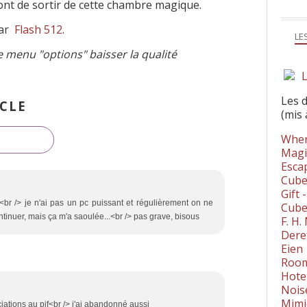
nt de sortir de cette chambre magique.
par
Flash 512
.
LE
le menu "options" baisser la qualité
L
Les 
CLE
(mis 
Wher
Magi
Esca
Cube
Gift 
br /> je n'ai pas un pc puissant et régulièrement on ne
Cube
continuer, mais ça m'a saoulée...<br /> pas grave, bisous
F. H
Dere
Eien
Room
Hote
Nois
Mimi
ciations au pif<br /> j'ai abandonné aussi