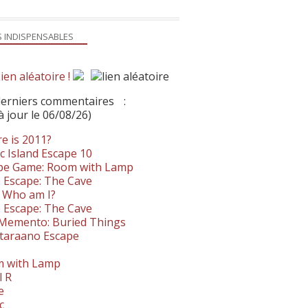
S INDISPENSABLES
ien aléatoire !
derniers commentaires
:
à jour le 06/08/26)
e is 2011?
c Island Escape 10
pe Game: Room with Lamp
 Escape: The Cave
- Who am I?
 Escape: The Cave
. Memento: Buried Things
taraano Escape
 with Lamp
l R
e
c