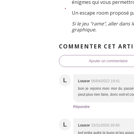
énigmes qui vous permettro
Un escape room proposé 
Si le jeu "rame", aller dans 
graphique.
COMMENTER CET ARTI
Ajouter un commentaire
L
Louxor
06/04/2022 19:41
bon je rejoins mon moi du passé<
peut plus rien faire, donc exit et 
Répondre
L
Louxor
22/11/2020 20:40
bof entre autre le bugs et les asso