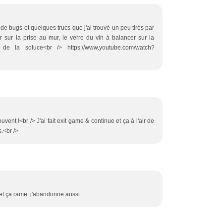
 de bugs et quelques trucs que j'ai trouvé un peu tirés par
 sur la prise au mur, le verre du vin à balancer sur la
 de la soluce<br /> https://www.youtube.com/watch?
vent !<br /> J'ai fait exit game & continue et ça à l'air de
s.<br />
et ça rame..j'abandonne aussi..