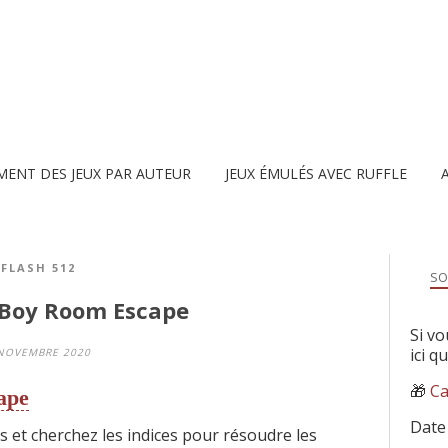
MENT DES JEUX PAR AUTEUR
JEUX ÉMULÉS AVEC RUFFLE
FLASH 512
SO
 Boy Room Escape
Si vo
ici q
NOVEMBRE 2020
🎁
Ca
ape
Date
s et cherchez les indices pour résoudre les