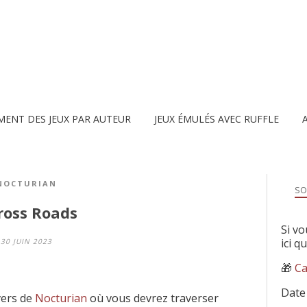
MENT DES JEUX PAR AUTEUR
JEUX ÉMULÉS AVEC RUFFLE
NOCTURIAN
SO
ross Roads
Si vo
ici q
30 JUIN 2023
🎁
Ca
Date
vers de
Nocturian
où vous devrez traverser