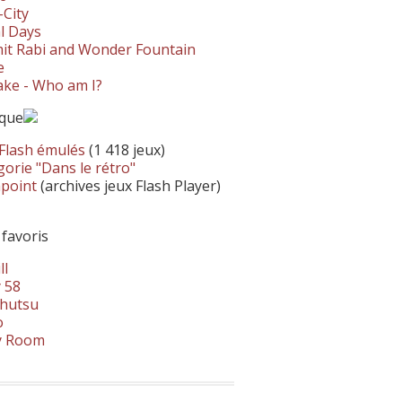
-City
l Days
it Rabi and Wonder Fountain
e
ke - Who am I?
ique
 Flash émulés
(1 418 jeux)
orie "Dans le rétro"
hpoint
(archives jeux Flash Player)
 favoris
ll
 58
hutsu
o
y Room