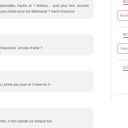
RE
allumettes, hache et 7 timbres.... puis plus rien. aucune
tit peu d'aide pour me débloquer ? merci d'avance
NE
 chaussure. Un peu d'aide ?
SU
is j arrive pas avec le 3 eme<br />
notes, il s'en rajoute 1a chaque fois