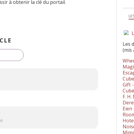
ir à obtenir la clé du portail.
LE
L
CLE
Les 
(mis 
Wher
Magi
Esca
Cube
Gift 
Cube
F. H
Dere
Eien
Room
Hote
 !
Nois
Mimi