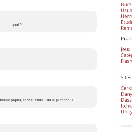
Burz
Usua
Herm
Etud
... ....... quoi ?
Rema
Prat
Jeux
Catég
Flas
Sites
Cerki
Dany
Dass
 trouvé papier, et chaussure...<br /> je continue
Itchi
Unit