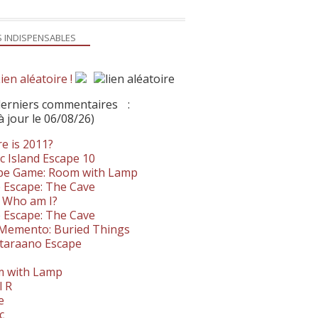
S INDISPENSABLES
ien aléatoire !
derniers commentaires
:
à jour le 06/08/26)
e is 2011?
c Island Escape 10
pe Game: Room with Lamp
 Escape: The Cave
- Who am I?
 Escape: The Cave
. Memento: Buried Things
taraano Escape
 with Lamp
l R
e
c