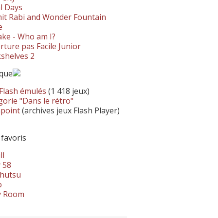
l Days
it Rabi and Wonder Fountain
e
ke - Who am I?
ture pas Facile Junior
shelves 2
ique
 Flash émulés
(1 418 jeux)
orie "Dans le rétro"
hpoint
(archives jeux Flash Player)
 favoris
ll
 58
hutsu
o
y Room