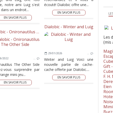
e, notre ami Luig s'est
écouté! Dialobic offre une...
dans un endroit...
EN SAVOIR PLUS
LE
EN SAVOIR PLUS
Dialobic - Winter and Luig
L
Dialobic - Onironautilus The Other Side
Les 
(mis 
Magi
29/01/2026
…
Esca
6/2022
…
Winter and Luig Voici une
Cube
nautilus The Other Side
nouvelle partie de cache-
Gift 
ez-vous surprendre par
cache offerte par Dialobic....
Cube
range mini-jeu...
F. H
EN SAVOIR PLUS
Dere
EN SAVOIR PLUS
Eien
Room
Hote
Nois
Mimi
Burz