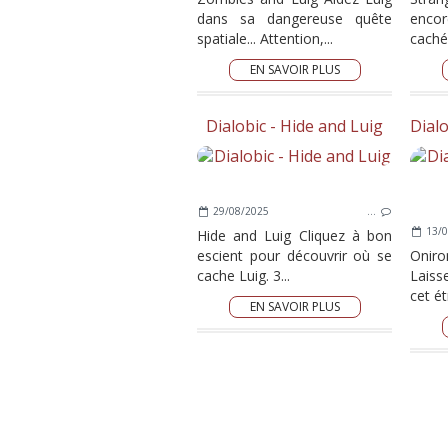
dans sa dangereuse quête
encor
spatiale... Attention,...
caché 
EN SAVOIR PLUS
Dialobic - Hide and Luig
29/08/2025
…
13/0
Hide and Luig Cliquez à bon
escient pour découvrir où se
Oniro
cache Luig. 3...
Laiss
cet ét
EN SAVOIR PLUS