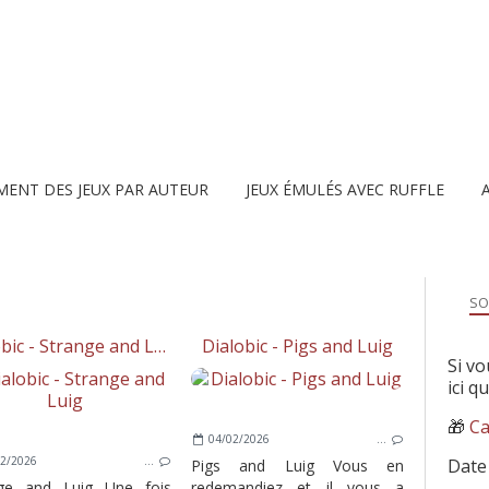
MENT DES JEUX PAR AUTEUR
JEUX ÉMULÉS AVEC RUFFLE
SO
Dialobic - Strange and Luig
Dialobic - Pigs and Luig
Si vo
ici q
🎁
Ca
04/02/2026
…
2/2026
…
Date
Pigs and Luig Vous en
nge and Luig Une fois
redemandiez et il vous a