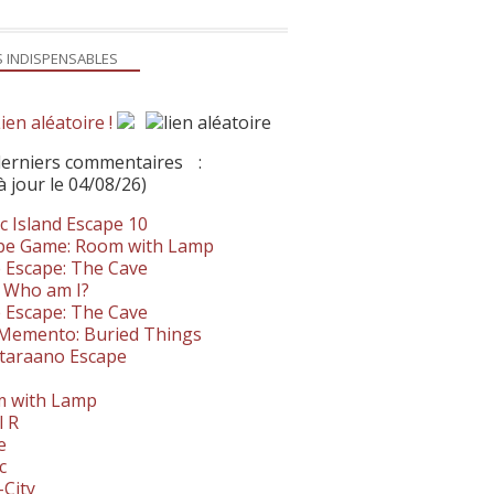
S INDISPENSABLES
ien aléatoire !
derniers commentaires
:
à jour le 04/08/26)
c Island Escape 10
pe Game: Room with Lamp
 Escape: The Cave
- Who am I?
 Escape: The Cave
. Memento: Buried Things
taraano Escape
 with Lamp
l R
e
c
-City