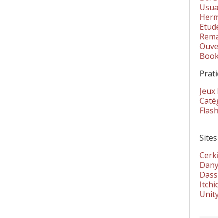
Usua
Herm
Etud
Rema
Ouver
Book
Prat
Jeux
Catég
Flas
Sites
Cerki
Dany
Dass
Itchi
Unit