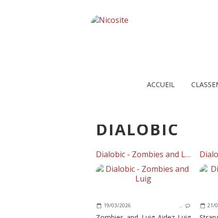
ACCUEIL
CLASSE
DIALOBIC
Dialobic - Zombies and Luig
19/03/2026
…
21/0
Zombies and Luig Aidez Luig
Stra