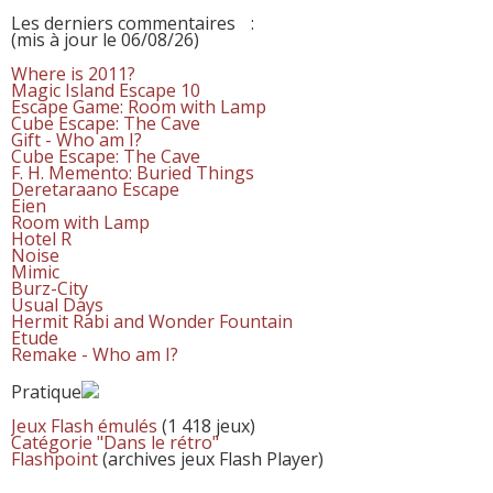
Les derniers commentaires
:
(mis à jour le 06/08/26)
Where is 2011?
Magic Island Escape 10
Escape Game: Room with Lamp
Cube Escape: The Cave
Gift - Who am I?
Cube Escape: The Cave
F. H. Memento: Buried Things
Deretaraano Escape
Eien
Room with Lamp
Hotel R
Noise
Mimic
Burz-City
Usual Days
Hermit Rabi and Wonder Fountain
Etude
Remake - Who am I?
Pratique
Jeux Flash émulés
(1 418 jeux)
Catégorie "Dans le rétro"
Flashpoint
(archives jeux Flash Player)