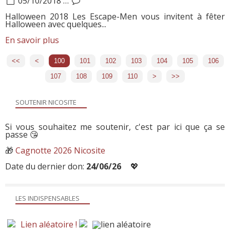
05/10/2018
…
Halloween 2018 Les Escape-Men vous invitent à fêter
Halloween avec quelques...
En savoir plus
<<
<
100
101
102
103
104
105
106
107
108
109
110
120
130
140
150
160
170
180
190
200
300
400
500
600
700
>
>>
SOUTENIR NICOSITE
Si vous souhaitez me soutenir, c'est par ici que ça se
passe 😘
🎁
Cagnotte 2026 Nicosite
Date du dernier don:
24/06/26
💖
LES INDISPENSABLES
Lien aléatoire !