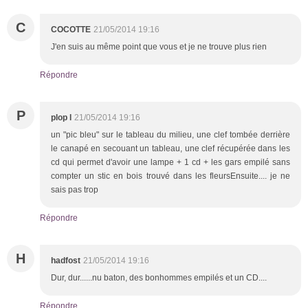
C
COCOTTE
21/05/2014 19:16
J'en suis au même point que vous et je ne trouve plus rien
Répondre
P
plop l
21/05/2014 19:16
un "pic bleu" sur le tableau du milieu, une clef tombée derrière
le canapé en secouant un tableau, une clef récupérée dans les
cd qui permet d'avoir une lampe + 1 cd + les gars empilé sans
compter un stic en bois trouvé dans les fleursEnsuite.... je ne
sais pas trop
Répondre
H
hadfost
21/05/2014 19:16
Dur, dur......nu baton, des bonhommes empilés et un CD....
Répondre