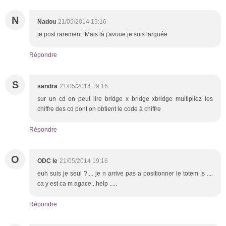
N
Nadou
21/05/2014 19:16
je post rarement. Mais là j'avoue je suis larguée
Répondre
S
sandra
21/05/2014 19:16
sur un cd on peut lire bridge x bridge xbridge multipliez les
chiffre des cd pont on obtient le code à chiffre
Répondre
O
ODC le
21/05/2014 19:16
euh suis je seul ?.... je n arrive pas a positionner le totem :s ....
ca y est ca m agace...help .....
Répondre