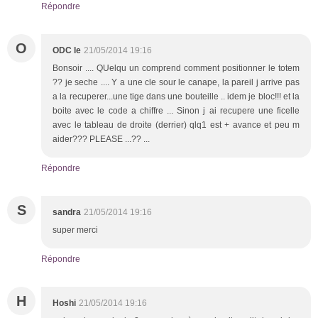
Répondre
O
ODC le
21/05/2014 19:16
Bonsoir .... QUelqu un comprend comment positionner le totem
?? je seche .... Y a une cle sour le canape, la pareil j arrive pas
a la recuperer...une tige dans une bouteille .. idem je bloc!!! et la
boite avec le code a chiffre ... Sinon j ai recupere une ficelle
avec le tableau de droite (derrier) qlq1 est + avance et peu m
aider??? PLEASE ...?? ...
Répondre
S
sandra
21/05/2014 19:16
super merci
Répondre
H
Hoshi
21/05/2014 19:16