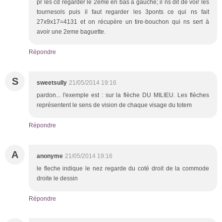
pr les cd regarder le 2eme en bas à gauche; il ns dit de voir les
tournesols puis il faut regarder les 3ponts ce qui ns fait
27x9x17=4131 et on récupère un tire-bouchon qui ns sert à
avoir une 2eme baguette.
Répondre
S
sweetsully
21/05/2014 19:16
pardon... l'exemple est : sur la flèche DU MILIEU. Les flèches
représentent le sens de vision de chaque visage du totem
Répondre
A
anonyme
21/05/2014 19:16
le fleche indique le nez regarde du coté droit de la commode
droite le dessin
Répondre