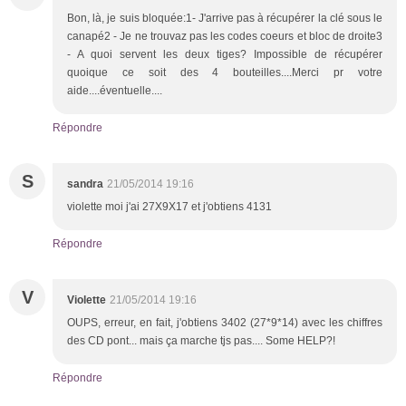
Bon, là, je suis bloquée:1- J'arrive pas à récupérer la clé sous le
canapé2 - Je ne trouvaz pas les codes coeurs et bloc de droite3
- A quoi servent les deux tiges? Impossible de récupérer
quoique ce soit des 4 bouteilles....Merci pr votre
aide....éventuelle....
Répondre
S
sandra
21/05/2014 19:16
violette moi j'ai 27X9X17 et j'obtiens 4131
Répondre
V
Violette
21/05/2014 19:16
OUPS, erreur, en fait, j'obtiens 3402 (27*9*14) avec les chiffres
des CD pont... mais ça marche tjs pas.... Some HELP?!
Répondre