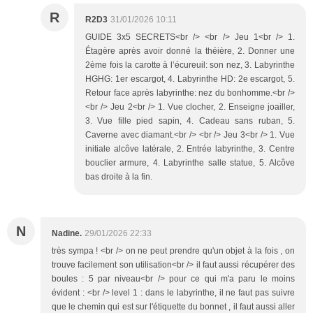
R
R2D3
31/01/2026 10:11
GUIDE 3x5 SECRETS<br /> <br /> Jeu 1<br /> 1.
Étagère après avoir donné la théière, 2. Donner une
2ème fois la carotte à l’écureuil: son nez, 3. Labyrinthe
HGHG: 1er escargot, 4. Labyrinthe HD: 2e escargot, 5.
Retour face après labyrinthe: nez du bonhomme.<br />
<br /> Jeu 2<br /> 1. Vue clocher, 2. Enseigne joailler,
3. Vue fille pied sapin, 4. Cadeau sans ruban, 5.
Caverne avec diamant.<br /> <br /> Jeu 3<br /> 1. Vue
initiale alcôve latérale, 2. Entrée labyrinthe, 3. Centre
bouclier armure, 4. Labyrinthe salle statue, 5. Alcôve
bas droite à la fin.
N
Nadine.
29/01/2026 22:33
très sympa ! <br /> on ne peut prendre qu'un objet à la fois , on
trouve facilement son utilisation<br /> il faut aussi récupérer des
boules : 5 par niveau<br /> pour ce qui m'a paru le moins
évident : <br /> level 1 : dans le labyrinthe, il ne faut pas suivre
que le chemin qui est sur l'étiquette du bonnet , il faut aussi aller