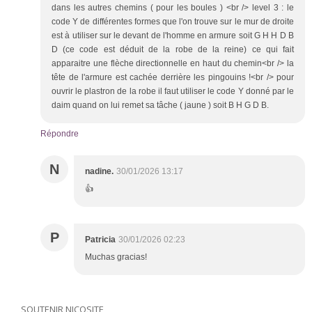
dans les autres chemins ( pour les boules ) <br /> level 3 : le
code Y de différentes formes que l'on trouve sur le mur de droite
est à utiliser sur le devant de l'homme en armure soit G H H D B
D (ce code est déduit de la robe de la reine) ce qui fait
apparaitre une flèche directionnelle en haut du chemin<br /> la
tête de l'armure est cachée derrière les pingouins !<br /> pour
ouvrir le plastron de la robe il faut utiliser le code Y donné par le
daim quand on lui remet sa tâche ( jaune ) soit B H G D B.
Répondre
N
nadine.
30/01/2026 13:17
👍
P
Patricia
30/01/2026 02:23
Muchas gracias!
SOUTENIR NICOSITE