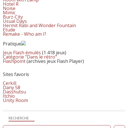
Hotel R
Noise
Mimic
Burz-City
Usual Days
Hermit Rabi and Wonder Fountain
Etude
Remake - Who am I?
Pratique
Jeux Flash émulés
(1 418 jeux)
Catégorie "Dans le rétro"
Flashpoint
(archives jeux Flash Player)
Sites favoris
Cerkill
Dany 58
Dasshutsu
Itchio
Unity Room
RECHERCHE