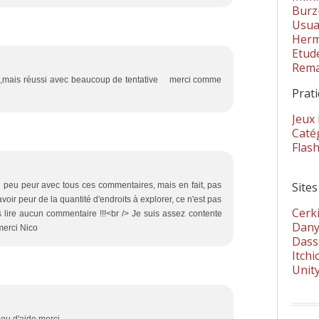
Burz
Usua
Herm
Etud
Rema
uvé ,mais réussi avec beaucoup de tentative merci comme
Prat
Jeux
Catég
Flas
Sites
un peu peur avec tous ces commentaires, mais en fait, pas
 avoir peur de la quantité d'endroits à explorer, ce n'est pas
Cerki
sans lire aucun commentaire !!!<br /> Je suis assez contente
Dany
 merci Nico
Dass
Itchi
Unit