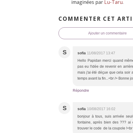
imaginées par
Lu-Taru
.
COMMENTER CET ARTI
Ajouter un commentaire
S
sofia
11/08/2017 13:47
Hello Papidan merci quand même ma
pas eu l'idée de revenir en arrièr
mais j'ai été déçue que cela soir a
temps avant la fin...<br /> Bonne 
Répondre
S
sofia
10/08/2017 16:02
bonjour à tous, suis arrivée seu
fontaine, après bien des ??? ai
trouver le code de la coupole !<br