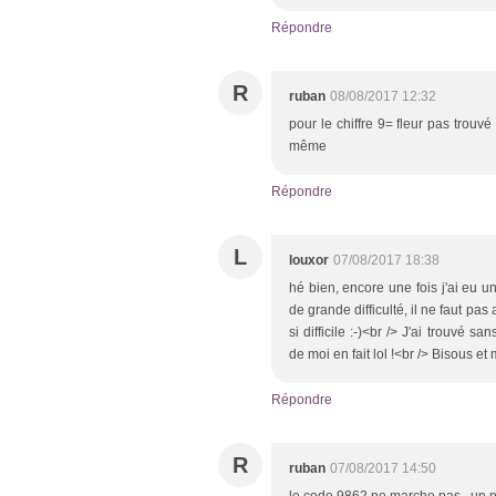
Répondre
R
ruban
08/08/2017 12:32
pour le chiffre 9= fleur pas tro
même
Répondre
L
louxor
07/08/2017 18:38
hé bien, encore une fois j'ai eu 
de grande difficulté, il ne faut pas
si difficile :-)<br /> J'ai trouvé 
de moi en fait lol !<br /> Bisous et
Répondre
R
ruban
07/08/2017 14:50