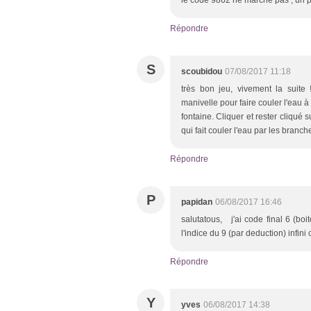
le code 9862 ne marche pas , un p
Répondre
S
scoubidou
07/08/2017 11:18
très bon jeu, vivement la suite !
manivelle pour faire couler l'eau à 
fontaine. Cliquer et rester cliqué
qui fait couler l'eau par les branch
Répondre
P
papidan
06/08/2017 16:46
salutatous, j'ai code final 6 (boit
l'indice du 9 (par deduction) infini 
Répondre
Y
yves
06/08/2017 14:38