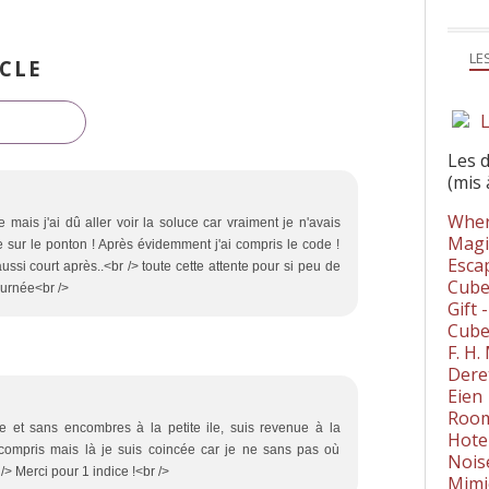
LE
CLE
L
Les 
(mis 
Wher
is j'ai dû aller voir la soluce car vraiment je n'avais
Magi
e sur le ponton ! Après évidemment j'ai compris le code !
Esca
ussi court après..<br /> toute cette attente pour si peu de
Cube
journée<br />
Gift 
Cube
F. H
Dere
Eien
Room
le et sans encombres à la petite ile, suis revenue à la
Hote
 compris mais là je suis coincée car je ne sans pas où
Nois
 /> Merci pour 1 indice !<br />
Mimi