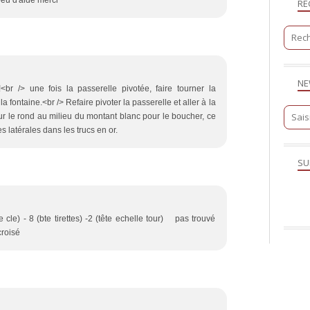
eu d'aide merci
RE
NE
<br /> une fois la passerelle pivotée, faire tourner la
la fontaine.<br /> Refaire pivoter la passerelle et aller à la
 sur le rond au milieu du montant blanc pour le boucher, ce
es latérales dans les trucs en or.
SU
e cle) - 8 (bte tirettes) -2 (tête echelle tour) pas trouvé
croisé