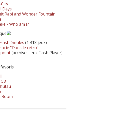
-City
l Days
it Rabi and Wonder Fountain
e
ke - Who am I?
ique
 Flash émulés
(1 418 jeux)
orie "Dans le rétro"
hpoint
(archives jeux Flash Player)
 favoris
ll
 58
hutsu
o
y Room