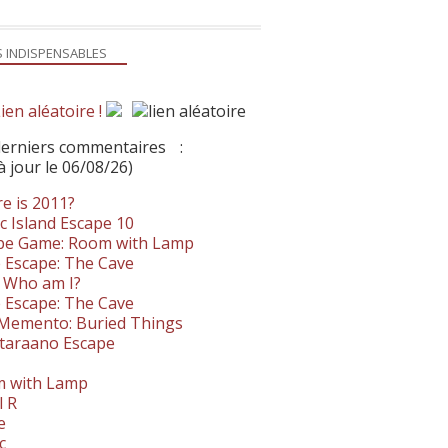
S INDISPENSABLES
ien aléatoire !
derniers commentaires
:
à jour le 06/08/26)
e is 2011?
c Island Escape 10
pe Game: Room with Lamp
 Escape: The Cave
- Who am I?
 Escape: The Cave
. Memento: Buried Things
taraano Escape
 with Lamp
l R
e
c