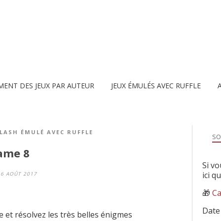
MENT DES JEUX PAR AUTEUR
JEUX ÉMULÉS AVEC RUFFLE
FLASH ÉMULÉ AVEC RUFFLE
SO
Game 8
Si vo
ici q
6 AOÛT 2017
🎁
Ca
Date
e et résolvez les très belles énigmes