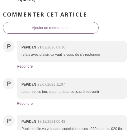
COMMENTER CET ARTICLE
Ajouter un commentaire
P
PaPiDaN
21/02/2026 09:30
refais avec plaisir, ca vaut le coup de s'y replonger
Répondre
P
PaPiDaN
23/07/2023 11:07
retour sur ce jeu, super ambiance ,sacré souvenir
Répondre
P
PaPiDaN
17/12/2021 00:43
Papi mouille va voir page spéciale indices 020 debut et 020 fin