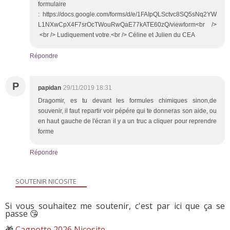
formulaire
: https://docs.google.com/forms/d/e/1FAIpQLSctvc8SQ5sNq2YW
L1NXwCpX4F7srOcTWouRwQaE77kATE60zQ/viewform<br />
<br /> Ludiquement votre.<br /> Céline et Julien du CEA
Répondre
P
papidan
29/11/2019 18:31
Dragomir, es tu devant les formules chimiques sinon,de
souvenir, il faut repartir voir pépére qui te donneras son aide, ou
en haut gauche de l'écran il y a un truc a cliquer pour reprendre
forme
Répondre
SOUTENIR NICOSITE
Si vous souhaitez me soutenir, c'est par ici que ça se
passe 😘
🎁
Cagnotte 2026 Nicosite