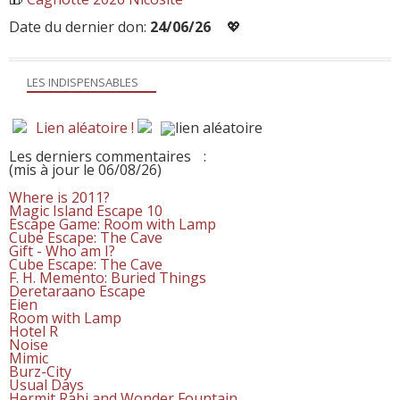
Date du dernier don:
24/06/26
💖
LES INDISPENSABLES
Lien aléatoire !
Les derniers commentaires
:
(mis à jour le 06/08/26)
Where is 2011?
Magic Island Escape 10
Escape Game: Room with Lamp
Cube Escape: The Cave
Gift - Who am I?
Cube Escape: The Cave
F. H. Memento: Buried Things
Deretaraano Escape
Eien
Room with Lamp
Hotel R
Noise
Mimic
Burz-City
Usual Days
Hermit Rabi and Wonder Fountain