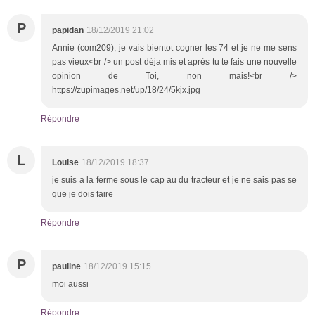
P
papidan
18/12/2019 21:02
Annie (com209), je vais bientot cogner les 74 et je ne me sens
pas vieux<br /> un post déja mis et après tu te fais une nouvelle
opinion de Toi, non mais!<br />
https://zupimages.net/up/18/24/5kjx.jpg
Répondre
L
Louise
18/12/2019 18:37
je suis a la ferme sous le cap au du tracteur et je ne sais pas se
que je dois faire
Répondre
P
pauline
18/12/2019 15:15
moi aussi
Répondre