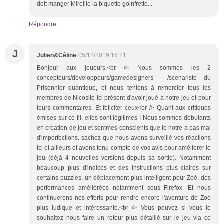
doit manger Mireille la biquette goinfrette...
Répondre
J
Julien&Céline
05/12/2019 16:21
Bonjour aux joueurs,<br /> Nous sommes les 2
concepteurs/développeurs/gamedesigners /scenariste du
Prisonnier quantique, et nous tenions à remercier tous les
membres de Nicosite ici présent d'avoir joué à notre jeu et pour
leurs commentaires. Et féliciter ceux<br /> Quant aux critiques
émises sur ce fil, elles sont légitimes ! Nous sommes débutants
en création de jeu et sommes conscients que le notre a pas mal
d'imperfections. sachez que nous avons surveillé vos réactions
ici et ailleurs et avons tenu compte de vos avis pour améliorer le
jeu (déjà 4 nouvelles versions depuis sa sortie). Notamment
beaucoup plus d'indices et des instructions plus claires sur
certains puzzles, un déplacement plus intelligent pour Zoé, des
performances améliorées notamment sous Firefox. Et nous
continuerons nos efforts pour rendre encore l'aventure de Zoé
plus ludique et intéressante.<br /> Vous pouvez si vous le
souhaitez nous faire un retour plus détaillé sur le jeu via ce