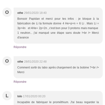
O
othe
29/01/2020 18:40
Bonsoir Papidan et merci pour tes infos : je bloque à la
fabrication de Li ta formule donne 4 He+p+n = 6 Li . Mais Li =
3p+4n et 4He= 2p+2n , c'est bon pour 3 protons mais manque
1 neutron... j'ai manqué une étape sans doute !<br /> Merci
d'avance
Répondre
O
othe
28/01/2020 22:48
Comment sortir du labo après chargement de la bobine ?<br />
Merci
Répondre
L
lolo
17/01/2020 00:20
Incapable de fabriquer le prométhium. J'ai beau regarder la