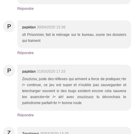
Répondre
P
papidan
30/04/2020 15:36
slt Prisonnier, fait le ménage sur le bureau, ouvre les dossiers
qui trainent
Répondre
P
papidan
31/03/2020 17:33
Zouzizou, juste des réflexes qui arrivent a force de pratiquer,<br
/> continue, ce jeu est super et n'oublie pas sauvegarder et
telecharger souvent si des bugs existent encore cela sauvera
ton avancée<br /> ah! avec zouzizuoz tu décrochais le
palindrome parfait<br /> bonne route
Répondre
Z
Zouzizouz
30/03/2020 13:45