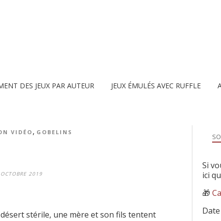
MENT DES JEUX PAR AUTEUR
JEUX ÉMULÉS AVEC RUFFLE
,
ON VIDÉO
GOBELINS
SO
Si vo
ici q
 OCTOBRE 2019
🎁
Ca
Date
ésert stérile, une mère et son fils tentent