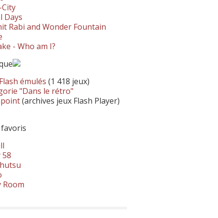
-City
l Days
it Rabi and Wonder Fountain
e
ke - Who am I?
ique
 Flash émulés
(1 418 jeux)
orie "Dans le rétro"
hpoint
(archives jeux Flash Player)
 favoris
ll
 58
hutsu
o
y Room