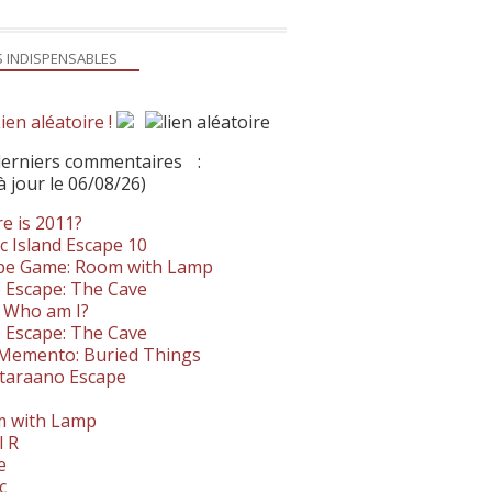
S INDISPENSABLES
ien aléatoire !
derniers commentaires
:
à jour le 06/08/26)
e is 2011?
c Island Escape 10
pe Game: Room with Lamp
 Escape: The Cave
- Who am I?
 Escape: The Cave
. Memento: Buried Things
taraano Escape
 with Lamp
l R
e
c