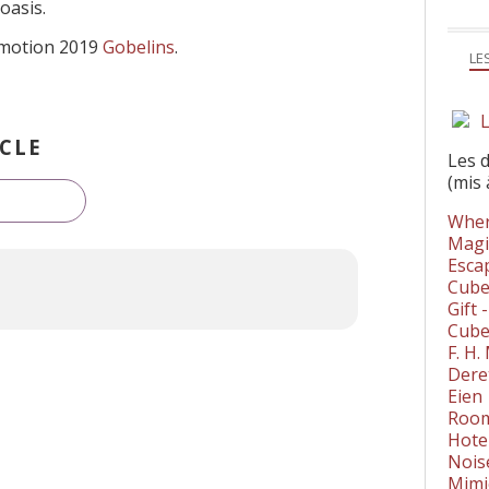
oasis.
omotion 2019
Gobelins
.
LE
L
CLE
Les 
(mis 
Wher
Magi
Esca
Cube
Gift 
Cube
F. H
Dere
Eien
Room
Hote
Nois
Mimi