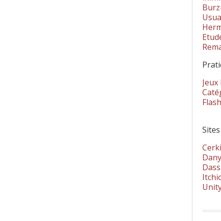
Burz
Usua
Herm
Etud
Rema
Prat
Jeux
Catég
Flas
Sites
Cerki
Dany
Dass
Itchi
Unit