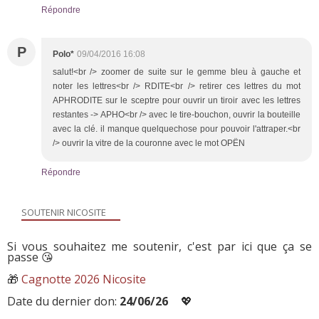
Répondre
P
Polo*
09/04/2016 16:08
salut!<br /> zoomer de suite sur le gemme bleu à gauche et
noter les lettres<br /> RDITE<br /> retirer ces lettres du mot
APHRODITE sur le sceptre pour ouvrir un tiroir avec les lettres
restantes -> APHO<br /> avec le tire-bouchon, ouvrir la bouteille
avec la clé. il manque quelquechose pour pouvoir l'attraper.<br
/> ouvrir la vitre de la couronne avec le mot OPËN
Répondre
SOUTENIR NICOSITE
Si vous souhaitez me soutenir, c'est par ici que ça se
passe 😘
🎁
Cagnotte 2026 Nicosite
Date du dernier don:
24/06/26
💖