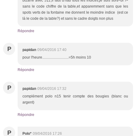
bizarre avec 512,il faut d'hab tous les indices,je suis sorti<br />
sans le code chiffre de la table,et apparemment sans que les
spots verts de la fontaine me donnent le moindre indice (est ce
là le code de la table?) et sans le cadre doigts non plus
Répondre
P
papidan
09/04/2016 17:40
pour l'heure.............................=5h moins 10
Répondre
P
papidan
09/04/2016 17:32
complément polo n15 tenir compte des bougies (blanc ou
argent)
Répondre
P
Polo*
09/04/2016 17:26