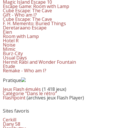
Magic Island Escape 10
Escape Game: Room with Lamp
Cube Escape: The Cave
Gift - Who am I?
Cube Escape: The Cave
F. H. Memento: Buried Things
Deretaraano Escape
Eien
Room with Lamp
Hotel R
Noise
Mimic
Burz-City
Usual Days
Hermit Rabi and Wonder Fountain
Etude
Remake - Who am I?
Pratique
Jeux Flash émulés
(1 418 jeux)
Catégorie "Dans le rétro"
Flashpoint
(archives jeux Flash Player)
Sites favoris
Cerkill
Dany 58