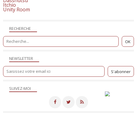
Dasshutsu
Itchio
Unity Room
RECHERCHE
NEWSLETTER
SUIVEZ-MOI
Merci de votre visite! - Hébergé par
Eklablog
Voir le profil de
NicoSite
sur le portail Eklablog
Top articles
Contact