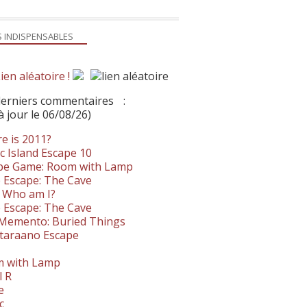
S INDISPENSABLES
ien aléatoire !
derniers commentaires
:
à jour le 06/08/26)
e is 2011?
c Island Escape 10
pe Game: Room with Lamp
 Escape: The Cave
- Who am I?
 Escape: The Cave
. Memento: Buried Things
taraano Escape
 with Lamp
l R
e
c