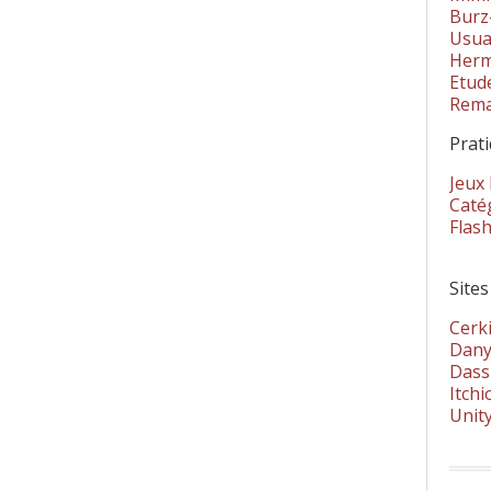
Burz
Usua
Herm
Etud
Rema
Prat
Jeux
Catég
Flas
Sites
Cerki
Dany
Dass
Itchi
Unit