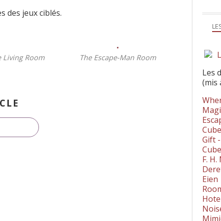
s des jeux ciblés.
LE
L
e Living Room
The Escape-Man Room
Les 
(mis 
Wher
CLE
Magi
Esca
Cube
Gift 
Cube
F. H
Dere
Eien
Room
Hote
Nois
Mimi