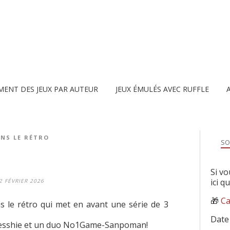
MENT DES JEUX PAR AUTEUR
JEUX ÉMULÉS AVEC RUFFLE
NS LE RÉTRO
SO
Si vo
ici q
2 FÉVRIER 2026
🎁
Ca
s le rétro qui met en avant une série de 3
Date
Tesshie et un duo No1Game-Sanpoman!