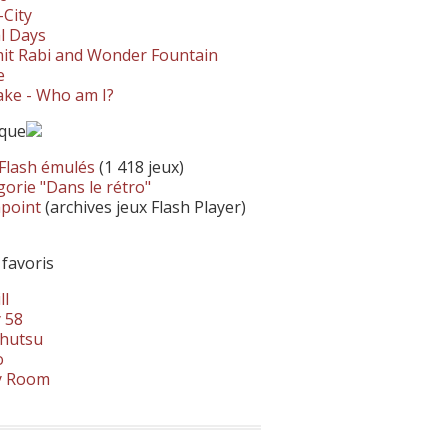
-City
l Days
it Rabi and Wonder Fountain
e
ke - Who am I?
ique
 Flash émulés
(1 418 jeux)
orie "Dans le rétro"
hpoint
(archives jeux Flash Player)
 favoris
ll
 58
hutsu
o
y Room