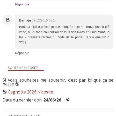
Répondre
B
Bernaju
07/12/2015 08:14
Bonjour ! j'ai 9 pièces je suis bloquée !! je ne trouve pas la clé
verte, ni le code couleur au dessus des livres et il me manque
les 2 premiers chiffres du code de la porte !! il y a quelqu'un
????
Répondre
SOUTENIR NICOSITE
Si vous souhaitez me soutenir, c'est par ici que ça se
passe 😘
🎁
Cagnotte 2026 Nicosite
Date du dernier don:
24/06/26
💖
LES INDISPENSABLES