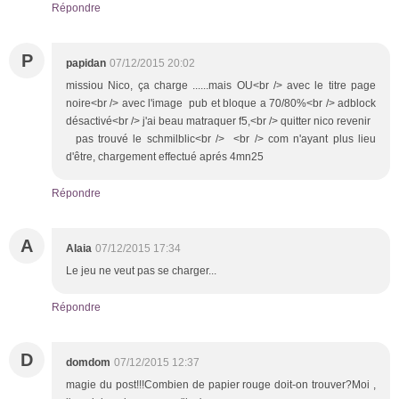
Répondre
P
papidan
07/12/2015 20:02
missiou Nico, ça charge ......mais OU<br /> avec le titre page
noire<br /> avec l'image pub et bloque a 70/80%<br /> adblock
désactivé<br /> j'ai beau matraquer f5,<br /> quitter nico revenir
pas trouvé le schmilblic<br /> <br /> com n'ayant plus lieu
d'être, chargement effectué aprés 4mn25
Répondre
A
Alaia
07/12/2015 17:34
Le jeu ne veut pas se charger...
Répondre
D
domdom
07/12/2015 12:37
magie du post!!!Combien de papier rouge doit-on trouver?Moi ,