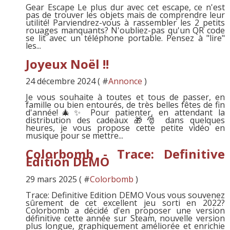
Gear Escape Le plus dur avec cet escape, ce n'est
pas de trouver les objets mais de comprendre leur
utilité! Parviendrez-vous à rassembler les 2 petits
rouages manquants? N'oubliez-pas qu'un QR code
se lit avec un téléphone portable. Pensez à "lire"
les...
Joyeux Noël !!
24 décembre 2024 ( #
Annonce
)
Je vous souhaite à toutes et tous de passer, en
famille ou bien entourés, de très belles fêtes de fin
d'année!🎄✨ Pour patienter, en attendant la
distribution des cadeaux 🎁🎅 dans quelques
heures, je vous propose cette petite vidéo en
musique pour se mettre...
Colorbomb - Trace: Definitive
Edition DEMO
29 mars 2025 ( #
Colorbomb
)
Trace: Definitive Edition DEMO Vous vous souvenez
sûrement de cet excellent jeu sorti en 2022?
Colorbomb a décidé d'en proposer une version
définitive cette année sur Steam, nouvelle version
plus longue, graphiquement améliorée et enrichie