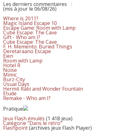
Les derniers commentaires
:
(mis à jour le 06/08/26)
Where is 2011?
Magic Island Escape 10
Escape Game: Room with Lamp
Cube Escape: The Cave
Gift - Who am I?
Cube Escape: The Cave
F. H. Memento: Buried Things
Deretaraano Escape
Eien
Room with Lamp
Hotel R
Noise
Mimic
Burz-City
Usual Days
Hermit Rabi and Wonder Fountain
Etude
Remake - Who am I?
Pratique
Jeux Flash émulés
(1 418 jeux)
Catégorie "Dans le rétro"
Flashpoint
(archives jeux Flash Player)