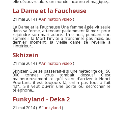
elle découvre alors un monde inconnu et magique,...
La Dame et la Faucheuse
21 mai 2014 ( #
Animation vidéo
)
La Dame et la Faucheuse Une femme âgée vit seule
dans sa ferme, attendant patiemment la mort pour
rejoindre son mari adoré... Une nuit, pendant son
sommeil, la Mort l'invite à franchir le pas mais, au
dernier moment, la vieille dame se réveille à
l'intérieur...
Skhizein
21 mai 2014 ( #
Animation vidéo
)
Skhizein Que se passerait-il si une météorite de 150
000 tonnes vous tombait dessus? C'est
malheureusement ce qu'il vient d'arriver à Henri.
Pourtant, il est toujours là, enfin pas tout à fait
"là"... S'il veut ouvrir une porte ou décrocher le
téléphone,...
Funkyland - Deka 2
21 mai 2014 ( #
Funkyland
)