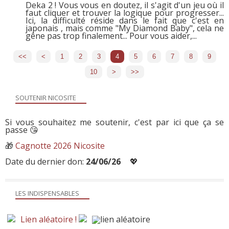
Deka 2 ! Vous vous en doutez, il s'agit d'un jeu où il
faut cliquer et trouver la logique pour progresser...
Ici, la difficulté réside dans le fait que c'est en
japonais , mais comme "My Diamond Baby", cela ne
gêne pas trop finalement... Pour vous aider,...
<<
<
1
2
3
4
5
6
7
8
9
10
20
30
40
50
60
70
80
90
100
200
>
>>
SOUTENIR NICOSITE
Si vous souhaitez me soutenir, c'est par ici que ça se
passe 😘
🎁
Cagnotte 2026 Nicosite
Date du dernier don:
24/06/26
💖
LES INDISPENSABLES
Lien aléatoire !