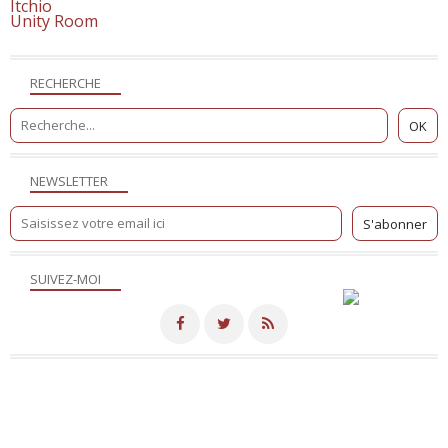
Itchio
Unity Room
RECHERCHE
NEWSLETTER
SUIVEZ-MOI
Merci de votre visite! - Hébergé par
Eklablog
Voir le profil de
NicoSite
sur le portail Eklablog
Top articles
Contact
Signaler un abus
C.G.U.
Cookies et données personnelles