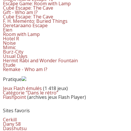
Escape Game: Room with Lamp
Cube Escape: The Cave
Gift - Who am I?
Cube Escape: The Cave
F. H. Memento: Buried Things
Deretaraano Escape
Eien
Room with Lamp
Hotel R
Noise
Mimic
Burz-City
Usual Days
Hermit Rabi and Wonder Fountain
Etude
Remake - Who am I?
Pratique
Jeux Flash émulés
(1 418 jeux)
Catégorie "Dans le rétro"
Flashpoint
(archives jeux Flash Player)
Sites favoris
Cerkill
Dany 58
Dasshutsu