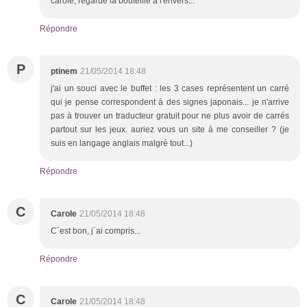
carole, regarde la bouteille à l'envers...
Répondre
P
ptinem
21/05/2014 18:48
j'ai un souci avec le buffet : les 3 cases représentent un carré
qui je pense correspondent à des signes japonais... je n'arrive
pas à trouver un traducteur gratuit pour ne plus avoir de carrés
partout sur les jeux. auriez vous un site à me conseiller ? (je
suis en langage anglais malgré tout...)
Répondre
C
Carole
21/05/2014 18:48
C´est bon, j´ai compris...
Répondre
C
Carole
21/05/2014 18:48