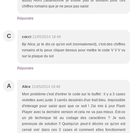
aussi) Alors j'abandonne je trouve pas la solution pour ces
chiffres romains que je ne peux pas saisir
Répondre
C
cocci
21/05/2014 18:48
Bjr Alice, je te dis ce qu'on voit (normalement), c'est des chiffres
romains et tu peux cliquer dessus pour mettre le code V V V vu
sur la plaque du sol
Répondre
A
Alice
21/05/2014 18:48
Mon problème c'est d'entrer le code sur le buffet : il y a 3 cases
violettes avec juste 3 carrés dessinés d'un trait bleu. Impossible
d'interagir pour saisir quoi que ce soit ! J'ai mis à jour Flash
Player avec la dernière version et cela ne va pas mieux. Est-ce
un pb technique lié au codage des caractères ? Je suis
preneuse de solution !! Quelqu'un peut-il décrire ce qu'on est
censé voir dans ces 3 cases et comment elles fonctionnent