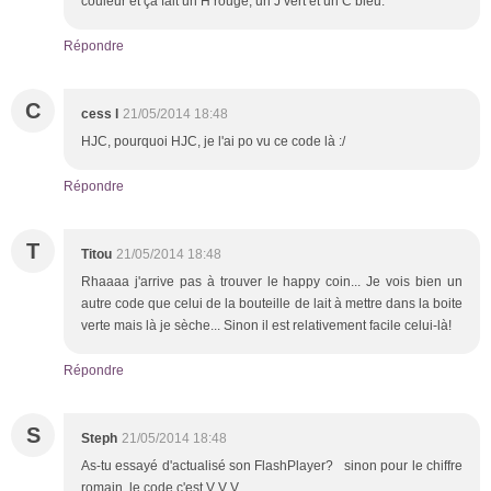
couleur et ça fait un H rouge, un J vert et un C bleu.
Répondre
C
cess l
21/05/2014 18:48
HJC, pourquoi HJC, je l'ai po vu ce code là :/
Répondre
T
Titou
21/05/2014 18:48
Rhaaaa j'arrive pas à trouver le happy coin... Je vois bien un
autre code que celui de la bouteille de lait à mettre dans la boite
verte mais là je sèche... Sinon il est relativement facile celui-là!
Répondre
S
Steph
21/05/2014 18:48
As-tu essayé d'actualisé son FlashPlayer? sinon pour le chiffre
romain, le code c'est V V V