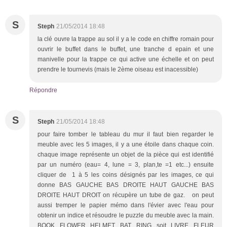
S
Steph
21/05/2014 18:48
la clé ouvre la trappe au sol il y a le code en chiffre romain pour
ouvrir le buffet dans le buffet, une tranche d epain et une
manivelle pour la trappe ce qui active une échelle et on peut
prendre le tournevis (mais le 2ème oiseau est inacessible)
Répondre
S
Steph
21/05/2014 18:48
pour faire tomber le tableau du mur il faut bien regarder le
meuble avec les 5 images, il y a une étoile dans chaque coin.
chaque image représente un objet de la pièce qui est identifié
par un numéro (eau= 4, lune = 3, plan,te =1 etc...) ensuite
cliquer de 1 à 5 les coins désignés par les images, ce qui
donne BAS GAUCHE BAS DROITE HAUT GAUCHE BAS
DROITE HAUT DROIT on récupère un tube de gaz. on peut
aussi tremper le papier mémo dans l'évier avec l'eau pour
obtenir un indice et résoudre le puzzle du meuble avec la main.
BOOK FLOWER HELMET BAT RING soit LIVRE FLEUR