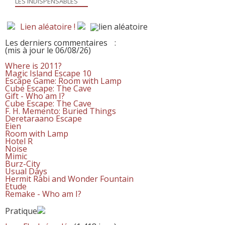
LES INDISPENSABLES
Lien aléatoire !
Les derniers commentaires
:
(mis à jour le 06/08/26)
Where is 2011?
Magic Island Escape 10
Escape Game: Room with Lamp
Cube Escape: The Cave
Gift - Who am I?
Cube Escape: The Cave
F. H. Memento: Buried Things
Deretaraano Escape
Eien
Room with Lamp
Hotel R
Noise
Mimic
Burz-City
Usual Days
Hermit Rabi and Wonder Fountain
Etude
Remake - Who am I?
Pratique