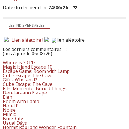
Date du dernier don:
24/06/26
💖
LES INDISPENSABLES
Lien aléatoire !
Les derniers commentaires
:
(mis à jour le 06/08/26)
Where is 2011?
Magic Island Escape 10
Escape Game: Room with Lamp
Cube Escape: The Cave
Gift - Who am I?
Cube Escape: The Cave
F. H. Memento: Buried Things
Deretaraano Escape
Eien
Room with Lamp
Hotel R
Noise
Mimic
Burz-City
Usual Days
Hermit Rabi and Wonder Fountain