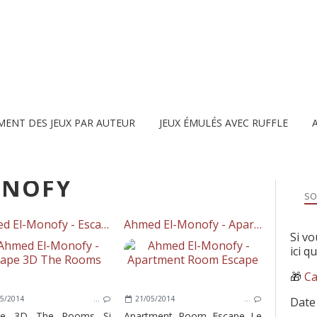
MENT DES JEUX PAR AUTEUR
JEUX ÉMULÉS AVEC RUFFLE
ONOFY
SO
Ahmed El-Monofy - Escape 3D The Rooms
Ahmed El-Monofy - Apartment Room Escape
Si vo
ici q
🎁
Ca
5/2014
…
21/05/2014
…
Date
pe 3D The Rooms Si
Apartment Room Escape Le