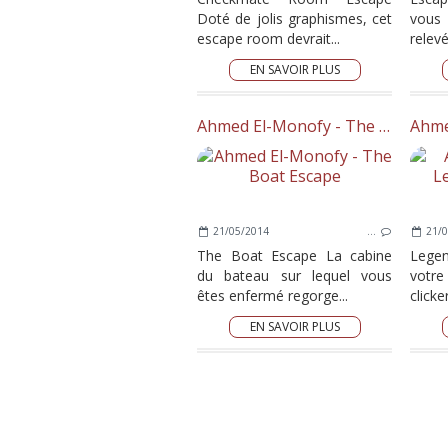
Doté de jolis graphismes, cet
vous
escape room devrait...
relevé
EN SAVOIR PLUS
Ahmed El-Monofy - The Boat Escape
21/05/2014
…
21/0
The Boat Escape La cabine
Lege
du bateau sur lequel vous
votre
êtes enfermé regorge...
clicke
EN SAVOIR PLUS