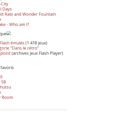
-City
l Days
it Rabi and Wonder Fountain
e
ke - Who am I?
ique
 Flash émulés
(1 418 jeux)
orie "Dans le rétro"
hpoint
(archives jeux Flash Player)
 favoris
ll
 58
hutsu
o
y Room