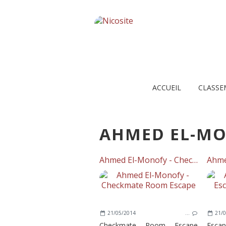
ACCUEIL
CLASSE
AHMED EL-M
Ahmed El-Monofy - Checkmate Room Escape
21/05/2014
…
21/0
Checkmate Room Escape
Esca