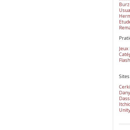
Burz
Usua
Herm
Etud
Rema
Prat
Jeux
Catég
Flas
Sites
Cerki
Dany
Dass
Itchi
Unit