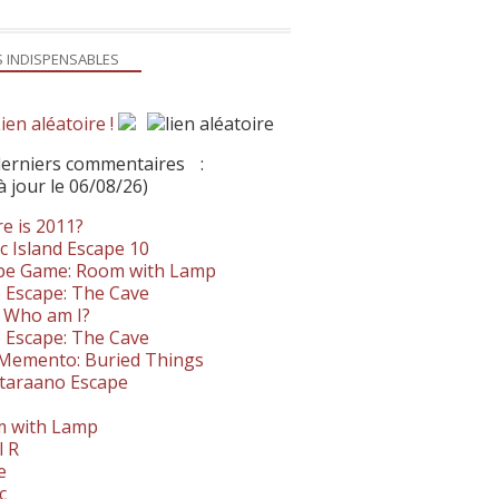
S INDISPENSABLES
ien aléatoire !
derniers commentaires
:
à jour le 06/08/26)
e is 2011?
c Island Escape 10
pe Game: Room with Lamp
 Escape: The Cave
- Who am I?
 Escape: The Cave
. Memento: Buried Things
taraano Escape
 with Lamp
l R
e
c