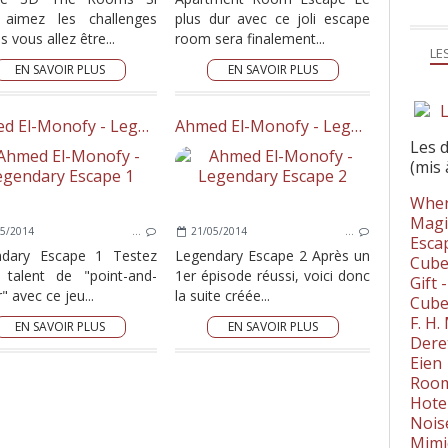
 aimez les challenges
plus dur avec ce joli escape
s vous allez être...
room sera finalement...
LE
EN SAVOIR PLUS
EN SAVOIR PLUS
L
Ahmed El-Monofy - Legendary Escape 1
Ahmed El-Monofy - Legendary Escape 2
Les 
(mis 
Wher
Magi
5/2014
…
21/05/2014
…
Esca
ndary Escape 1 Testez
Legendary Escape 2 Après un
Cube
 talent de "point-and-
1er épisode réussi, voici donc
Gift 
r" avec ce jeu...
la suite créée...
Cube
F. H
EN SAVOIR PLUS
EN SAVOIR PLUS
Dere
Eien
Room
Hote
Nois
Mimi