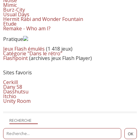
Noise
Mimic
Burz-City
Usual Days
Hermit Rabi and Wonder Fountain
Etude
Remake - Who am I?
Pratique
Jeux Flash émulés
(1 418 jeux)
Catégorie "Dans le rétro"
Flashpoint
(archives jeux Flash Player)
Sites favoris
Cerkill
Dany 58
Dasshutsu
Itchio
Unity Room
RECHERCHE