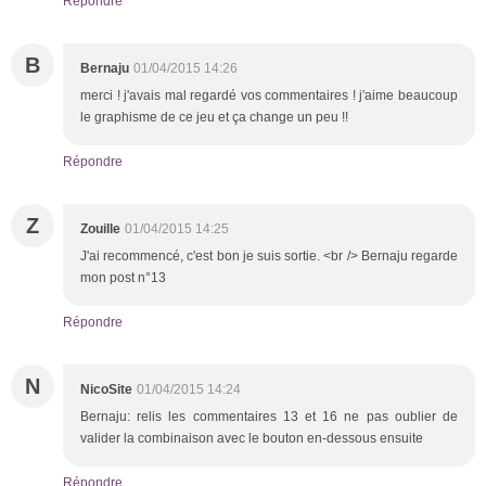
Répondre
B
Bernaju
01/04/2015 14:26
merci ! j'avais mal regardé vos commentaires ! j'aime beaucoup
le graphisme de ce jeu et ça change un peu !!
Répondre
Z
Zouille
01/04/2015 14:25
J'ai recommencé, c'est bon je suis sortie. <br /> Bernaju regarde
mon post n°13
Répondre
N
NicoSite
01/04/2015 14:24
Bernaju: relis les commentaires 13 et 16 ne pas oublier de
valider la combinaison avec le bouton en-dessous ensuite
Répondre