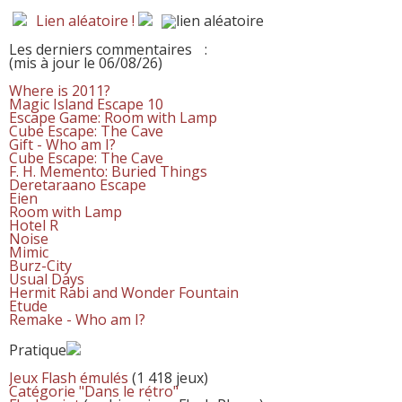
Lien aléatoire !
Les derniers commentaires
:
(mis à jour le 06/08/26)
Where is 2011?
Magic Island Escape 10
Escape Game: Room with Lamp
Cube Escape: The Cave
Gift - Who am I?
Cube Escape: The Cave
F. H. Memento: Buried Things
Deretaraano Escape
Eien
Room with Lamp
Hotel R
Noise
Mimic
Burz-City
Usual Days
Hermit Rabi and Wonder Fountain
Etude
Remake - Who am I?
Pratique
Jeux Flash émulés
(1 418 jeux)
Catégorie "Dans le rétro"