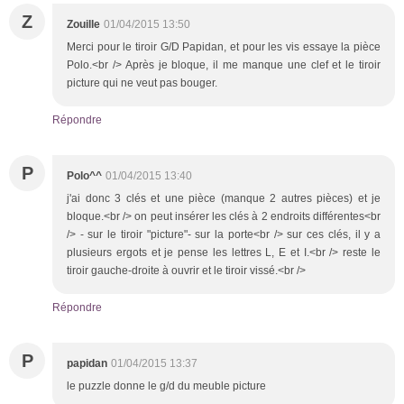
Z
Zouille
01/04/2015 13:50
Merci pour le tiroir G/D Papidan, et pour les vis essaye la pièce
Polo.<br /> Après je bloque, il me manque une clef et le tiroir
picture qui ne veut pas bouger.
Répondre
P
Polo^^
01/04/2015 13:40
j'ai donc 3 clés et une pièce (manque 2 autres pièces) et je
bloque.<br /> on peut insérer les clés à 2 endroits différentes<br
/> - sur le tiroir "picture"- sur la porte<br /> sur ces clés, il y a
plusieurs ergots et je pense les lettres L, E et I.<br /> reste le
tiroir gauche-droite à ouvrir et le tiroir vissé.<br />
Répondre
P
papidan
01/04/2015 13:37
le puzzle donne le g/d du meuble picture