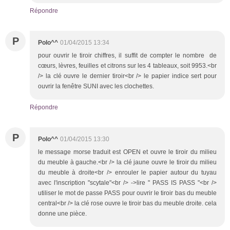
Répondre
P
Polo^^
01/04/2015 13:34
pour ouvrir le tiroir chiffres, il suffit de compter le nombre de
cœurs, lèvres, feuilles et citrons sur les 4 tableaux, soit 9953.<br
/> la clé ouvre le dernier tiroir<br /> le papier indice sert pour
ouvrir la fenêtre SUNI avec les clochettes.
Répondre
P
Polo^^
01/04/2015 13:30
le message morse traduit est OPEN et ouvre le tiroir du milieu
du meuble à gauche.<br /> la clé jaune ouvre le tiroir du milieu
du meuble à droite<br /> enrouler le papier autour du tuyau
avec l'inscription "scytale"<br /> ->lire " PASS IS PASS "<br />
utiliser le mot de passe PASS pour ouvrir le tiroir bas du meuble
central<br /> la clé rose ouvre le tiroir bas du meuble droite. cela
donne une pièce.