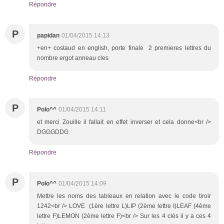
Répondre
P
papidan
01/04/2015 14:13
+en+ costaud en english, porte finale 2 premieres lettres du
nombre ergot anneau cles
Répondre
P
Polo^^
01/04/2015 14:11
et merci Zouille il fallait en effet inverser et cela donne<br />
DGGGDDG
Répondre
P
Polo^^
01/04/2015 14:09
Mettre les noms des tableaux en relation avec le code tiroir
1242<br /> LOVE (1ère lettre L)LIP (2ème lettre I)LEAF (4ème
lettre F)LEMON (2ème lettre F)<br /> Sur les 4 clés il y a ces 4