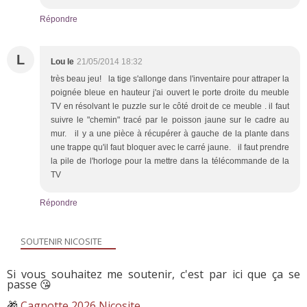
Répondre
L
Lou le
21/05/2014 18:32
très beau jeu! la tige s'allonge dans l'inventaire pour attraper la
poignée bleue en hauteur j'ai ouvert le porte droite du meuble
TV en résolvant le puzzle sur le côté droit de ce meuble . il faut
suivre le "chemin" tracé par le poisson jaune sur le cadre au
mur. il y a une pièce à récupérer à gauche de la plante dans
une trappe qu'il faut bloquer avec le carré jaune. il faut prendre
la pile de l'horloge pour la mettre dans la télécommande de la
TV
Répondre
SOUTENIR NICOSITE
Si vous souhaitez me soutenir, c'est par ici que ça se
passe 😘
🎁
Cagnotte 2026 Nicosite