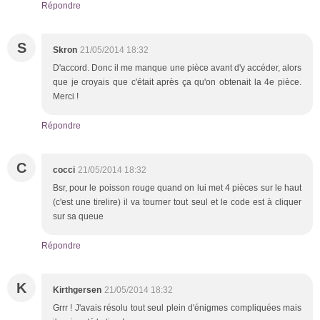
Répondre
S
Skron
21/05/2014 18:32
D'accord. Donc il me manque une pièce avant d'y accéder, alors
que je croyais que c'était après ça qu'on obtenait la 4e pièce.
Merci !
Répondre
C
cocci
21/05/2014 18:32
Bsr, pour le poisson rouge quand on lui met 4 pièces sur le haut
(c'est une tirelire) il va tourner tout seul et le code est à cliquer
sur sa queue
Répondre
K
Kirthgersen
21/05/2014 18:32
Grrr ! J'avais résolu tout seul plein d'énigmes compliquées mais