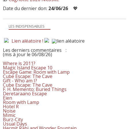
Date du dernier don:
24/06/26
💖
LES INDISPENSABLES
Lien aléatoire !
Les derniers commentaires
:
(mis à jour le 06/08/26)
Where is 2011?
Magic Island Escape 10
Escape Game: Room with Lamp
Cube Escape: The Cave
Gift - Who am I?
Cube Escape: The Cave
F. H. Memento: Buried Things
Deretaraano Escape
Eien
Room with Lamp
Hotel R
Noise
Mimic
Burz-City
Usual Days
Hermit Rabi and Wonder Fountain