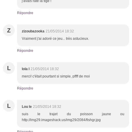
j'avais raté la tige !
Répondre
Z
zizoubazooka
21/05/2014 18:32
Vraiment j'ai adoré ce jeu... très astucieux.
Répondre
L
lola l
21/05/2014 18:32
merci! c'était pourtant si simple, pffff de moi
Répondre
L
Lou le
21/05/2014 18:32
suis le trajet du poisson jaune ou
http://img29.imageshack.us/img29/2084/fishgr.jpg
Répondre