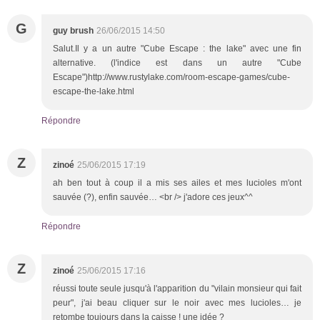
G
guy brush
26/06/2015 14:50
Salut.Il y a un autre "Cube Escape : the lake" avec une fin
alternative. (l'indice est dans un autre "Cube
Escape")http://www.rustylake.com/room-escape-games/cube-
escape-the-lake.html
Répondre
Z
zinoé
25/06/2015 17:19
ah ben tout à coup il a mis ses ailes et mes lucioles m'ont
sauvée (?), enfin sauvée… <br /> j'adore ces jeux^^
Répondre
Z
zinoé
25/06/2015 17:16
réussi toute seule jusqu'à l'apparition du "vilain monsieur qui fait
peur", j'ai beau cliquer sur le noir avec mes lucioles… je
retombe toujours dans la caisse ! une idée ?