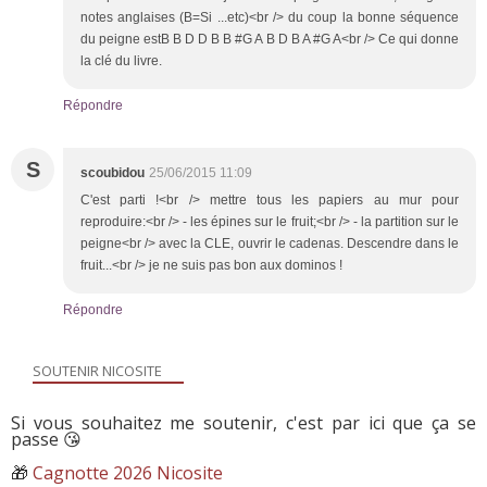
notes anglaises (B=Si ...etc)<br /> du coup la bonne séquence
du peigne estB B D D B B #G A B D B A #G A<br /> Ce qui donne
la clé du livre.
Répondre
S
scoubidou
25/06/2015 11:09
C'est parti !<br /> mettre tous les papiers au mur pour
reproduire:<br /> - les épines sur le fruit;<br /> - la partition sur le
peigne<br /> avec la CLE, ouvrir le cadenas. Descendre dans le
fruit...<br /> je ne suis pas bon aux dominos !
Répondre
SOUTENIR NICOSITE
Si vous souhaitez me soutenir, c'est par ici que ça se
passe 😘
🎁
Cagnotte 2026 Nicosite