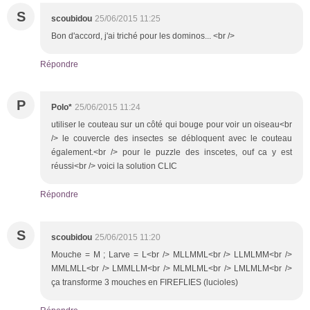
S
scoubidou
25/06/2015 11:25
Bon d'accord, j'ai triché pour les dominos... <br />
Répondre
P
Polo*
25/06/2015 11:24
utiliser le couteau sur un côté qui bouge pour voir un oiseau<br
/> le couvercle des insectes se débloquent avec le couteau
également.<br /> pour le puzzle des inscetes, ouf ca y est
réussi<br /> voici la solution CLIC
Répondre
S
scoubidou
25/06/2015 11:20
Mouche = M ; Larve = L<br /> MLLMML<br /> LLMLMM<br />
MMLMLL<br /> LMMLLM<br /> MLMLML<br /> LMLMLM<br />
ça transforme 3 mouches en FIREFLIES (lucioles)