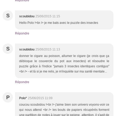
Répondre
S
scoubidou
25/06/2015 11:15
Hello Polo !<br /> je me bats avec le puzzle des insectes
Répondre
S
scoubidou
25/06/2015 11:13
donner le cigare au poisson, allumer le cigare (je crois que ça
débloque le couvercle du pot aux insectes) et résoudre le
puzzle grâce à l'indice "jamais 3 insectes identiques contigus"
<br /> - et là si je me relis, je m'inquiète sur ma santé mentale...
Répondre
P
Polo*
25/06/2015 11:09
coucou scoubidou !<br /> j'aime bien son univers voyons-voir ce
qui nous attend <br /> les bouts de papiers récupérés forment
une partition de notes à jouer sur le peigne. attention, il s'agit de