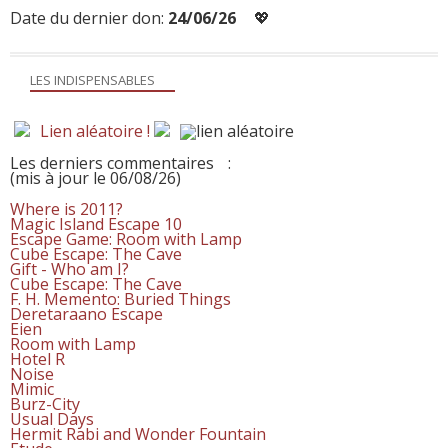
Date du dernier don:
24/06/26
💖
LES INDISPENSABLES
Lien aléatoire !
Les derniers commentaires
:
(mis à jour le 06/08/26)
Where is 2011?
Magic Island Escape 10
Escape Game: Room with Lamp
Cube Escape: The Cave
Gift - Who am I?
Cube Escape: The Cave
F. H. Memento: Buried Things
Deretaraano Escape
Eien
Room with Lamp
Hotel R
Noise
Mimic
Burz-City
Usual Days
Hermit Rabi and Wonder Fountain