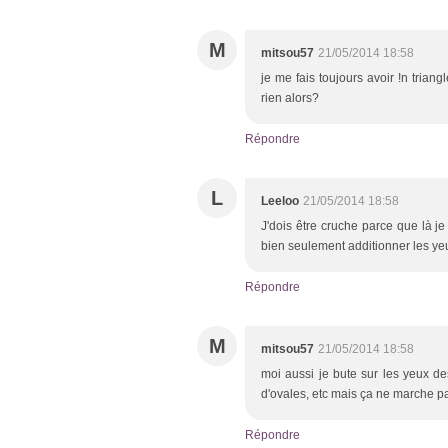
M
mitsou57
21/05/2014 18:58
je me fais toujours avoir !n triang
rien alors?
Répondre
L
Leeloo
21/05/2014 18:58
J'dois être cruche parce que là je v
bien seulement additionner les ye
Répondre
M
mitsou57
21/05/2014 18:58
moi aussi je bute sur les yeux de
d'ovales, etc mais ça ne marche pas 
Répondre