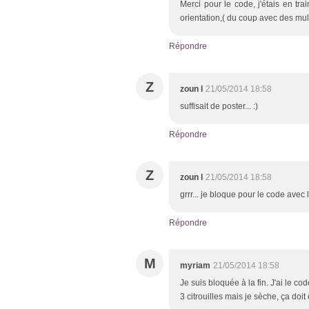
Merci pour le code, j'étais en tra
orientation,( du coup avec des mult
Répondre
Z
zoun l
21/05/2014 18:58
suffisait de poster... :)
Répondre
Z
zoun l
21/05/2014 18:58
grrr... je bloque pour le code avec le
Répondre
M
myriam
21/05/2014 18:58
Je suis bloquée à la fin. J'ai le cod
3 citrouilles mais je sèche, ça doit 