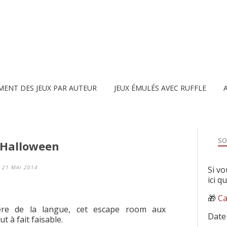
MENT DES JEUX PAR AUTEUR
JEUX ÉMULÉS AVEC RUFFLE
SO
 Halloween
21 MAI 2014
Si vo
ici q
🎁
Ca
ière de la langue, cet escape room aux
Date
t à fait faisable.