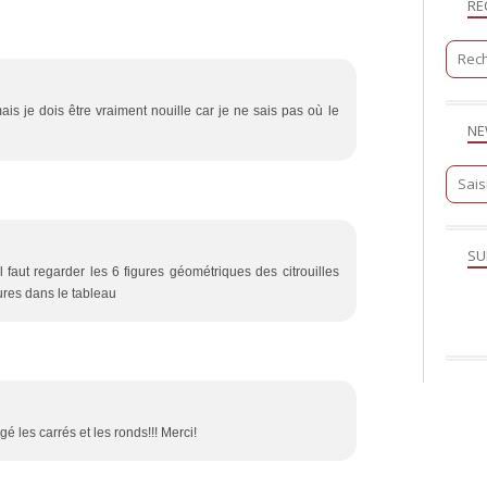
RE
is je dois être vraiment nouille car je ne sais pas où le
NE
SU
 faut regarder les 6 figures géométriques des citrouilles
ures dans le tableau
é les carrés et les ronds!!! Merci!