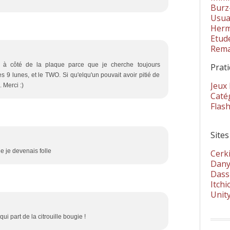
Burz
Usua
Herm
Etud
Rema
e à côté de la plaque parce que je cherche toujours
Prat
les 9 lunes, et le TWO. Si qu'elqu'un pouvait avoir pitié de
Jeux
 Merci :)
Catég
Flas
Sites
e je devenais folle
Cerki
Dany
Dass
Itchi
Unit
ui part de la citrouille bougie !