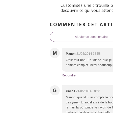
Customisez une citrouille 
découvrir ce qui vous attend
COMMENTER CET ARTI
Ajouter un commentaire
M
Manon
21/05/2014 18:58
C'est tout bon. En fait ce que je 
nombre complet. Merci beaucoup po
Répondre
G
GaLo l
21/05/2014 18:58
Manon, quand tu as compté le nomb
des yeux), tu soustrais 2 de la bo
le mur là où tombe le rayon de l
dedans, par dessus la chandelle.