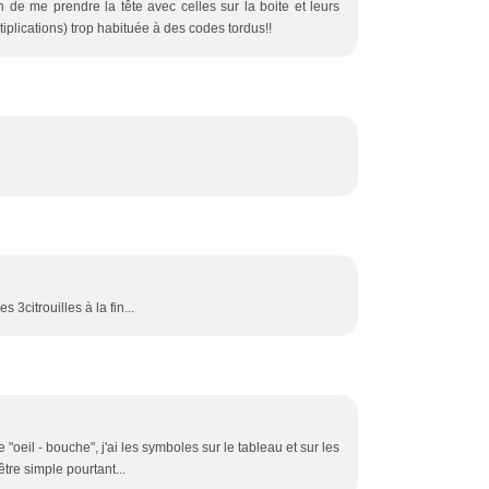
in de me prendre la tête avec celles sur la boite et leurs
iplications) trop habituée à des codes tordus!!
s 3citrouilles à la fin...
e "oeil - bouche", j'ai les symboles sur le tableau et sur les
être simple pourtant...