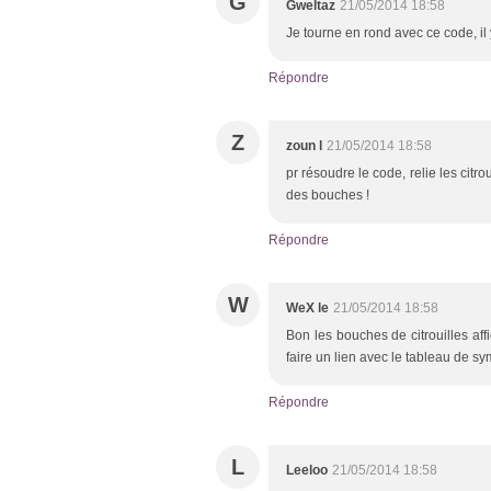
G
Gweltaz
21/05/2014 18:58
Je tourne en rond avec ce code, il 
Répondre
Z
zoun l
21/05/2014 18:58
pr résoudre le code, relie les citrou
des bouches !
Répondre
W
WeX le
21/05/2014 18:58
Bon les bouches de citrouilles aff
faire un lien avec le tableau de s
Répondre
L
Leeloo
21/05/2014 18:58