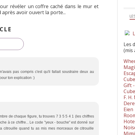
pour révéler un coffre caché dans le mur et
 après avoir ouvert la porte...
LE
CLE
L
Les 
(mis 
Wher
Magi
n'avais pas compris c'est qu'il fallait soustraire deux au
Esca
ur ton explication :)
Cube
Gift 
Cube
F. H
Dere
Eien
Room
re de chaque figure, tu trouves 7 3 5 5 4 1 (les chiffres
Hote
uche à ce chiffre... Le code "yeux - bouche" est donné sur
Nois
a citrouille quand tu as mis mes morceaux de citrouille
Mimi