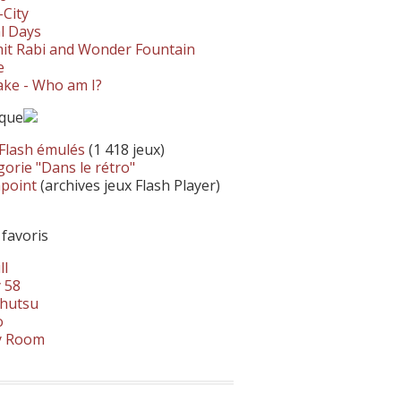
-City
l Days
it Rabi and Wonder Fountain
e
ke - Who am I?
ique
 Flash émulés
(1 418 jeux)
orie "Dans le rétro"
hpoint
(archives jeux Flash Player)
 favoris
ll
 58
hutsu
o
y Room