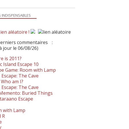
S INDISPENSABLES
ien aléatoire !
derniers commentaires
:
à jour le 06/08/26)
e is 2011?
c Island Escape 10
pe Game: Room with Lamp
 Escape: The Cave
- Who am I?
 Escape: The Cave
. Memento: Buried Things
taraano Escape
 with Lamp
l R
e
c