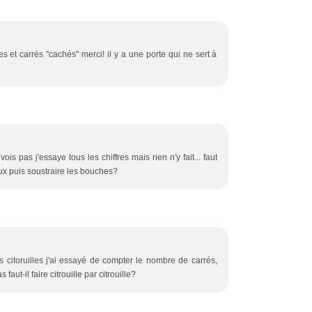
les et carrés "cachés" merci! il y a une porte qui ne sert à
ois pas j'essaye tous les chiffres mais rien n'y fait... faut
ux puis soustraire les bouches?
s citoruilles j'ai essayé de compter le nombre de carrés,
faut-il faire citrouille par citrouille?