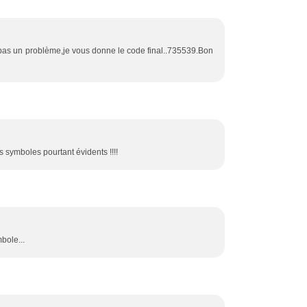
st pas un problème,je vous donne le code final..735539.Bon
es symboles pourtant évidents !!!!
bole...