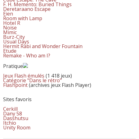
F. H. Memento: Buried Things
Deretaraano Escape
Eien
Room with Lamp
Hotel R
Noise
Mimic
Burz-City
Usual Days
Hermit Rabi and Wonder Fountain
Etude
Remake - Who am I?
Pratique
Jeux Flash émulés
(1 418 jeux)
Catégorie "Dans le rétro"
Flashpoint
(archives jeux Flash Player)
Sites favoris
Cerkill
Dany 58
Dasshutsu
Itchio
Unity Room