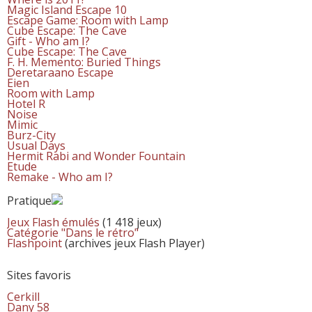
Magic Island Escape 10
Escape Game: Room with Lamp
Cube Escape: The Cave
Gift - Who am I?
Cube Escape: The Cave
F. H. Memento: Buried Things
Deretaraano Escape
Eien
Room with Lamp
Hotel R
Noise
Mimic
Burz-City
Usual Days
Hermit Rabi and Wonder Fountain
Etude
Remake - Who am I?
Pratique
Jeux Flash émulés
(1 418 jeux)
Catégorie "Dans le rétro"
Flashpoint
(archives jeux Flash Player)
Sites favoris
Cerkill
Dany 58