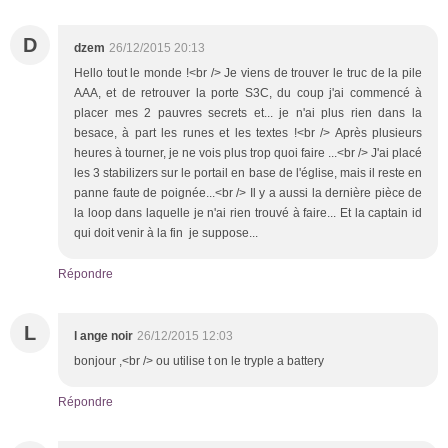
D
dzem
26/12/2015 20:13
Hello tout le monde !<br /> Je viens de trouver le truc de la pile
AAA, et de retrouver la porte S3C, du coup j'ai commencé à
placer mes 2 pauvres secrets et... je n'ai plus rien dans la
besace, à part les runes et les textes !<br /> Après plusieurs
heures à tourner, je ne vois plus trop quoi faire ...<br /> J'ai placé
les 3 stabilizers sur le portail en base de l'église, mais il reste en
panne faute de poignée...<br /> Il y a aussi la dernière pièce de
la loop dans laquelle je n'ai rien trouvé à faire... Et la captain id
qui doit venir à la fin je suppose...
Répondre
L
l ange noir
26/12/2015 12:03
bonjour ,<br /> ou utilise t on le tryple a battery
Répondre