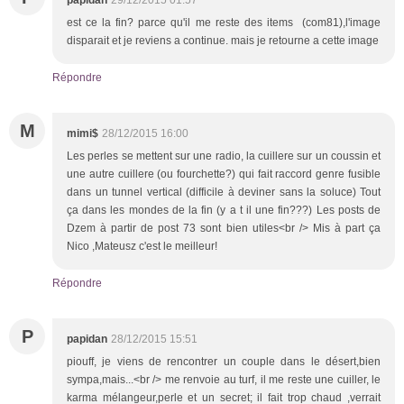
est ce la fin? parce qu'il me reste des items (com81),l'image
disparait et je reviens a continue. mais je retourne a cette image
Répondre
M
mimi$
28/12/2015 16:00
Les perles se mettent sur une radio, la cuillere sur un coussin et
une autre cuillere (ou fourchette?) qui fait raccord genre fusible
dans un tunnel vertical (difficile à deviner sans la soluce) Tout
ça dans les mondes de la fin (y a t il une fin???) Les posts de
Dzem à partir de post 73 sont bien utiles<br /> Mis à part ça
Nico ,Mateusz c'est le meilleur!
Répondre
P
papidan
28/12/2015 15:51
piouff, je viens de rencontrer un couple dans le désert,bien
sympa,mais...<br /> me renvoie au turf, il me reste une cuiller, le
karma mélangeur,perle et un secret; il fait trop chaud ,verrait