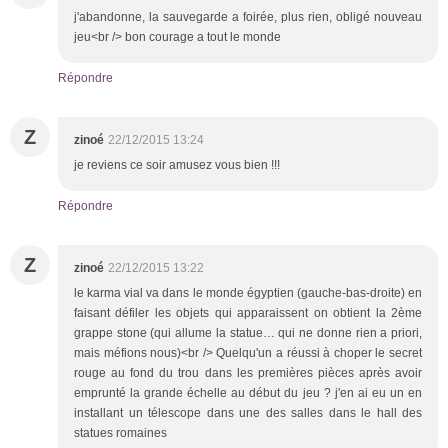
j'abandonne, la sauvegarde a foirée, plus rien, obligé nouveau
jeu<br /> bon courage a tout le monde
Répondre
Z
zinoé
22/12/2015 13:24
je reviens ce soir amusez vous bien !!!
Répondre
Z
zinoé
22/12/2015 13:22
le karma vial va dans le monde égyptien (gauche-bas-droite) en
faisant défiler les objets qui apparaissent on obtient la 2ème
grappe stone (qui allume la statue… qui ne donne rien a priori,
mais méfions nous)<br /> Quelqu'un a réussi à choper le secret
rouge au fond du trou dans les premières pièces après avoir
emprunté la grande échelle au début du jeu ? j'en ai eu un en
installant un télescope dans une des salles dans le hall des
statues romaines