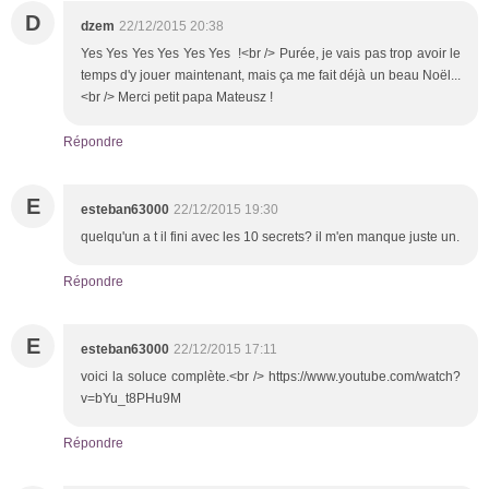
D
dzem
22/12/2015 20:38
Yes Yes Yes Yes Yes Yes !<br /> Purée, je vais pas trop avoir le
temps d'y jouer maintenant, mais ça me fait déjà un beau Noël...
<br /> Merci petit papa Mateusz !
Répondre
E
esteban63000
22/12/2015 19:30
quelqu'un a t il fini avec les 10 secrets? il m'en manque juste un.
Répondre
E
esteban63000
22/12/2015 17:11
voici la soluce complète.<br /> https://www.youtube.com/watch?
v=bYu_t8PHu9M
Répondre