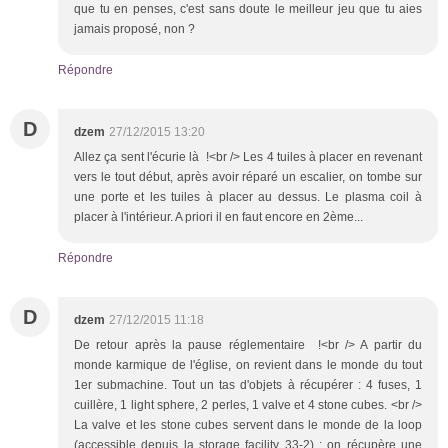
que tu en penses, c'est sans doute le meilleur jeu que tu aies
jamais proposé, non ?
Répondre
D
dzem
27/12/2015 13:20
Allez ça sent l'écurie là !<br /> Les 4 tuiles à placer en revenant
vers le tout début, après avoir réparé un escalier, on tombe sur
une porte et les tuiles à placer au dessus. Le plasma coil à
placer à l'intérieur. A priori il en faut encore en 2ème...
Répondre
D
dzem
27/12/2015 11:18
De retour après la pause réglementaire !<br /> A partir du
monde karmique de l'église, on revient dans le monde du tout
1er submachine. Tout un tas d'objets à récupérer : 4 fuses, 1
cuillère, 1 light sphere, 2 perles, 1 valve et 4 stone cubes. <br />
La valve et les stone cubes servent dans le monde de la loop
(accessible depuis la storage facility 33-2) : on récupère une