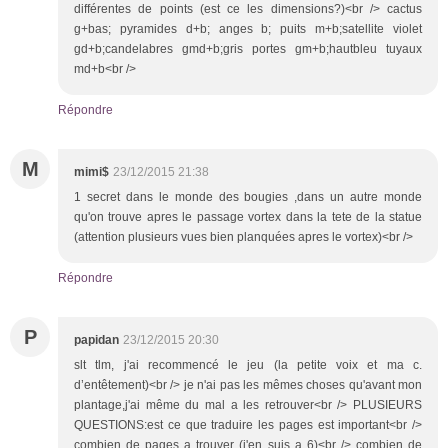
différentes de points (est ce les dimensions?)<br /> cactus
g+bas; pyramides d+b; anges b; puits m+b;satellite violet
gd+b;candelabres gmd+b;gris portes gm+b;hautbleu tuyaux
md+b<br />
Répondre
M
mimi$
23/12/2015 21:38
1 secret dans le monde des bougies ,dans un autre monde
qu'on trouve apres le passage vortex dans la tete de la statue
(attention plusieurs vues bien planquées apres le vortex)<br />
Répondre
P
papidan
23/12/2015 20:30
slt tlm, j'ai recommencé le jeu (la petite voix et ma c.
d’entêtement)<br /> je n'ai pas les mêmes choses qu'avant mon
plantage,j'ai même du mal a les retrouver<br /> PLUSIEURS
QUESTIONS:est ce que traduire les pages est important<br />
combien de pages a trouver (j'en suis a 6)<br /> combien de