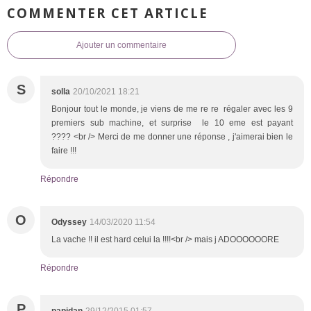
COMMENTER CET ARTICLE
Ajouter un commentaire
S
solla
20/10/2021 18:21
Bonjour tout le monde, je viens de me re re régaler avec les 9
premiers sub machine, et surprise le 10 eme est payant
???? <br /> Merci de me donner une réponse , j'aimerai bien le
faire !!!
Répondre
O
Odyssey
14/03/2020 11:54
La vache !! il est hard celui la !!!!<br /> mais j ADOOOOOORE
Répondre
P
papidan
29/12/2015 01:57