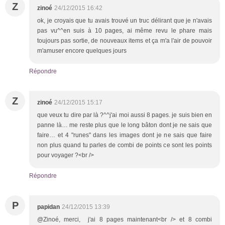
Z
zinoé
24/12/2015 16:42
ok, je croyais que tu avais trouvé un truc délirant que je n'avais
pas vu^^en suis à 10 pages, ai même revu le phare mais
toujours pas sortie, de nouveaux items et ça m'a l'air de pouvoir
m'amuser encore quelques jours
Répondre
Z
zinoé
24/12/2015 15:17
que veux tu dire par là ?^^j'ai moi aussi 8 pages. je suis bien en
panne là… me reste plus que le long bâton dont je ne sais que
faire… et 4 "runes" dans les images dont je ne sais que faire
non plus quand tu parles de combi de points ce sont les points
pour voyager ?<br />
Répondre
P
papidan
24/12/2015 13:39
@Zinoé, merci, j'ai 8 pages maintenant<br /> et 8 combi