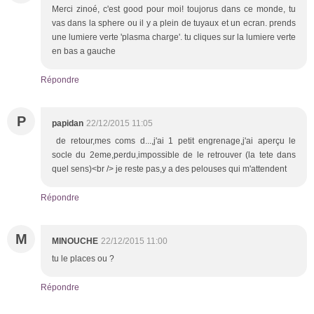
Merci zinoé, c'est good pour moi! toujorus dans ce monde, tu
vas dans la sphere ou il y a plein de tuyaux et un ecran. prends
une lumiere verte 'plasma charge'. tu cliques sur la lumiere verte
en bas a gauche
Répondre
P
papidan
22/12/2015 11:05
de retour,mes coms d...,j'ai 1 petit engrenage,j'ai aperçu le
socle du 2eme,perdu,impossible de le retrouver (la tete dans
quel sens)<br /> je reste pas,y a des pelouses qui m'attendent
Répondre
M
MINOUCHE
22/12/2015 11:00
tu le places ou ?
Répondre