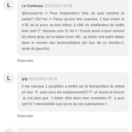
L
Le Caniveau
22/12/2015 16:38
@Acoupa<br /> Pour l'explorator's chip, de quel cendrier tu
parles? Où?<br /> Parce qu'une fois scannée, il faut entrer le
n°ID de la puce au tout début, à côté du distributeur de bottle
fuse (voir 2° réponse com 3).<br /> Trouvé aussi à quoi servent
les stone grap sur la statue (com 48) : ça active une autre statue
dans le monde des bureaux/labos (en bas de ce monde-ci,
porte de gauche).
Répondre
L
lyly
22/12/2015 16:16
il me manque 1 goupillon a mettre sur le transporteur du debut
en bas !!! avez vous les emplacements??? je tourne je tourne
je n'ai plus que 1 baton stick dans mon inventaire !!!! a quoi
sert t'il ? merciiiiiiiiiiiii suis accro de ces submachine !!
Répondre