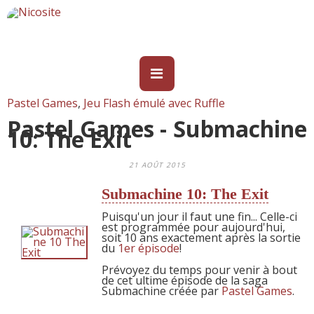
Pastel Games
,
Jeu Flash émulé avec Ruffle
Pastel Games - Submachine
10: The Exit
21 AOÛT 2015
Submachine 10: The Exit
Puisqu'un jour il faut une fin... Celle-ci
est programmée pour aujourd'hui,
soit 10 ans exactement après la sortie
du
1er épisode
!
Prévoyez du temps pour venir à bout
de cet ultime épisode de la saga
Submachine créée par
Pastel Games
.