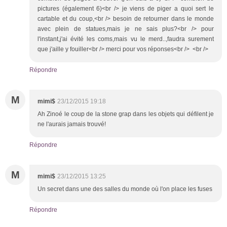
pictures (également 6)<br /> je viens de piger a quoi sert le
cartable et du coup,<br /> besoin de retourner dans le monde
avec plein de statues,mais je ne sais plus?<br /> pour
l'instant,j'ai évité les coms,mais vu le merd..,faudra surement
que j'aille y fouiller<br /> merci pour vos réponses<br /> <br />
Répondre
M
mimi$
23/12/2015 19:18
Ah Zinoé le coup de la stone grap dans les objets qui défilent je
ne l'aurais jamais trouvé!
Répondre
M
mimi$
23/12/2015 13:25
Un secret dans une des salles du monde où l'on place les fuses
Répondre