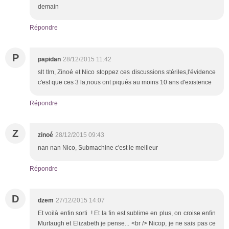
demain
Répondre
P
papidan
28/12/2015 11:42
slt tlm, Zinoé et Nico stoppez ces discussions stériles,l'évidence
c'est que ces 3 la,nous ont piqués au moins 10 ans d'existence
Répondre
Z
zinoé
28/12/2015 09:43
nan nan Nico, Submachine c'est le meilleur
Répondre
D
dzem
27/12/2015 14:07
Et voilà enfin sorti ! Et la fin est sublime en plus, on croise enfin
Murtaugh et Elizabeth je pense... <br /> Nicop, je ne sais pas ce