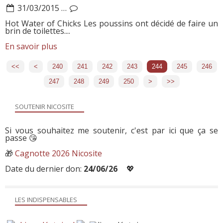
31/03/2015
…
Hot Water of Chicks Les poussins ont décidé de faire un
brin de toilettes....
En savoir plus
<<
<
200
210
220
230
240
241
242
243
244
245
246
247
248
249
250
260
270
280
290
300
400
500
600
700
>
>>
SOUTENIR NICOSITE
Si vous souhaitez me soutenir, c'est par ici que ça se
passe 😘
🎁
Cagnotte 2026 Nicosite
Date du dernier don:
24/06/26
💖
LES INDISPENSABLES