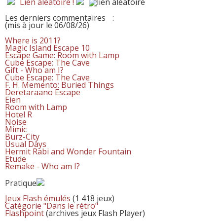
Lien aléatoire !
Les derniers commentaires
:
(mis à jour le 06/08/26)
Where is 2011?
Magic Island Escape 10
Escape Game: Room with Lamp
Cube Escape: The Cave
Gift - Who am I?
Cube Escape: The Cave
F. H. Memento: Buried Things
Deretaraano Escape
Eien
Room with Lamp
Hotel R
Noise
Mimic
Burz-City
Usual Days
Hermit Rabi and Wonder Fountain
Etude
Remake - Who am I?
Pratique
Jeux Flash émulés
(1 418 jeux)
Catégorie "Dans le rétro"
Flashpoint
(archives jeux Flash Player)