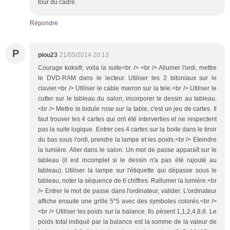
tour du cadre.
Répondre
P
piou23
21/05/2014 20:13
Courage koksifr, voila la suite<br /> <br /> Allumer l'ordi, mettre
le DVD-RAM dans le lecteur. Utiliser les 2 bitoniaux sur le
clavier.<br /> Utiliser le cable marron sur la tele.<br /> Utiliser le
cutter sur le tableau du salon, incorporer le dessin au tableau.
<br /> Mettre le bidule rose sur la table, c'est un jeu de cartes. Il
faut trouver les 4 cartes qui ont été interverties et ne respectent
pas la suite logique. Entrer ces 4 cartes sur la boite dans le tiroir
du bas sous l'ordi, prendre la lampe et les poids.<br /> Eteindre
la lumière. Aller dans le salon. Un mot de passe apparaît sur le
tableau (il est incomplet si le dessin n'a pas été rajouté au
tableau). Utiliser la lampe sur l'étiquette qui dépasse sous le
tableau, noter la séquence de 6 chiffres. Rallumer la lumière.<br
/> Entrer le mot de passe dans l'ordinateur, valider. L'ordinateur
affiche ensuite une grille 5*5 avec des symboles colorés.<br />
<br /> Utiliser les poids sur la balance. Ils pèsent 1,1,2,4,8,8. Le
poids total indiqué par la balance est la somme de la valeur de