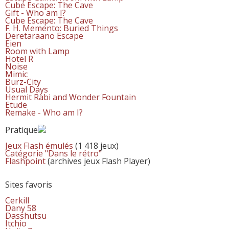
Cube Escape: The Cave
Gift - Who am I?
Cube Escape: The Cave
F. H. Memento: Buried Things
Deretaraano Escape
Eien
Room with Lamp
Hotel R
Noise
Mimic
Burz-City
Usual Days
Hermit Rabi and Wonder Fountain
Etude
Remake - Who am I?
Pratique
Jeux Flash émulés
(1 418 jeux)
Catégorie "Dans le rétro"
Flashpoint
(archives jeux Flash Player)
Sites favoris
Cerkill
Dany 58
Dasshutsu
Itchio