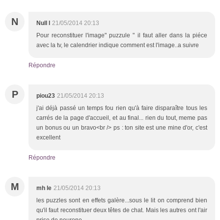
N
Null l
21/05/2014 20:13
Pour reconstituer l'image" puzzule " il faut aller dans la piéce
avec la tv, le calendrier indique comment est l'image..a suivre
Répondre
P
piou23
21/05/2014 20:13
j'ai déjà passé un temps fou rien qu'à faire disparaître tous les
carrés de la page d'accueil, et au final... rien du tout, meme pas
un bonus ou un bravo<br /> ps : ton site est une mine d'or, c'est
excellent
Répondre
M
mh le
21/05/2014 20:13
les puzzles sont en effets galère...sous le lit on comprend bien
qu'il faut reconstituer deux têtes de chat. Mais les autres ont l'air
prise de neurone