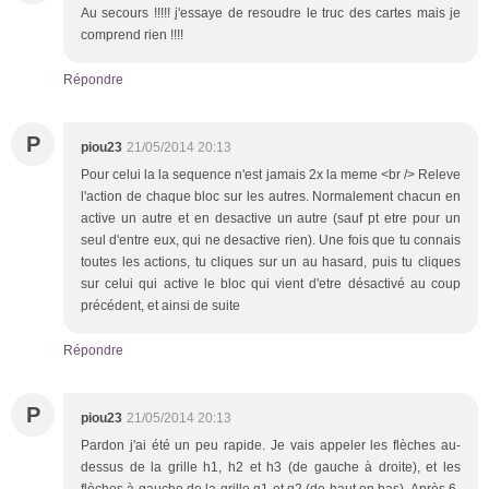
Au secours !!!!! j'essaye de resoudre le truc des cartes mais je
comprend rien !!!!
Répondre
P
piou23
21/05/2014 20:13
Pour celui la la sequence n'est jamais 2x la meme <br /> Releve
l'action de chaque bloc sur les autres. Normalement chacun en
active un autre et en desactive un autre (sauf pt etre pour un
seul d'entre eux, qui ne desactive rien). Une fois que tu connais
toutes les actions, tu cliques sur un au hasard, puis tu cliques
sur celui qui active le bloc qui vient d'etre désactivé au coup
précédent, et ainsi de suite
Répondre
P
piou23
21/05/2014 20:13
Pardon j'ai été un peu rapide. Je vais appeler les flèches au-
dessus de la grille h1, h2 et h3 (de gauche à droite), et les
flèches à gauche de la grille g1 et g2 (de haut en bas). Après 6-