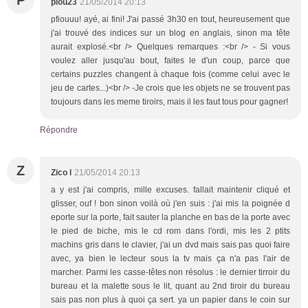
piou23
21/05/2014 20:13
pfiouuu! ayé, ai fini! J'ai passé 3h30 en tout, heureusement que
j'ai trouvé des indices sur un blog en anglais, sinon ma tête
aurait explosé.<br /> Quelques remarques :<br /> - Si vous
voulez aller jusqu'au bout, faites le d'un coup, parce que
certains puzzles changent à chaque fois (comme celui avec le
jeu de cartes...)<br /> -Je crois que les objets ne se trouvent pas
toujours dans les meme tiroirs, mais il les faut tous pour gagner!
Répondre
Z
Zico l
21/05/2014 20:13
a y est j'ai compris, mille excuses. fallait maintenir cliqué et
glisser, ouf ! bon sinon voilà où j'en suis : j'ai mis la poignée d
eporte sur la porte, fait sauter la planche en bas de la porte avec
le pied de biche, mis le cd rom dans l'ordi, mis les 2 ptits
machins gris dans le clavier, j'ai un dvd mais sais pas quoi faire
avec, ya bien le lecteur sous la tv mais ça n'a pas l'air de
marcher. Parmi les casse-têtes non résolus : le dernier tirroir du
bureau et la malette sous le lit, quant au 2nd tiroir du bureau
sais pas non plus à quoi ça sert. ya un papier dans le coin sur