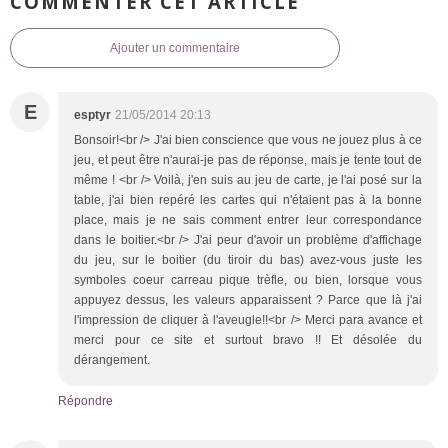
COMMENTER CET ARTICLE
Ajouter un commentaire
E
esptyr
21/05/2014 20:13
Bonsoir!<br /> J'ai bien conscience que vous ne jouez plus à ce
jeu, et peut être n'aurai-je pas de réponse, mais je tente tout de
même ! <br /> Voilà, j'en suis au jeu de carte, je l'ai posé sur la
table, j'ai bien repéré les cartes qui n'étaient pas à la bonne
place, mais je ne sais comment entrer leur correspondance
dans le boitier.<br /> J'ai peur d'avoir un problème d'affichage
du jeu, sur le boitier (du tiroir du bas) avez-vous juste les
symboles coeur carreau pique trèfle, ou bien, lorsque vous
appuyez dessus, les valeurs apparaissent ? Parce que là j'ai
l'impression de cliquer à l'aveugle!!<br /> Merci para avance et
merci pour ce site et surtout bravo !! Et désolée du
dérangement.
Répondre