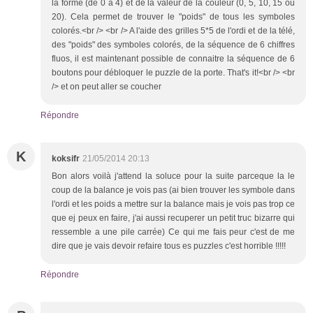
la forme (de 0 à 4) et de la valeur de la couleur (0, 5, 10, 15 ou
20). Cela permet de trouver le "poids" de tous les symboles
colorés.<br /> <br /> A l'aide des grilles 5*5 de l'ordi et de la télé,
des "poids" des symboles colorés, de la séquence de 6 chiffres
fluos, il est maintenant possible de connaitre la séquence de 6
boutons pour débloquer le puzzle de la porte. That's it!<br /> <br
/> et on peut aller se coucher
Répondre
K
koksifr
21/05/2014 20:13
Bon alors voilà j'attend la soluce pour la suite parceque la le
coup de la balance je vois pas (ai bien trouver les symbole dans
l'ordi et les poids a mettre sur la balance mais je vois pas trop ce
que ej peux en faire, j'ai aussi recuperer un petit truc bizarre qui
ressemble a une pile carrée) Ce qui me fais peur c'est de me
dire que je vais devoir refaire tous es puzzles c'est horrible !!!!!
Répondre