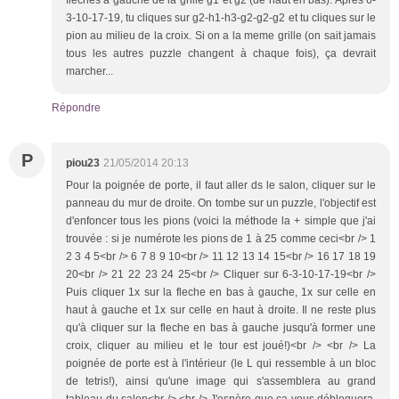
3-10-17-19, tu cliques sur g2-h1-h3-g2-g2-g2 et tu cliques sur le
pion au milieu de la croix. Si on a la meme grille (on sait jamais
tous les autres puzzle changent à chaque fois), ça devrait
marcher...
Répondre
P
piou23
21/05/2014 20:13
Pour la poignée de porte, il faut aller ds le salon, cliquer sur le
panneau du mur de droite. On tombe sur un puzzle, l'objectif est
d'enfoncer tous les pions (voici la méthode la + simple que j'ai
trouvée : si je numérote les pions de 1 à 25 comme ceci<br /> 1
2 3 4 5<br /> 6 7 8 9 10<br /> 11 12 13 14 15<br /> 16 17 18 19
20<br /> 21 22 23 24 25<br /> Cliquer sur 6-3-10-17-19<br />
Puis cliquer 1x sur la fleche en bas à gauche, 1x sur celle en
haut à gauche et 1x sur celle en haut à droite. Il ne reste plus
qu'à cliquer sur la fleche en bas à gauche jusqu'à former une
croix, cliquer au milieu et le tour est joué!)<br /> <br /> La
poignée de porte est à l'intérieur (le L qui ressemble à un bloc
de tetris!), ainsi qu'une image qui s'assemblera au grand
tableau du salon<br /> <br /> J'espère que ça vous débloquera.