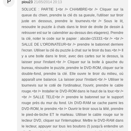
P
piou23
21/05/2014 20:13
SOLUCE : PARTIE 1<br /> CHAMBRE<br /> Cliquer sur la
queue du chien, prendre la clé ds sa gueule, l'utiliser sur tiroir
juste en dessous, prendre le tournevis.<br /> Sous le lit,
resoudre le puzzle à chats dans le tiroir de droite (le dessin à
retrouver est sur le calendrier au-dessus des etageres). Prendre
la clé, noter le code sur le papier : abcde=15333.<br /> <br />
SALLE DE L'ORDINATEUR<br /> prendre le batonnet derriere
l'ecran. Utiliser la clé du puzzle à chat sur le tiroir du bas.<br /> Il
y a une boite dans le tiroir, avec des cartes sur le dessus, la
laisser pour l'instant.<br /> Cliquer sur la boite à gauche du
bureau, résoudre le puzzle, prendre le DVD-ROM, cliquer sur le
double-fond, prendre la clé. Elle ouvre le tiroir du milieu, où
apparaît une balance. La laisser pour l'instant.<br /> Utiliser le
tournevis sur le coté de l'ordinateur, l'ouvrir, prendre le cable
rouge.<br /> Installer le DVD-ROM dans le haut de la tour.<br />
<br /> SALLE TELE<br /> prendre le batonnet sur le support
rouge près du mur du fond. Un DVD-RAM se cache parmi les
DVD-ROM, le prendre.<br /> Ouvrir le tiroir sous la télé, prendre
le pied-de-biche ET le marteau. Utiliser le cable rouge sur le
lecteur DVD, cliquer sur l'interrupteur. Mettre le DVD-RAM dans
le lecteur, appuyer sur tous les boutons (!) jusqu'à entendre un