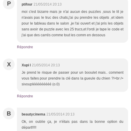
P
ptifour
21/05/2014 20:13
moi c'est bizarre mais je n'ai aucun des puzzles ,sous le lit je
n'avais pas le truc des chats,j'ai pu prendre les objets ,et idem
pour le tableau dans le salon ,je l'ai ouvert et j'ai pris les objets
sans avoir de puzzle avec les 25 trucs,et l'ordi je tape le code et
j'ai que des carrés comme tout les comm en dessous
Répondre
X
Xupi l
21/05/2014 20:13
Je prend le risque de passer pour un booulet mais.. comment
vous faites pour prendre la clé dans la gueule du chien ?!<br />
sivouplééééééééé (o.0)
Répondre
B
beautycinema
21/05/2014 20:13
Ok, on oublie ça, je n'étais pas dans la bonne option du
départ!!!!!