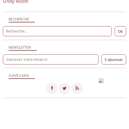
Unity Room
RECHERCHE
NEWSLETTER
SUIVEZ-MOI
Merci de votre visite! - Hébergé par
Eklablog
Voir le profil de
NicoSite
sur le portail Eklablog
Top articles
Contact
Signaler un abus
C.G.U.
Cookies et données personnelles
Préférences cookies