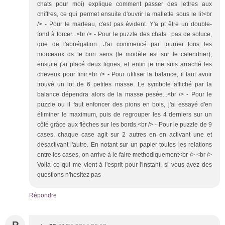
chats pour moi) explique comment passer des lettres aux
chiffres, ce qui permet ensuite d'ouvrir la mallette sous le lit<br
/> - Pour le marteau, c'est pas évident. Y'a pt être un double-
fond à forcer...<br /> - Pour le puzzle des chats : pas de soluce,
que de l'abnégation. J'ai commencé par tourner tous les
morceaux ds le bon sens (le modèle est sur le calendrier),
ensuite j'ai placé deux lignes, et enfin je me suis arraché les
cheveux pour finir.<br /> - Pour utiliser la balance, il faut avoir
trouvé un lot de 6 petites masse. Le symbole affiché par la
balance dépendra alors de la masse pesée...<br /> - Pour le
puzzle ou il faut enfoncer des pions en bois, j'ai essayé d'en
éliminer le maximum, puis de regrouper les 4 derniers sur un
côté grâce aux flèches sur les bords.<br /> - Pour le puzzle de 9
cases, chaque case agit sur 2 autres en en activant une et
desactivant l'autre. En notant sur un papier toutes les relations
entre les cases, on arrive à le faire methodiquement<br /> <br />
Voila ce qui me vient à l'esprit pour l'instant, si vous avez des
questions n'hesitez pas
Répondre
P