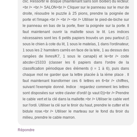
clic. Ressortir le disque (maintenant sans son boitier) du lecteur.
<br /> <br /> SALON<br /> Cliquer sur le panneau sur le mur de
droite, résoudre le puzzle à 25 pions, prendre la poignée de
porte et l'image.<br /> <br /> <br /> Utiliser le pied-de-biche sur
le panneau en bas de la porte, fixer la poignée sur la porte. Il
faut maintenant ouvrir la mallette sous le lit. Les indices
nécessaires sont les 6 petits papiers trouvés un peu partout (1
sous le chien à cote du lit, 1 sous le matelas, 1 dans l'ordinateur,
1 sous les 2 hamsters carrés en face de la tele, 1 au dessus des
rangées de livres/K7, 1 sous le canapé) et le<br /> code
abcde=15333 (classer les 6 papiers dans l'ordre de la
classification périodique des éléments (i = 1 à 6), puis dans
chaque mot ne garder que la lettre placée à la iéme place . Il
faut maintenant transformer ces 6 lettres en 6<br /> chiffres,
suivant l'exemple donné. Indice : regardez comment les lettres
sont disposées sur votre clavier d'ordi! (p vaut 0))<br /> Prendre
le cable vert et la clé dans la mallette.<br /> Utiliser le cable vert
sur l'ordi. Utiliser la clé sur le tiroir du haut, prendre le cutter et le
bidule rose.<br /> Utiliser le marteau sur le fond du tiroir du
milieu, prendre le cable marron.
Répondre