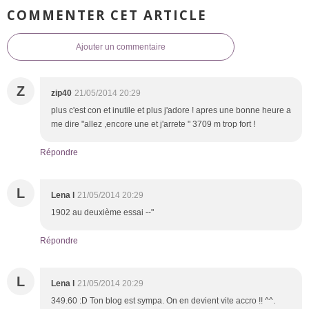
COMMENTER CET ARTICLE
Ajouter un commentaire
Z
zip40
21/05/2014 20:29
plus c'est con et inutile et plus j'adore ! apres une bonne heure a
me dire "allez ,encore une et j'arrete " 3709 m trop fort !
Répondre
L
Lena l
21/05/2014 20:29
1902 au deuxième essai --"
Répondre
L
Lena l
21/05/2014 20:29
349.60 :D Ton blog est sympa. On en devient vite accro !! ^^.