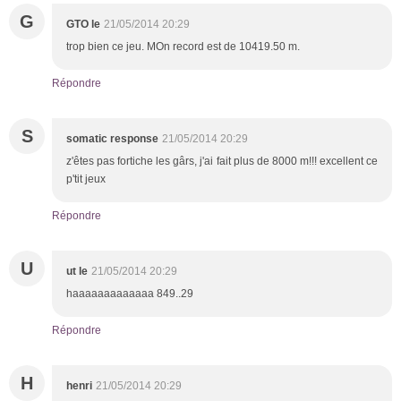
G
GTO le
21/05/2014 20:29
trop bien ce jeu. MOn record est de 10419.50 m.
Répondre
S
somatic response
21/05/2014 20:29
z'êtes pas fortiche les gârs, j'ai fait plus de 8000 m!!! excellent ce
p'tit jeux
Répondre
U
ut le
21/05/2014 20:29
haaaaaaaaaaaaa 849..29
Répondre
H
henri
21/05/2014 20:29