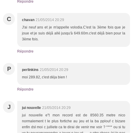
Répondre
C
chavan
21/05/2014 20:29
J'ai neuf ans et je m'appelle volodia.C'est la 3ème fois que je
joue et je suis déjâ allé jusqu'à 649.60m.c'est déjâ bien pour la
3ème fois.
Répondre
P
perlinkins
21/05/2014 20:29
moi 289.82, c'est déja bien !
Répondre
J
jui nouvelle
21/05/2014 20:29
jui nouvelle e"t mon record est de 8560.35 metre nico
normalement t le plus fortiche au jeu et la ba pplouf c bizare
enfin dsl moi c julliete ca te dirai de venir me voir ? **** ou si tu
ve tu pouramaprendre a jouer o jeu et ..... a otre chose (si ta pas