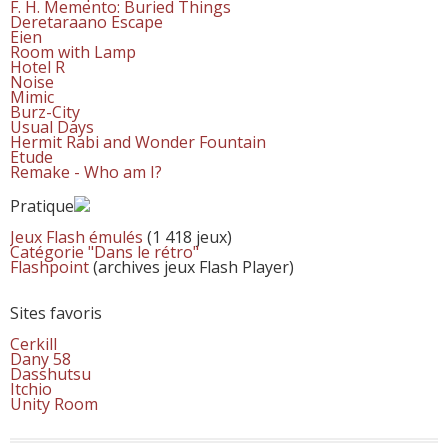
F. H. Memento: Buried Things
Deretaraano Escape
Eien
Room with Lamp
Hotel R
Noise
Mimic
Burz-City
Usual Days
Hermit Rabi and Wonder Fountain
Etude
Remake - Who am I?
Pratique
Jeux Flash émulés
(1 418 jeux)
Catégorie "Dans le rétro"
Flashpoint
(archives jeux Flash Player)
Sites favoris
Cerkill
Dany 58
Dasshutsu
Itchio
Unity Room