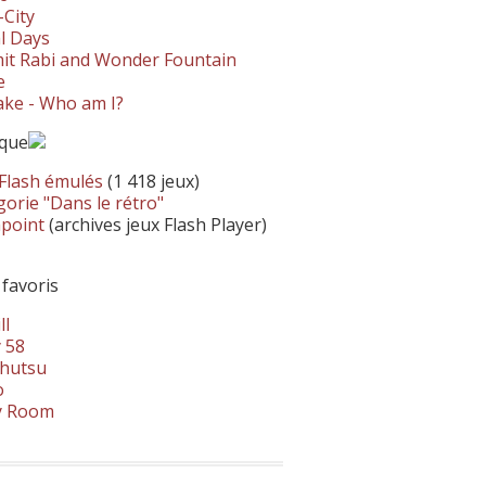
-City
l Days
it Rabi and Wonder Fountain
e
ke - Who am I?
ique
 Flash émulés
(1 418 jeux)
orie "Dans le rétro"
hpoint
(archives jeux Flash Player)
 favoris
ll
 58
hutsu
o
y Room