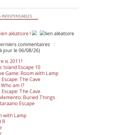
S INDISPENSABLES
ien aléatoire !
derniers commentaires
:
à jour le 06/08/26)
e is 2011?
c Island Escape 10
pe Game: Room with Lamp
 Escape: The Cave
- Who am I?
 Escape: The Cave
. Memento: Buried Things
taraano Escape
 with Lamp
l R
e
c