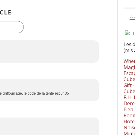
CLE
LE
L
Les 
(mis 
Wher
Magi
Esca
Cube
Gift 
Cube
le griffouillage, le code de la tente est 6435
F. H
Dere
Eien
Room
Hote
Nois
Mimi