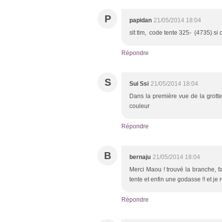
P
papidan
21/05/2014 18:04
slt tlm, code tente 325- (4735) si c'
Répondre
S
Sui Ssi
21/05/2014 18:04
Dans la première vue de la grotte
couleur
Répondre
B
bernaju
21/05/2014 18:04
Merci Maou ! trouvé la branche, fa
tente et enfin une godasse !! et je
Répondre