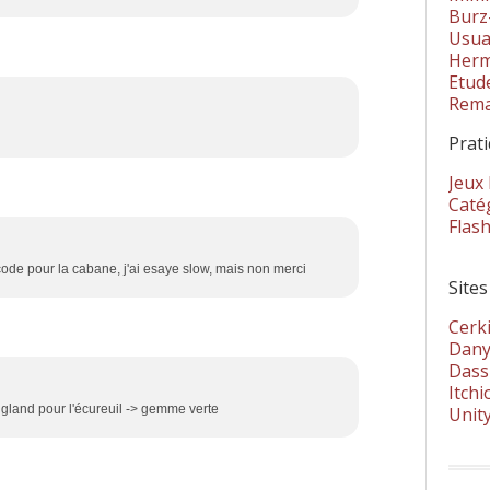
Burz
Usua
Herm
Etud
Rema
Prat
Jeux
Catég
Flas
code pour la cabane, j'ai esaye slow, mais non merci
Sites
Cerki
Dany
Dass
Itchi
 gland pour l'écureuil -> gemme verte
Unit