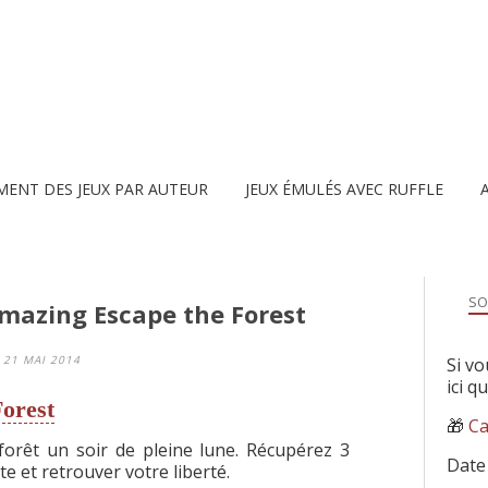
MENT DES JEUX PAR AUTEUR
JEUX ÉMULÉS AVEC RUFFLE
SO
mazing Escape the Forest
21 MAI 2014
Si vo
ici q
orest
🎁
Ca
forêt un soir de pleine lune. Récupérez 3
Date
e et retrouver votre liberté.