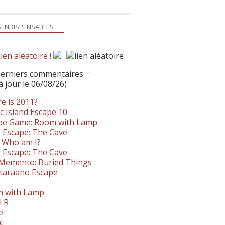
S INDISPENSABLES
ien aléatoire !
derniers commentaires
:
à jour le 06/08/26)
e is 2011?
c Island Escape 10
pe Game: Room with Lamp
 Escape: The Cave
- Who am I?
 Escape: The Cave
. Memento: Buried Things
taraano Escape
 with Lamp
l R
e
c