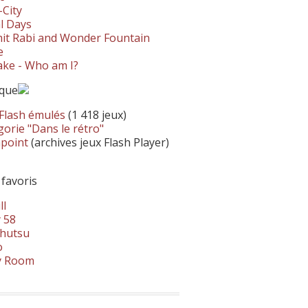
-City
l Days
it Rabi and Wonder Fountain
e
ke - Who am I?
ique
 Flash émulés
(1 418 jeux)
orie "Dans le rétro"
hpoint
(archives jeux Flash Player)
 favoris
ll
 58
hutsu
o
y Room