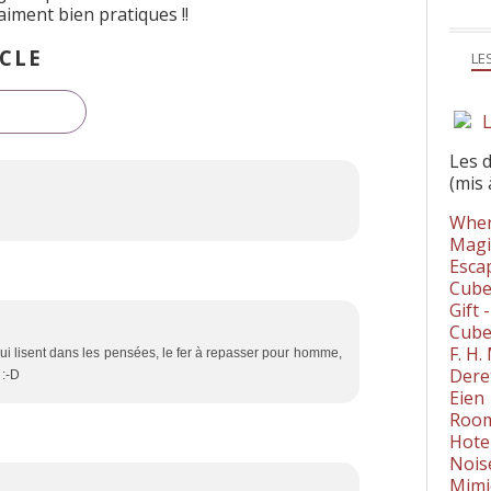
aiment bien pratiques !!
CLE
LE
L
Les 
(mis 
Wher
Magi
Esca
Cube
Gift 
Cube
F. H
 qui lisent dans les pensées, le fer à repasser pour homme,
Dere
 :-D
Eien
Room
Hote
Nois
Mimi