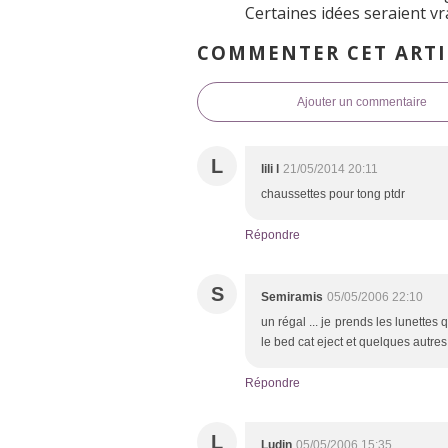
Certaines idées seraient vr
COMMENTER CET ARTI
Ajouter un commentaire
L
lili l
21/05/2014 20:11
chaussettes pour tong ptdr
Répondre
S
Semiramis
05/05/2006 22:10
un régal ... je prends les lunettes
le bed cat eject et quelques autres
Répondre
L
Ludin
05/05/2006 15:35