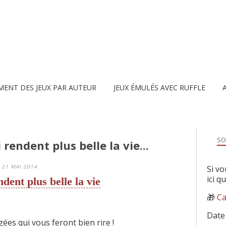
MENT DES JEUX PAR AUTEUR
JEUX ÉMULÉS AVEC RUFFLE
SO
rendent plus belle la vie...
21 MAI 2014
Si vo
ici q
dent plus belle la vie
🎁
Ca
Date
ées qui vous feront bien rire !