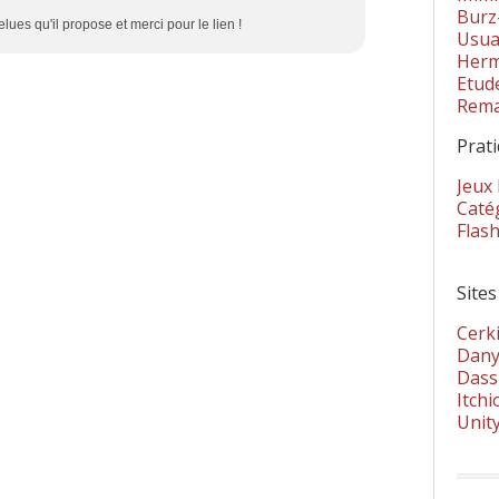
Burz
elues qu'il propose et merci pour le lien !
Usua
Herm
Etud
Rema
Prat
Jeux
Catég
Flas
Sites
Cerki
Dany
Dass
Itchi
Unit