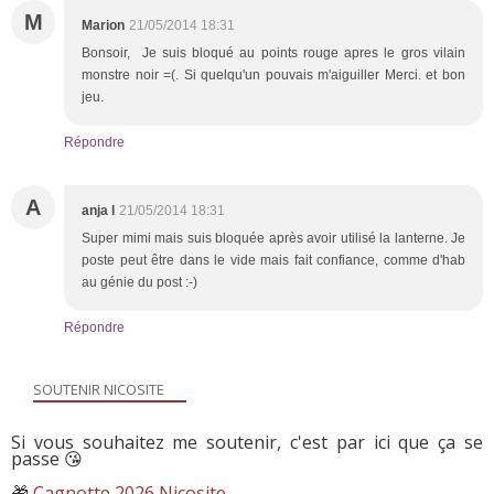
M
Marion
21/05/2014 18:31
Bonsoir, Je suis bloqué au points rouge apres le gros vilain
monstre noir =(. Si quelqu'un pouvais m'aiguiller Merci. et bon
jeu.
Répondre
A
anja l
21/05/2014 18:31
Super mimi mais suis bloquée après avoir utilisé la lanterne. Je
poste peut être dans le vide mais fait confiance, comme d'hab
au génie du post :-)
Répondre
SOUTENIR NICOSITE
Si vous souhaitez me soutenir, c'est par ici que ça se
passe 😘
🎁
Cagnotte 2026 Nicosite