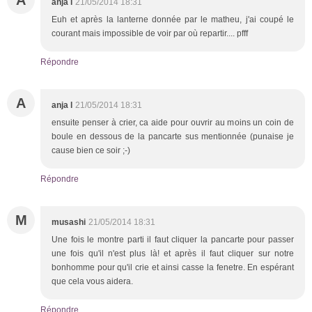
anja l
21/05/2014 18:31
Euh et après la lanterne donnée par le matheu, j'ai coupé le
courant mais impossible de voir par où repartir.... pfff
Répondre
A
anja l
21/05/2014 18:31
ensuite penser à crier, ca aide pour ouvrir au moins un coin de
boule en dessous de la pancarte sus mentionnée (punaise je
cause bien ce soir ;-)
Répondre
M
musashi
21/05/2014 18:31
Une fois le montre parti il faut cliquer la pancarte pour passer
une fois qu'il n'est plus là! et après il faut cliquer sur notre
bonhomme pour qu'il crie et ainsi casse la fenetre. En espérant
que cela vous aidera.
Répondre