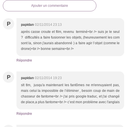
Ajouter un commentaire
P
papidan
02/11/2014 23:13
après casse croute et film, revenu terminé<br /> suis je le seul
? difficultés a faire fusionner les objets, (heureusement les com
sont la, sinon j'aurais abandonné ) a faire agir l’objet (comme le
drone)<br /> bonne semaine<br />
Répondre
P
papidan
02/11/2014 19:23
slt tlm, jusqu'a maintenant les fantômes ne m'ennuyaient pas,
mais celui la impossible de l’éliminer , besoin coup de main de
chasseur de fantome<br /> j'ai pris google traduc, et j'ai changé
de place,a plus fantome<br /> c’est mon problème avec l'anglais
Répondre