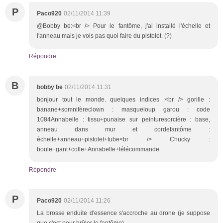
P
Paco920
02/11/2014 11:39
@Bobby be:<br /> Pour le fantôme, j'ai installé l'échelle et
l'anneau mais je vois pas quoi faire du pistolet. (?)
Répondre
B
bobby be
02/11/2014 11:31
bonjour tout le monde. quelques indices :<br /> gorille :
banane+somnifèreclown : masqueloup garou : code
1084Annabelle : tissu+punaise sur peinturesorcière : base,
anneau dans mur et cordefantôme :
échelle+anneau+pistolet+tube<br /> Chucky :
boule+gant+colle+Annabelle+télécommande
Répondre
P
Paco920
02/11/2014 11:26
La brosse enduite d'essence s'accroche au drone (je suppose
que c'est pour brûler le fantôme)