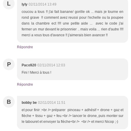
L
lyly
02/11/2014 13:49
coucou a tous !! j'ai fait banane/ gorille ok ... mais je tourne en
rond grave !! comment avez reussi pour l'echelle ou la poupee
dans la chambre ect !!!! une petite aide ... avec le code j'ai
fermer un mur devant le prisonnier .. mais voila ... rien d'autre !!!!
merci a vous tous d'avance !! j'aimerais bien avancer !!
Répondre
P
Paco920
02/11/2014 12:03
Fini ! Merci à tous !
Répondre
B
bobby be
02/11/2014 11:51
et pour finir :<br /> préparer pinceau + adhésif + drone + gaz et
flèche + tissu + gaz + feu.<br /> lancer le drone, puis monter sur
le tabouret et envoyer la flèche<br /> <br /> et merci Nicop ;-)