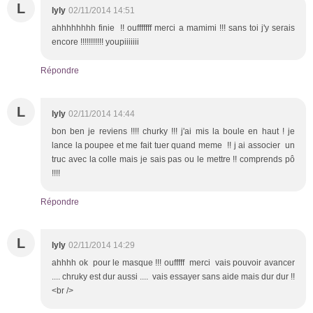
L
lyly
02/11/2014 14:51
ahhhhhhhh finie !! oufffffff merci a mamimi !!! sans toi j'y serais
encore !!!!!!!!!!! youpiiiiiii
Répondre
L
lyly
02/11/2014 14:44
bon ben je reviens !!!! churky !!! j'ai mis la boule en haut ! je
lance la poupee et me fait tuer quand meme !! j ai associer un
truc avec la colle mais je sais pas ou le mettre !! comprends pô
!!!!
Répondre
L
lyly
02/11/2014 14:29
ahhhh ok pour le masque !!! oufffff merci vais pouvoir avancer
.... chruky est dur aussi .... vais essayer sans aide mais dur dur !!
<br />