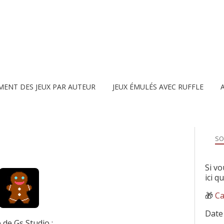
MENT DES JEUX PAR AUTEUR
JEUX ÉMULÉS AVEC RUFFLE
SO
Si vo
ici q
🎁
Ca
Date
e de Gs Studio :