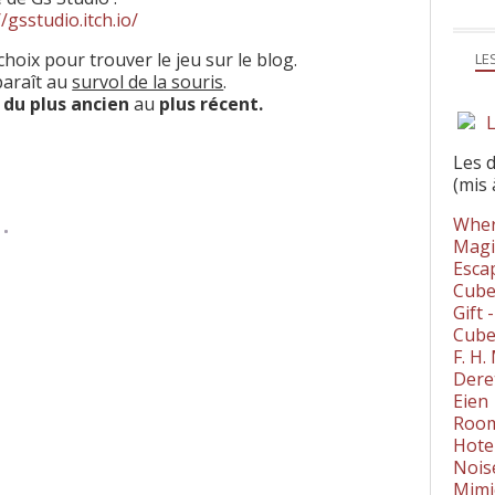
//gsstudio.itch.io/
choix pour trouver le jeu sur le blog.
LE
paraît au
survol de la souris
.
s
du plus ancien
au
plus récent.
L
Les 
(mis 
Wher
Magi
Esca
Cube
Gift 
Cube
F. H
Dere
Eien
Room
Hote
Nois
Mimi