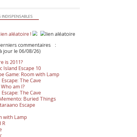
S INDISPENSABLES
ien aléatoire !
derniers commentaires
:
à jour le 06/08/26)
e is 2011?
c Island Escape 10
pe Game: Room with Lamp
 Escape: The Cave
- Who am I?
 Escape: The Cave
. Memento: Buried Things
taraano Escape
 with Lamp
l R
e
c