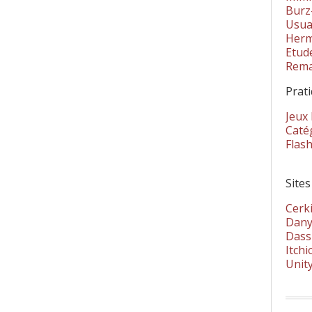
Burz
Usua
Herm
Etud
Rema
Prat
Jeux
Catég
Flas
Sites
Cerki
Dany
Dass
Itchi
Unit