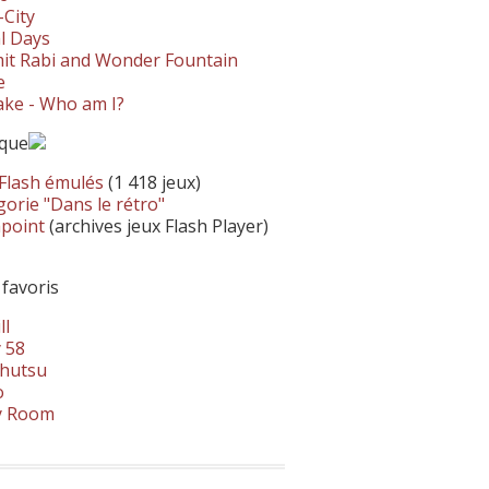
-City
l Days
it Rabi and Wonder Fountain
e
ke - Who am I?
ique
 Flash émulés
(1 418 jeux)
orie "Dans le rétro"
hpoint
(archives jeux Flash Player)
 favoris
ll
 58
hutsu
o
y Room