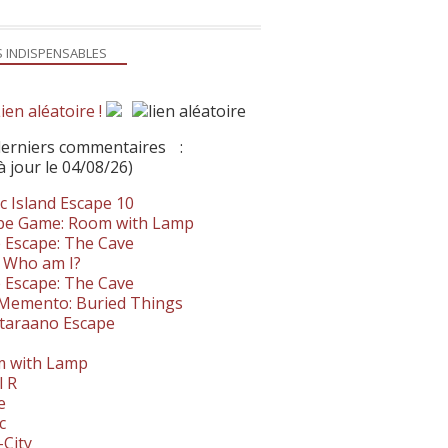
S INDISPENSABLES
ien aléatoire !
derniers commentaires
:
à jour le 04/08/26)
c Island Escape 10
pe Game: Room with Lamp
 Escape: The Cave
- Who am I?
 Escape: The Cave
. Memento: Buried Things
taraano Escape
 with Lamp
l R
e
c
-City