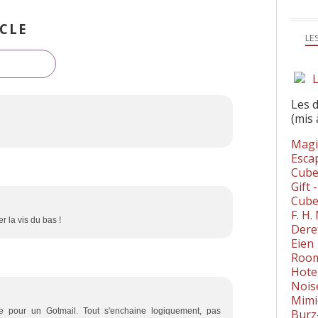
CLE
LE
L
Les 
(mis 
Magi
Esca
Cube
Gift 
Cube
F. H
er la vis du bas !
Dere
Eien
Room
Hote
Nois
Mimi
le pour un Gotmail. Tout s'enchaine logiquement, pas
Burz