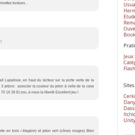
nettes tordues...
Usua
Herm
Etud
Rema
Ouver
Book
 !
Prat
Jeux
Catég
Flas
it Lapalisse, en haut du lecteur sur la porte verte de la
Sites
 3 jetons : associer la couleur du jeton à celle de la case
70 16 28 Et zou, à nous la liberté Excellent jeu !
Cerki
Dany
Dass
Itchi
Unit
ite en bois / étagère) et jeton vert (cônes rouges) Bien