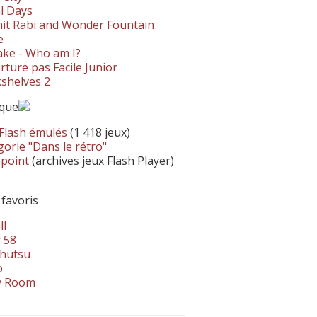
l Days
it Rabi and Wonder Fountain
e
ke - Who am I?
ture pas Facile Junior
shelves 2
ique
 Flash émulés
(1 418 jeux)
orie "Dans le rétro"
hpoint
(archives jeux Flash Player)
 favoris
ll
 58
hutsu
o
y Room