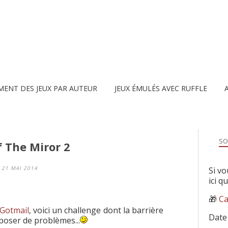
MENT DES JEUX PAR AUTEUR
JEUX ÉMULÉS AVEC RUFFLE
SO
f The Miror 2
21 MAI 2014
Si vo
ici q
🎁
Ca
Gotmail
, voici un challenge dont la barrière
Date
 poser de problèmes...