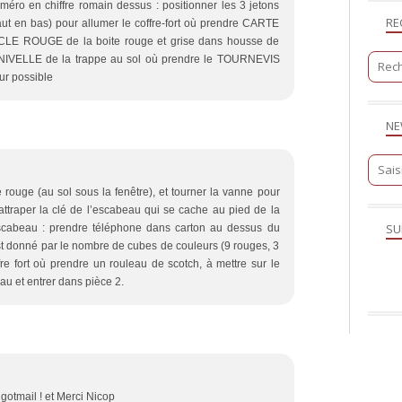
uméro en chiffre romain dessus : positionner les 3 jetons
RE
 haut en bas) pour allumer le coffre-fort où prendre CARTE
LE ROUGE de la boite rouge et grise dans housse de
ANIVELLE de la trappe au sol où prendre le TOURNEVIS
eur possible
NE
 rouge (au sol sous la fenêtre), et tourner la vanne pour
r attraper la clé de l’escabeau qui se cache au pied de la
SU
scabeau : prendre téléphone dans carton au dessus du
est donné par le nombre de cubes de couleurs (9 rouges, 3
fre fort où prendre un rouleau de scotch, à mettre sur le
au et entrer dans pièce 2.
 gotmail ! et Merci Nicop