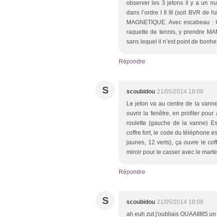
observer les 3 jetons il y a un n
dans l’ordre I II III (soit BVR de
MAGNETIQUE. Avec escabeau : C
raquette de tennis, y prendre M
sans lequel il n’est point de bonh
Répondre
S
scoubidou
21/05/2014 18:08
Le jeton va au centre de la vanne
ouvrir la fenêtre, en profiter pou
roulette (gauche de la vanne) E
coffre fort, le code du téléphone 
jaunes, 12 verts), ça ouvre le cof
miroir pour le casser avec le marte
Répondre
S
scoubidou
21/05/2014 18:08
ah euh zut j'oubliais OUAAIIIIIS un