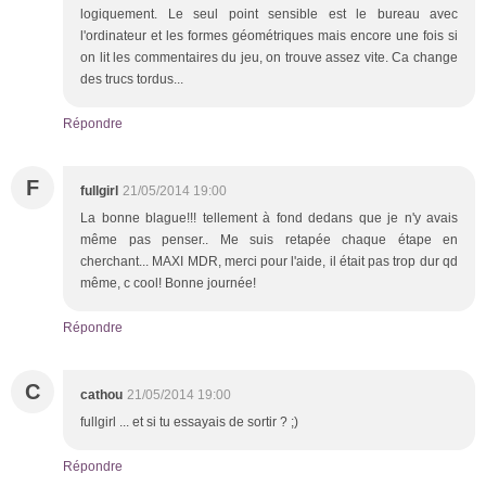
logiquement. Le seul point sensible est le bureau avec
l'ordinateur et les formes géométriques mais encore une fois si
on lit les commentaires du jeu, on trouve assez vite. Ca change
des trucs tordus...
Répondre
F
fullgirl
21/05/2014 19:00
La bonne blague!!! tellement à fond dedans que je n'y avais
même pas penser.. Me suis retapée chaque étape en
cherchant... MAXI MDR, merci pour l'aide, il était pas trop dur qd
même, c cool! Bonne journée!
Répondre
C
cathou
21/05/2014 19:00
fullgirl ... et si tu essayais de sortir ? ;)
Répondre