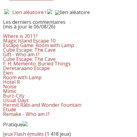
Lien aléatoire !
Les derniers commentaires
:
(mis à jour le 06/08/26)
Where is 2011?
Magic Island Escape 10
Escape Game: Room with Lamp
Cube Escape: The Cave
Gift - Who am I?
Cube Escape: The Cave
F. H. Memento: Buried Things
Deretaraano Escape
Eien
Room with Lamp
Hotel R
Noise
Mimic
Burz-City
Usual Days
Hermit Rabi and Wonder Fountain
Etude
Remake - Who am I?
Pratique
Jeux Flash émulés
(1 418 jeux)