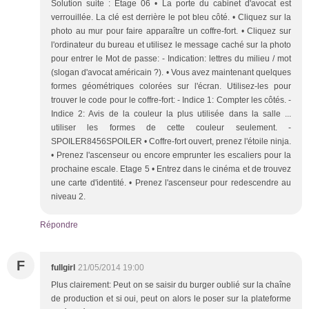
Solution suite : Étage 06 • La porte du cabinet d'avocat est
verrouillée. La clé est derrière le pot bleu côté. • Cliquez sur la
photo au mur pour faire apparaître un coffre-fort. • Cliquez sur
l'ordinateur du bureau et utilisez le message caché sur la photo
pour entrer le Mot de passe: - Indication: lettres du milieu / mot
(slogan d'avocat américain ?). • Vous avez maintenant quelques
formes géométriques colorées sur l'écran. Utilisez-les pour
trouver le code pour le coffre-fort: - Indice 1: Compter les côtés. -
Indice 2: Avis de la couleur la plus utilisée dans la salle ...
utiliser les formes de cette couleur seulement. -
SPOILER8456SPOILER • Coffre-fort ouvert, prenez l'étoile ninja.
• Prenez l'ascenseur ou encore emprunter les escaliers pour la
prochaine escale. Etage 5 • Entrez dans le cinéma et de trouvez
une carte d'identité. • Prenez l'ascenseur pour redescendre au
niveau 2.
Répondre
F
fullgirl
21/05/2014 19:00
Plus clairement: Peut on se saisir du burger oublié sur la chaîne
de production et si oui, peut on alors le poser sur la plateforme