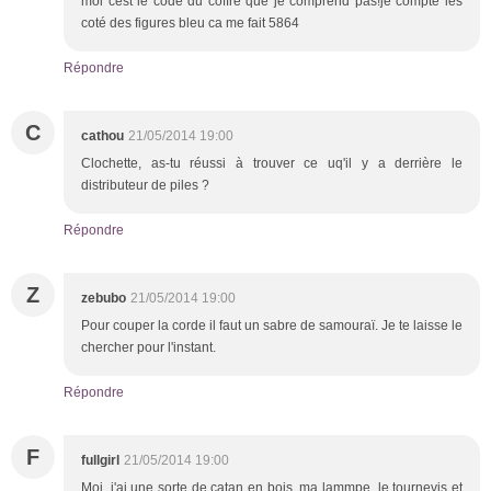
moi cest le code du coffre que je comprend pas!je compte les
coté des figures bleu ca me fait 5864
Répondre
C
cathou
21/05/2014 19:00
Clochette, as-tu réussi à trouver ce uq'il y a derrière le
distributeur de piles ?
Répondre
Z
zebubo
21/05/2014 19:00
Pour couper la corde il faut un sabre de samouraï. Je te laisse le
chercher pour l'instant.
Répondre
F
fullgirl
21/05/2014 19:00
Moi, j'ai une sorte de catan en bois, ma lammpe, le tournevis et