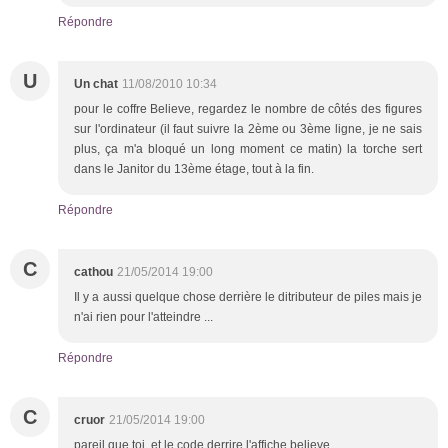
Répondre
U
Un chat
11/08/2010 10:34
pour le coffre Believe, regardez le nombre de côtés des figures
sur l'ordinateur (il faut suivre la 2ème ou 3ème ligne, je ne sais
plus, ça m'a bloqué un long moment ce matin) la torche sert
dans le Janitor du 13ème étage, tout à la fin.
Répondre
C
cathou
21/05/2014 19:00
Il y a aussi quelque chose derrière le ditributeur de piles mais je
n'ai rien pour l'atteindre ...
Répondre
C
cruor
21/05/2014 19:00
pareil que toi, et le code derrire l'affiche believe