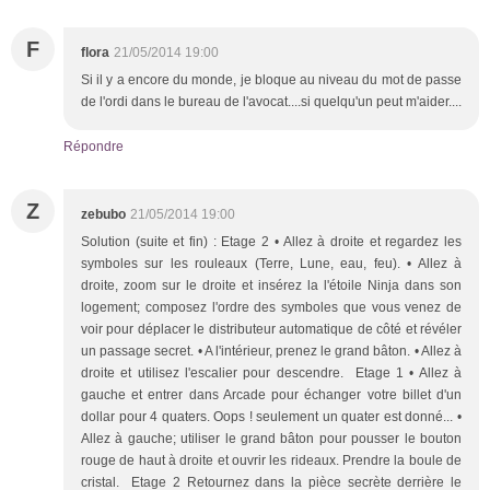
F
flora
21/05/2014 19:00
Si il y a encore du monde, je bloque au niveau du mot de passe
de l'ordi dans le bureau de l'avocat....si quelqu'un peut m'aider....
Répondre
Z
zebubo
21/05/2014 19:00
Solution (suite et fin) : Etage 2 • Allez à droite et regardez les
symboles sur les rouleaux (Terre, Lune, eau, feu). • Allez à
droite, zoom sur le droite et insérez la l'étoile Ninja dans son
logement; composez l'ordre des symboles que vous venez de
voir pour déplacer le distributeur automatique de côté et révéler
un passage secret. • A l'intérieur, prenez le grand bâton. • Allez à
droite et utilisez l'escalier pour descendre. Etage 1 • Allez à
gauche et entrer dans Arcade pour échanger votre billet d'un
dollar pour 4 quaters. Oops ! seulement un quater est donné... •
Allez à gauche; utiliser le grand bâton pour pousser le bouton
rouge de haut à droite et ouvrir les rideaux. Prendre la boule de
cristal. Etage 2 Retournez dans la pièce secrète derrière le