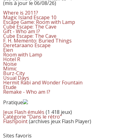
(mis à jour le 06/08/26)
Where is 2011?
Magic Island Escape 10
Escape Game: Room with Lamp
Cube Escape: The Cave
Gift - Who am I?
Cube Escape: The Cave
F. H. Memento: Buried Things
Deretaraano Escape
Eien
Room with Lamp
Hotel R
Noise
Mimic
Burz-City
Usual Days
Hermit Rabi and Wonder Fountain
Etude
Remake - Who am I?
Pratique
Jeux Flash émulés
(1 418 jeux)
Catégorie "Dans le rétro"
Flashpoint
(archives jeux Flash Player)
Sites favoris