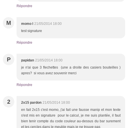
Répondre
M
momo l
21/05/2014 18:00
test signature
Répondre
P
papidan
21/05/2014 18:00
je n'ai que 3 flechettes (une a droite des casiers bouteilles )
apres? si vous avez souvenir merci
Répondre
2
2x15 pardon
21/05/2014 18:00
en fait 2x15 c'est momo, j'ai fait une fausse manip et mon texte
s'est mis en signature pour le calcul, je me suis plantée, il faut
bien tenir compte du code couleur au-dessus du bar surement
et les cercles dans le meuble mais je ne trouve pas