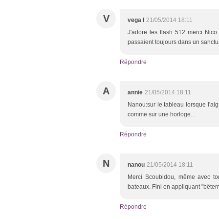
V
vega l
21/05/2014 18:11
J'adore les flash 512 merci Nico.
passaient toujours dans un sanctuai
Répondre
A
annie
21/05/2014 18:11
Nanou:sur le tableau lorsque l'aig
comme sur une horloge...
Répondre
N
nanou
21/05/2014 18:11
Merci Scoubidou, même avec ton 
bateaux. Fini en appliquant "bêteme
Répondre