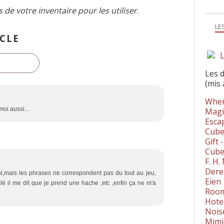
s de votre inventaire pour les utiliser
.
LE
CLE
L
Les 
(mis 
Wher
oi aussi...
Magi
Esca
Cube
Gift 
Cube
F. H
Dere
oi,mais les phrases ne correspondent pas du tout au jeu,
Eien
é il me dit que je prend une hache ,etc ,enfin ça ne m'a
Room
Hote
Nois
Mimi