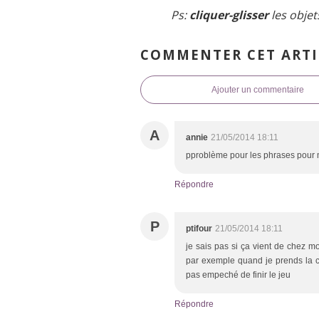
Ps:
cliquer-glisser
les objet
COMMENTER CET ARTI
Ajouter un commentaire
A
annie
21/05/2014 18:11
pproblème pour les phrases pour m
Répondre
P
ptifour
21/05/2014 18:11
je sais pas si ça vient de chez m
par exemple quand je prends la cl
pas empeché de finir le jeu
Répondre