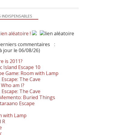
S INDISPENSABLES
ien aléatoire !
derniers commentaires
:
à jour le 06/08/26)
e is 2011?
c Island Escape 10
pe Game: Room with Lamp
 Escape: The Cave
- Who am I?
 Escape: The Cave
. Memento: Buried Things
taraano Escape
 with Lamp
l R
e
c