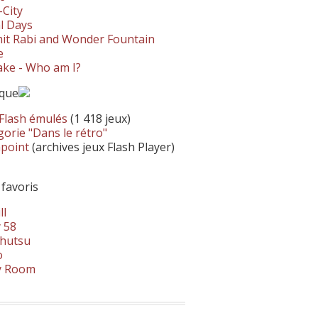
-City
l Days
it Rabi and Wonder Fountain
e
ke - Who am I?
ique
 Flash émulés
(1 418 jeux)
orie "Dans le rétro"
hpoint
(archives jeux Flash Player)
 favoris
ll
 58
hutsu
o
y Room