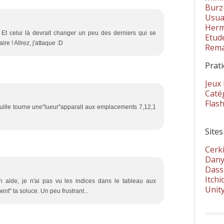
Burz
Usua
Herm
 Et celui là devrait changer un peu des derniers qui se
Etud
re ! Allrez, j'attaque :D
Rema
Prat
Jeux
Catég
Flas
uille tourne une''lueur''apparait aux emplacements 7,12,1
Sites
Cerki
Dany
Dass
Itchi
aide, je n'ai pas vu les indices dans le tableau aux
Unit
nt" ta soluce. Un peu frustrant...