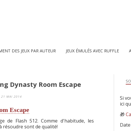
MENT DES JEUX PAR AUTEUR
JEUX ÉMULÉS AVEC RUFFLE
SO
Tang Dynasty Room Escape
21 MAI 2014
Si vo
ici q
oom Escape
🎁
Ca
ge de Flash 512. Comme d'habitude, les
Date
 résoudre sont de qualité!