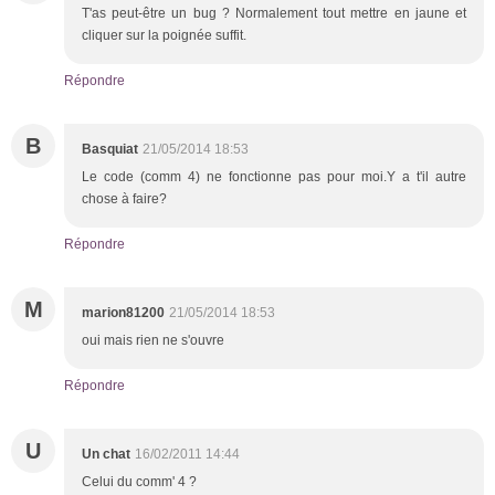
T'as peut-être un bug ? Normalement tout mettre en jaune et
cliquer sur la poignée suffit.
Répondre
B
Basquiat
21/05/2014 18:53
Le code (comm 4) ne fonctionne pas pour moi.Y a t'il autre
chose à faire?
Répondre
M
marion81200
21/05/2014 18:53
oui mais rien ne s'ouvre
Répondre
U
Un chat
16/02/2011 14:44
Celui du comm' 4 ?