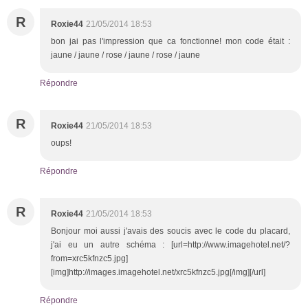
R
Roxie44
21/05/2014 18:53
bon jai pas l'impression que ca fonctionne! mon code était :
jaune / jaune / rose / jaune / rose / jaune
Répondre
R
Roxie44
21/05/2014 18:53
oups!
Répondre
R
Roxie44
21/05/2014 18:53
Bonjour moi aussi j'avais des soucis avec le code du placard,
j'ai eu un autre schéma : [url=http://www.imagehotel.net/?
from=xrc5kfnzc5.jpg]
[img]http://images.imagehotel.net/xrc5kfnzc5.jpg[/img][/url]
Répondre