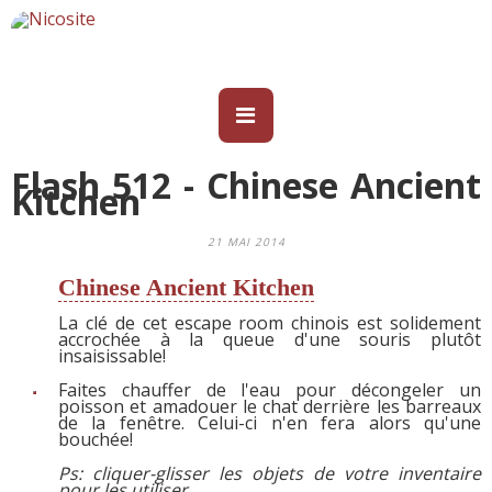
Flash 512 - Chinese Ancient
Kitchen
21 MAI 2014
Chinese Ancient Kitchen
La clé de cet escape room chinois est solidement
accrochée à la queue d'une souris plutôt
insaisissable!
Faites chauffer de l'eau pour décongeler un
poisson et amadouer le chat derrière les barreaux
de la fenêtre. Celui-ci n'en fera alors qu'une
bouchée!
Ps: cliquer-glisser les objets de votre inventaire
pour les utiliser
.