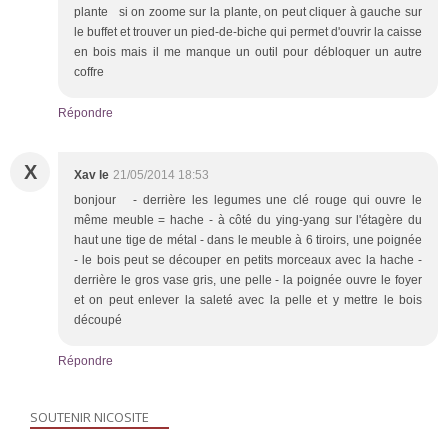
plante si on zoome sur la plante, on peut cliquer à gauche sur
le buffet et trouver un pied-de-biche qui permet d'ouvrir la caisse
en bois mais il me manque un outil pour débloquer un autre
coffre
Répondre
X
Xav le
21/05/2014 18:53
bonjour - derrière les legumes une clé rouge qui ouvre le
même meuble = hache - à côté du ying-yang sur l'étagère du
haut une tige de métal - dans le meuble à 6 tiroirs, une poignée
- le bois peut se découper en petits morceaux avec la hache -
derrière le gros vase gris, une pelle - la poignée ouvre le foyer
et on peut enlever la saleté avec la pelle et y mettre le bois
découpé
Répondre
SOUTENIR NICOSITE