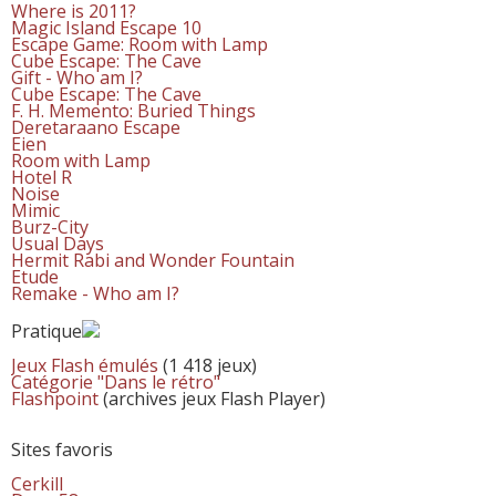
Where is 2011?
Magic Island Escape 10
Escape Game: Room with Lamp
Cube Escape: The Cave
Gift - Who am I?
Cube Escape: The Cave
F. H. Memento: Buried Things
Deretaraano Escape
Eien
Room with Lamp
Hotel R
Noise
Mimic
Burz-City
Usual Days
Hermit Rabi and Wonder Fountain
Etude
Remake - Who am I?
Pratique
Jeux Flash émulés
(1 418 jeux)
Catégorie "Dans le rétro"
Flashpoint
(archives jeux Flash Player)
Sites favoris
Cerkill