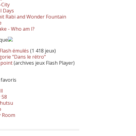
-City
l Days
it Rabi and Wonder Fountain
e
ke - Who am I?
ique
 Flash émulés
(1 418 jeux)
orie "Dans le rétro"
hpoint
(archives jeux Flash Player)
 favoris
ll
 58
hutsu
o
y Room