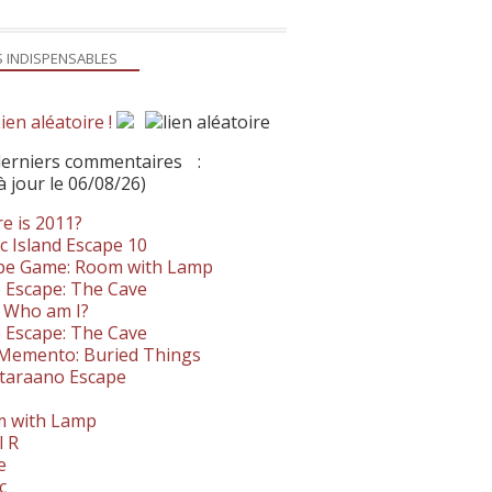
S INDISPENSABLES
ien aléatoire !
derniers commentaires
:
à jour le 06/08/26)
e is 2011?
c Island Escape 10
pe Game: Room with Lamp
 Escape: The Cave
- Who am I?
 Escape: The Cave
. Memento: Buried Things
taraano Escape
 with Lamp
l R
e
c