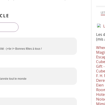
LE
CLE
L
Les 
(mis 
Wher
alité :-)<br /> Bonnes fêtes à tous !
Magi
Esca
Cube
Gift 
Cube
F. H
d'année tout le monde
Dere
Eien
Room
Hote
Nois
Mimi