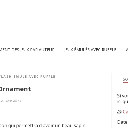
MENT DES JEUX PAR AUTEUR
JEUX ÉMULÉS AVEC RUFFLE
 FLASH ÉMULÉ AVEC RUFFLE
SO
 Ornament
Si vo
ici q
21 MAI 2014
🎁
Ca
Date
on qui permettra d'avoir un beau sapin