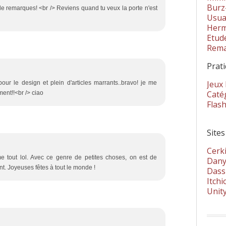
Burz
 de remarques! <br /> Reviens quand tu veux la porte n'est
Usua
Herm
Etud
Rema
Prat
Jeux
 pour le design et plein d'articles marrants..bravo! je me
Catég
ent!!<br /> ciao
Flas
Sites
Cerki
 tout lol. Avec ce genre de petites choses, on est de
Dany
 Joyeuses fêtes à tout le monde !
Dass
Itchi
Unit