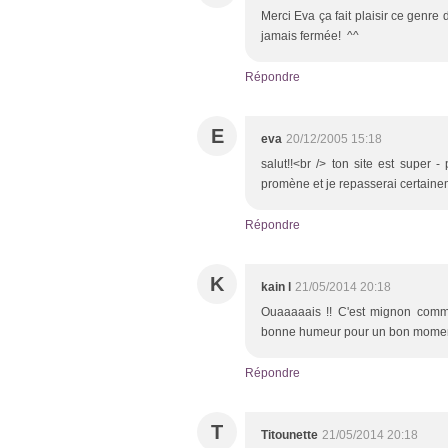
Merci Eva ça fait plaisir ce genre
jamais fermée! ^^
Répondre
E
eva
20/12/2005 15:18
salut!!<br /> ton site est super -
promène et je repasserai certainem
Répondre
K
kain l
21/05/2014 20:18
Ouaaaaais !! C'est mignon comme
bonne humeur pour un bon moment.
Répondre
T
Titounette
21/05/2014 20:18