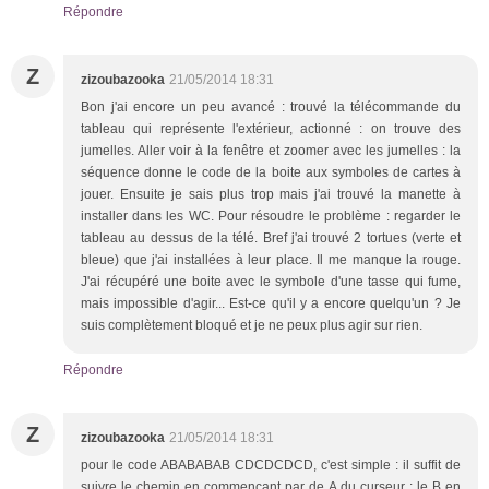
Répondre
Z
zizoubazooka
21/05/2014 18:31
Bon j'ai encore un peu avancé : trouvé la télécommande du
tableau qui représente l'extérieur, actionné : on trouve des
jumelles. Aller voir à la fenêtre et zoomer avec les jumelles : la
séquence donne le code de la boite aux symboles de cartes à
jouer. Ensuite je sais plus trop mais j'ai trouvé la manette à
installer dans les WC. Pour résoudre le problème : regarder le
tableau au dessus de la télé. Bref j'ai trouvé 2 tortues (verte et
bleue) que j'ai installées à leur place. Il me manque la rouge.
J'ai récupéré une boite avec le symbole d'une tasse qui fume,
mais impossible d'agir... Est-ce qu'il y a encore quelqu'un ? Je
suis complètement bloqué et je ne peux plus agir sur rien.
Répondre
Z
zizoubazooka
21/05/2014 18:31
pour le code ABABABAB CDCDCDCD, c'est simple : il suffit de
suivre le chemin en commençant par de A du curseur : le B en