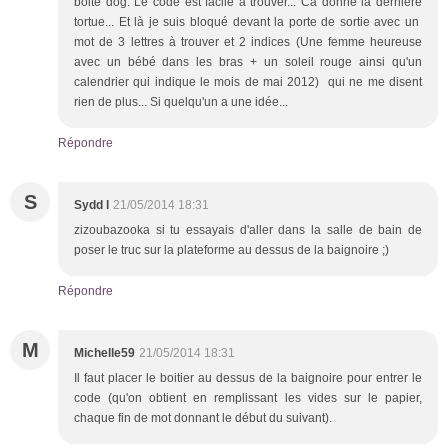
boite dog. Le code est facile à trouver... Ca donne la dernière
tortue... Et là je suis bloqué devant la porte de sortie avec un
mot de 3 lettres à trouver et 2 indices (Une femme heureuse
avec un bébé dans les bras + un soleil rouge ainsi qu'un
calendrier qui indique le mois de mai 2012) qui ne me disent
rien de plus... Si quelqu'un a une idée...
Répondre
S
Sydd l
21/05/2014 18:31
zizoubazooka si tu essayais d'aller dans la salle de bain de
poser le truc sur la plateforme au dessus de la baignoire ;)
Répondre
M
Michelle59
21/05/2014 18:31
Il faut placer le boitier au dessus de la baignoire pour entrer le
code (qu'on obtient en remplissant les vides sur le papier,
chaque fin de mot donnant le début du suivant).