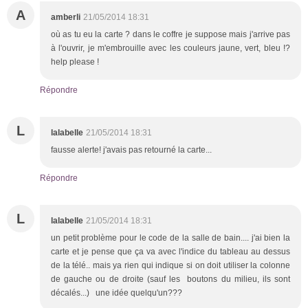
A
amberli
21/05/2014 18:31
où as tu eu la carte ? dans le coffre je suppose mais j'arrive pas
à l'ouvrir, je m'embrouille avec les couleurs jaune, vert, bleu !?
help please !
Répondre
L
lalabelle
21/05/2014 18:31
fausse alerte! j'avais pas retourné la carte...
Répondre
L
lalabelle
21/05/2014 18:31
un petit problème pour le code de la salle de bain.... j'ai bien la
carte et je pense que ça va avec l'indice du tableau au dessus
de la télé.. mais ya rien qui indique si on doit utiliser la colonne
de gauche ou de droite (sauf les boutons du milieu, ils sont
décalés...) une idée quelqu'un???