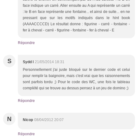
face indique un carré. Aller ensuite au A qui représente un carré
: le B en face représente une fontaine... et ainsi de suite... en ne
pressant que sur les motifs indiqués dans le hint book
(AAAACCCCD) Le résultat donne : figurine - carré - fontaine -
fer à cheval - carré - figurine - fontaine - fer à cheval - E
Répondre
S
Sydd l
21/05/2014 18:31
Personnellement j'ai juste bloqué sur le dernier code et celui
pour remplir la baignoire, mais c'est vrai que les raisonnements
sont parfois tordu ;) Pour le code des WC, une fois le tableau
complété qui se trouve au dessus pensez à un jeu de domino ;)
Répondre
N
Nicop
08/04/2012 20:07
Répondre