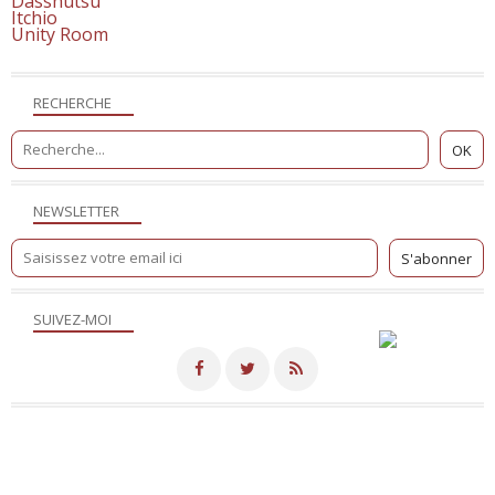
Dasshutsu
Itchio
Unity Room
RECHERCHE
NEWSLETTER
SUIVEZ-MOI
Merci de votre visite! - Hébergé par
Eklablog
Voir le profil de
NicoSite
sur le portail Eklablog
Top articles
Contact