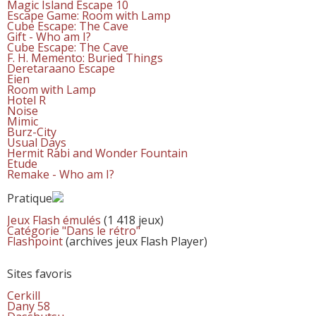
Magic Island Escape 10
Escape Game: Room with Lamp
Cube Escape: The Cave
Gift - Who am I?
Cube Escape: The Cave
F. H. Memento: Buried Things
Deretaraano Escape
Eien
Room with Lamp
Hotel R
Noise
Mimic
Burz-City
Usual Days
Hermit Rabi and Wonder Fountain
Etude
Remake - Who am I?
Pratique
Jeux Flash émulés
(1 418 jeux)
Catégorie "Dans le rétro"
Flashpoint
(archives jeux Flash Player)
Sites favoris
Cerkill
Dany 58